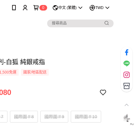
0
中文 (繁體)
TWD
列-白狐 純銀戒指
1,500免運
國家/地區配送
080
7
國際圍＃8
國際圍＃9
國際圍＃10