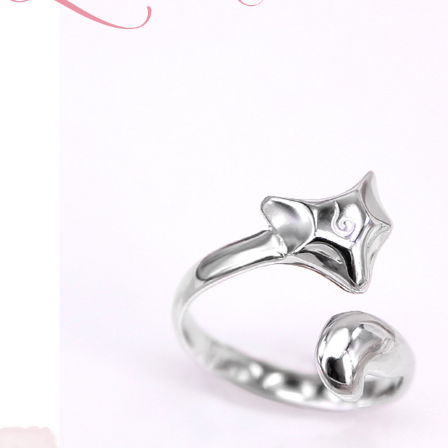
7-11取貨
※ 交易是
是否繳費成
每筆NT$6
付客戶支
付款後7-1
【注意事
每筆NT$6
１．透過由
交易，需
宅配
求債權轉
２．關於
每筆NT$6
https://aft
３．未成
付款後門
「AFTE
免運費
任。
４．使用「
貨到付款
即時審查
結果請求
每筆NT$9
５．嚴禁
形，恩沛
國家/地區
動。