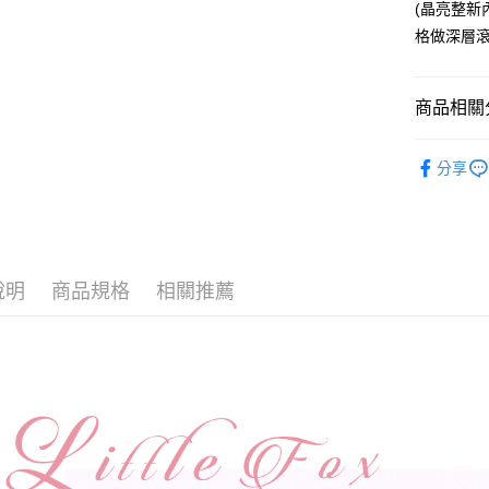
聯邦商
(晶亮整新
匯豐（
街口支付
元大商
聯邦商
格做深層滾
玉山商
元大商
悠遊付
台新國
玉山商
台灣樂
台新國
Google Pa
商品相關分
台灣樂
AFTEE先
原創珠寶
分享
相關說明
戒指｜Rin
【關於「A
ATM付款
AFTEE
便利好安
貨到付款
１．簡單
２．便利
說明
商品規格
相關推薦
３．安心
運送方式
【「AFT
１．於結帳
全家取貨
付」結帳
每筆NT$6
２．訂單
３．收到繳
／ATM／
付款後全
※ 請注意
每筆NT$6
絡購買商品
先享後付