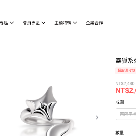
專區
會員專區
主題特輯
企業合作
靈狐系
超取滿NT$
NT$2,480
NT$2,
戒圍
國際圍＃
數量