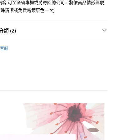
業銀行
遠東國際商業銀行
內容:可至全省專櫃或將寄回總公司，將依商品情形與規
台灣）商業銀行
華泰商業銀行
業銀行
永豐商業銀行
業銀行
遠東國際商業銀行
珠清潔或免費電鍍原色一次)
業銀行
星展（台灣）商業銀行
業銀行
永豐商業銀行
際商業銀行
中國信託商業銀行
業銀行
星展（台灣）商業銀行
天信用卡公司
際商業銀行
中國信託商業銀行
y
類 (2)
天信用卡公司
享後付
｜品牌系列商品
小狐狸系列 Little Fox
客服
gs
妳 的戒指
FTEE先享後付」】
先享後付是「在收到商品之後才付款」的支付方式。 讓您購物簡單
心！
：不需註冊會員、不需綁卡、不需儲值。
：只要手機號碼，簡訊認證，即可結帳。
：先確認商品／服務後，再付款。
EE先享後付」結帳流程】
方式選擇「AFTEE先享後付」後，將跳轉至「AFTEE先享後
付款
頁面，進行簡訊認證並確認金額後，即可完成結帳。
0，滿NT$1,500(含以上)免運費
成立數日內，您將收到繳費通知簡訊。
費通知簡訊後14天內，點擊此簡訊中的連結，可透過四大超商
網路銀行／等多元方式進行付款，方視為交易完成。
家取貨
：結帳手續完成當下不需立刻繳費，但若您需要取消訂單，請聯
0，滿NT$1,500(含以上)免運費
的店家。未經商家同意取消之訂單仍視為有效，需透過AFTEE
繳納相關費用。