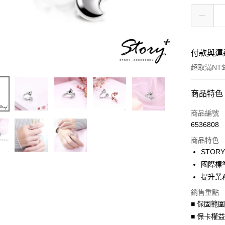
付款與運
超取滿NT$
付款方式
商品特色
信用卡一
商品編號
6536808
信用卡分
商品特色
3 期 
STO
6 期 
合作金
國際標
華南商
提升業
合作金
超商取貨
上海商
華南商
銷售重點
國泰世
LINE Pay
上海商
■ 保固範
臺灣中
國泰世
匯豐（
■ 保卡權
Apple Pay
臺灣中