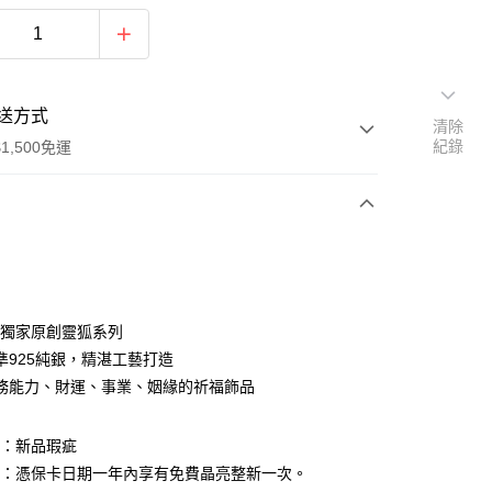
送方式
清除
紀錄
1,500免運
次付款
期付款
0 利率 每期
NT$693
21家銀行
RY獨家原創靈狐系列
0 利率 每期
NT$346
21家銀行
庫商業銀行
第一商業銀行
準925純銀，精湛工藝打造
業銀行
彰化商業銀行
務能力、財運、事業、姻緣的祈福飾品
庫商業銀行
第一商業銀行
付款
業儲蓄銀行
台北富邦商業銀行
業銀行
彰化商業銀行
華商業銀行
兆豐國際商業銀行
業儲蓄銀行
台北富邦商業銀行
圍：新品瑕疵
小企業銀行
台中商業銀行
華商業銀行
兆豐國際商業銀行
台灣）商業銀行
華泰商業銀行
益：憑保卡日期一年內享有免費晶亮整新一次。
小企業銀行
台中商業銀行