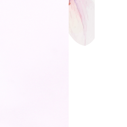
付款
否成功請以「AFTEE先享後付 」之結帳頁面顯示為準，若有關於
功／繳費後需取消欲退款等相關疑問，請聯繫「AFTEE先享後
0，滿NT$1,500(含以上)免運費
援中心」
https://netprotections.freshdesk.com/support/home
1取貨
項】
0，滿NT$1,500(含以上)免運費
恩沛科技股份有限公司提供之「AFTEE先享後付」服務完成之
依本服務之必要範圍內提供個人資料，並將交易相關給付款項請
讓予恩沛科技股份有限公司。
個人資料處理事宜，請瀏覽以下網址：
0，滿NT$1,500(含以上)免運費
ee.tw/terms/#terms3
年的使用者請事先徵得法定代理人或監護人之同意方可使用
市自取
E先享後付」，若未經同意申辦者引起之損失，本公司不負相關責
AFTEE先享後付」時，將依據個別帳號之用戶狀況，依本公司
核予不同之上限額度；若仍有額度不足之情形，本公司將視審查
用戶進行身份認證。
0
一人註冊多個帳號或使用他人資訊註冊。若發現惡意使用之情
科技股份有限公司將有權停止該用戶之使用額度並採取法律行
配送
查看運費