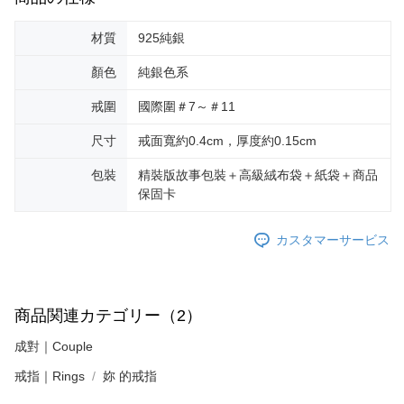
材質
925純銀
顏色
純銀色系
戒圍
國際圍＃7～＃11
尺寸
戒面寬約0.4cm，厚度約0.15cm
包裝
精裝版故事包裝＋高級絨布袋＋紙袋＋商品
保固卡
カスタマーサービス
商品関連カテゴリー（2）
成對｜Couple
戒指｜Rings
妳 的戒指