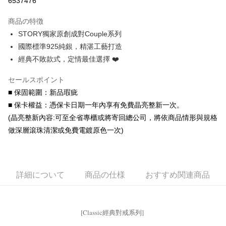
6537476
3回払い、金利0、毎回
NT$660
21行の銀行
商品の特徴
6回払い、金利0、毎回
NT$330
21行の銀行
合作金庫商業銀行
第一商業銀行
STORY獨家原創成對Couple系列
華南商業銀行
彰化商業銀行
合作金庫商業銀行
第一商業銀行
コンビニ店頭代金引換
國際標準925純銀，精湛工藝打造
上海商業儲蓄銀行
台北富邦商業銀行
華南商業銀行
彰化商業銀行
国泰世華商業銀行
兆豐國際商業銀行
經典不敗款式，定情最佳選擇 ❤️
LINE Pay
上海商業儲蓄銀行
台北富邦商業銀行
台湾中小企業銀行
台中商業銀行
国泰世華商業銀行
兆豐國際商業銀行
HSBC(台湾)商業銀行
華泰商業銀行
セールスポイント
Apple Pay
台湾中小企業銀行
台中商業銀行
聯邦商業銀行
遠東国際商業銀行
■ 保固範圍：新品瑕疵
HSBC(台湾)商業銀行
華泰商業銀行
JKOPAY
元大商業銀行
永豐商業銀行
聯邦商業銀行
遠東国際商業銀行
■ 保卡權益：憑保卡日期一年內享有免費晶亮整新一次。
玉山商業銀行
星展(台湾)商業銀行
元大商業銀行
永豐商業銀行
Easy Wallet
(晶亮整新內容:可至全省專櫃或將寄回總公司，將依商品情形與規格
台新國際商業銀行
中国信託商業銀行
玉山商業銀行
星展(台湾)商業銀行
做深層滾珠清潔或免費電鍍原色一次)
台湾楽天クレジットカード会社
台新國際商業銀行
中国信託商業銀行
Google Pay
台湾楽天クレジットカード会社
AFTEE代金後払い
説明
詳細について
商品の仕様
おすすめ関連商品
一、 AFTEE代金後払いについて
ATM払い
1.お支払い方法でAFTEE代金後払いを選択すると、携帯電話認証ウィンド
ウが表示されます。
代金引換
2.SMSで認証してお支払い手続を進めてください。
[Classic經典對戒系列]
3.注文するときのお支払いは不要です。商品はご指定の住所に配送されま
す。