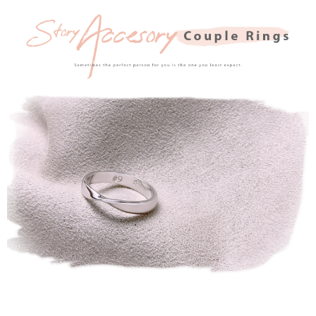
配送方法
4.ご注文が完了すると、携帯に支払い通知のSMSが届きます。アプリ会員
の場合は、AFTEE アプリプッシュ通知が届きます。
全家取貨付款
5.商品受け取り時のお支払いは不要です。商品を確かめてから、SMSまた
配送毎にNT$60、NT$1,500以上で送料無料
はアプリの通知に従って、4大コンビニ、またはATM/オンラインバンキン
グでお支払いください。
付款後全家取貨
代金納付期限は最短で 14 日以内ですので、ご注意ください。AFTEE アプ
配送毎にNT$60、NT$1,500以上で送料無料
リをダウンロードして AFTEE 会員になるとお支払い期限を最長 45 日以内
まで延長できます。
7-11取貨付款
配送毎にNT$60、NT$1,500以上で送料無料
お支払期限は、ショップが請求した期日と、AFTEEで延長できる日数をも
とに計算されます。AFTEEで注文すると、商品を受け取るまで支払い期限
付款後7-11取貨
を延長できますが、商品を期限内に受け取れない場合があります（例：予
約商品や商品到着日が比較的遅い商品）。そのため、商品到着の有無に関
配送毎にNT$60、NT$1,500以上で送料無料
わらず、AFTEEで指定された期限内にお支払いください。
宅配
二、支払い限度額
配送毎にNT$60、NT$1,500以上で送料無料
1.初回 AFTEEを ご利用の際に、認証結果及び当社の審査の結果に基づ
き、限度額が設定されます。
2.決済金額は最低NT$20です。
付款後門市自取
3.現在、台湾の会員のみご利用いただけます。
送料無料
三、利用規約「AFTEE代金後払い」（以下当サービスという）はネットプ
貨到付款
ロテクションズ（以下 AFTEE という）が提供し、AFTEEが代金を徴収し
ます。当サービスご利用の際に提供しなければならない個人情報（注文者