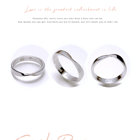
配送毎にNT$90
の氏名、電話番号、受取人の氏名、電話番号、受取人住所を含むがこれに
限らない）は、AFTEEに渡され当サービスで必要な範囲内で利用されま
國家/地區配送
送料を確認
す。AFTEEの個人情報の収集、処理、利用について、詳細はAFTEE公式ホ
ームページの『個人情報の収集、処理及び利用に関する声明』をご参照く
ださい（
https://aftee.tw/privacypolicy/
）。
AFTEEの初回ご利用の際に、審査を通過すれば、最高額がNT$10,000にな
ります。支払い期限を過ぎた場合、その金額に基づいて年利20%の遅延滞
納金が加算されます。未成年の利用者は、事前に法定代理人または後見人
の同意を得ればAFTEEをご利用いただけます。
個人情報の処理、利用について疑問がある、または関連する法律の権利を
行使したい場合は、ネットプロテクションズ
cs_tw@netprotections.co.jp
にご連絡ください。上記に示した個人情報を、必要な購入注文書とあわせ
てAFTEEにご提供いただく、またはAFTEEにあなたの個人情報の収集、処
理、利用を許可することににご同意いただけない場合は、当サービスを選
択しないでください。