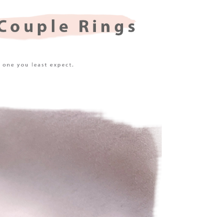
：結帳手續完成當下不需立刻繳費，但若您需要取消訂單，請聯
0，滿NT$1,500(含以上)免運費
的店家。未經商家同意取消之訂單仍視為有效，需透過AFTEE
繳納相關費用。
付款
否成功請以「AFTEE先享後付 」之結帳頁面顯示為準，若有關於
功／繳費後需取消欲退款等相關疑問，請聯繫「AFTEE先享後
0，滿NT$1,500(含以上)免運費
援中心」
https://netprotections.freshdesk.com/support/home
1取貨
項】
0，滿NT$1,500(含以上)免運費
恩沛科技股份有限公司提供之「AFTEE先享後付」服務完成之
依本服務之必要範圍內提供個人資料，並將交易相關給付款項請
讓予恩沛科技股份有限公司。
個人資料處理事宜，請瀏覽以下網址：
0，滿NT$1,500(含以上)免運費
ee.tw/terms/#terms3
年的使用者請事先徵得法定代理人或監護人之同意方可使用
市自取
E先享後付」，若未經同意申辦者引起之損失，本公司不負相關責
AFTEE先享後付」時，將依據個別帳號之用戶狀況，依本公司
核予不同之上限額度；若仍有額度不足之情形，本公司將視審查
用戶進行身份認證。
0
一人註冊多個帳號或使用他人資訊註冊。若發現惡意使用之情
科技股份有限公司將有權停止該用戶之使用額度並採取法律行
配送
查看運費