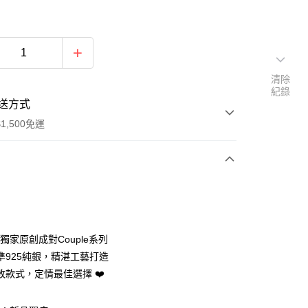
清除
紀錄
送方式
1,500免運
次付款
期付款
0 利率 每期
NT$793
21家銀行
Y獨家原創成對Couple系列
0 利率 每期
NT$396
21家銀行
庫商業銀行
第一商業銀行
準925純銀，精湛工藝打造
業銀行
彰化商業銀行
敗款式，定情最佳選擇 ❤️
庫商業銀行
第一商業銀行
付款
業儲蓄銀行
台北富邦商業銀行
業銀行
彰化商業銀行
華商業銀行
兆豐國際商業銀行
業儲蓄銀行
台北富邦商業銀行