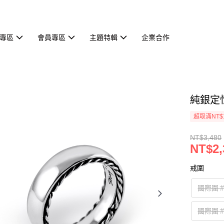
專區
會員專區
主題特輯
企業合作
純銀定
超取滿NT$
NT$3,480
NT$2,
戒圍
國際圍＃
國際圍＃