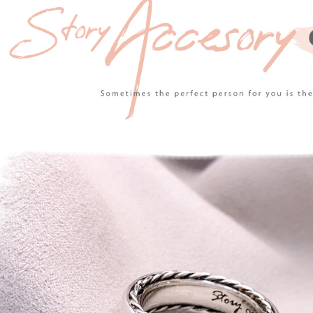
※ 請注意
每筆NT$6
絡購買商品
先享後付
7-11取貨
※ 交易是
是否繳費成
每筆NT$6
付客戶支
付款後7-1
【注意事
每筆NT$6
１．透過由
交易，需
宅配
求債權轉
２．關於
每筆NT$6
https://aft
３．未成
付款後門
「AFTE
免運費
任。
４．使用「
貨到付款
即時審查
結果請求
每筆NT$9
５．嚴禁
形，恩沛
國家/地區
動。