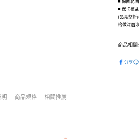
■ 保固範
臺灣中
國泰世
匯豐（
■ 保卡權
Apple Pay
臺灣中
聯邦商
(晶亮整新
匯豐（
街口支付
元大商
聯邦商
格做深層滾
玉山商
元大商
悠遊付
台新國
玉山商
台灣樂
台新國
Google Pa
商品相關分
台灣樂
AFTEE先
成對｜Cou
分享
相關說明
戒指｜Rin
【關於「A
ATM付款
AFTEE
便利好安
貨到付款
１．簡單
２．便利
說明
商品規格
相關推薦
３．安心
運送方式
【「AFT
１．於結帳
全家取貨
付」結帳
每筆NT$6
２．訂單
３．收到繳
／ATM／
付款後全