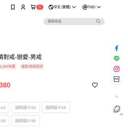
0
中文 (繁體)
TWD
情對戒-戀愛-男戒
1,500免運
國家/地區配送
380
12
國際圍＃13
國際圍＃14
15
國際圍＃16