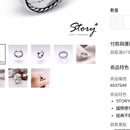
數量
付款與運
超取滿NT$
付款方式
商品特色
信用卡一
商品編號
6537549
信用卡分
商品特色
3 期 
STOR
6 期 
合作金
國際標
華南商
經典不
合作金
超商取貨
上海商
華南商
銷售重點
國泰世
LINE Pay
上海商