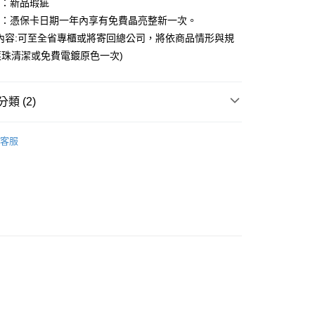
圍：新品瑕疵
小企業銀行
台中商業銀行
華商業銀行
兆豐國際商業銀行
台灣）商業銀行
華泰商業銀行
益：憑保卡日期一年內享有免費晶亮整新一次。
小企業銀行
台中商業銀行
業銀行
遠東國際商業銀行
內容:可至全省專櫃或將寄回總公司，將依商品情形與規
台灣）商業銀行
華泰商業銀行
業銀行
永豐商業銀行
業銀行
遠東國際商業銀行
珠清潔或免費電鍍原色一次)
業銀行
星展（台灣）商業銀行
業銀行
永豐商業銀行
際商業銀行
中國信託商業銀行
業銀行
星展（台灣）商業銀行
天信用卡公司
際商業銀行
中國信託商業銀行
y
類 (2)
天信用卡公司
享後付
ple
客服
gs
你 的戒指
FTEE先享後付」】
先享後付是「在收到商品之後才付款」的支付方式。 讓您購物簡單
心！
：不需註冊會員、不需綁卡、不需儲值。
：只要手機號碼，簡訊認證，即可結帳。
：先確認商品／服務後，再付款。
EE先享後付」結帳流程】
方式選擇「AFTEE先享後付」後，將跳轉至「AFTEE先享後
付款
頁面，進行簡訊認證並確認金額後，即可完成結帳。
0，滿NT$1,500(含以上)免運費
成立數日內，您將收到繳費通知簡訊。
費通知簡訊後14天內，點擊此簡訊中的連結，可透過四大超商
網路銀行／等多元方式進行付款，方視為交易完成。
家取貨