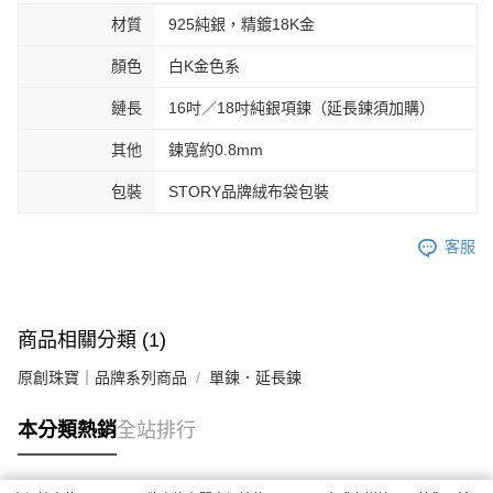
材質
925純銀，精鍍18K金
顏色
白K金色系
鏈長
16吋／18吋純銀項鍊（延長鍊須加購）
其他
鍊寬約0.8mm
包裝
STORY品牌絨布袋包裝
客服
商品相關分類 (1)
原創珠寶｜品牌系列商品
單鍊．延長鍊
本分類熱銷
全站排行