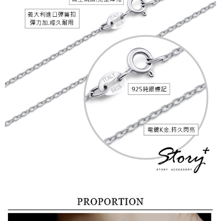
運送方式
【「AFTEE先享後付」結帳流程】
全家取貨付款
１．於結帳方式選擇「AFTEE先享後付」後，將跳轉至「AFTEE先享後付」
每筆NT$60，滿NT$1,500(含以上)免運費
結帳頁面，進行簡訊認證並確認金額後，即可完成結帳。
２．訂單成立數日內，您將收到繳費通知簡訊。
付款後全家取貨
３．收到繳費通知簡訊後14天內，點擊此簡訊中的連結，可透過四大超商／
ATM／網路銀行／等多元方式進行付款，方視為交易完成。
每筆NT$60，滿NT$1,500(含以上)免運費
※ 請注意：結帳手續完成當下不需立刻繳費，但若您需要取消訂單，請聯絡
購買商品的店家。未經商家同意取消之訂單仍視為有效，需透過AFTEE先享
7-11取貨付款
後付繳納相關費用。
每筆NT$60，滿NT$1,500(含以上)免運費
※ 交易是否成功請以「AFTEE先享後付 」之結帳頁面顯示為準，若有關於
是否繳費成功／繳費後需取消欲退款等相關疑問，請聯繫「AFTEE先享後付
客戶支援中心」
https://netprotections.freshdesk.com/support/home
付款後7-11取貨
每筆NT$60，滿NT$1,500(含以上)免運費
【注意事項】
１．透過由恩沛科技股份有限公司提供之「AFTEE先享後付」服務完成之交
宅配
易，需依本服務之必要範圍內提供個人資料，並將交易相關給付款項請求債
權轉讓予恩沛科技股份有限公司。
每筆NT$60，滿NT$1,500(含以上)免運費
２．關於個人資料處理事宜，請瀏覽以下網址：
https://aftee.tw/terms/#terms3
付款後門市自取
３．未成年的使用者請事先徵得法定代理人或監護人之同意方可使用
免運費
「AFTEE先享後付」，若未經同意申辦者引起之損失，本公司不負相關責
任。
貨到付款
４．使用「AFTEE先享後付」時，將依據個別帳號之用戶狀況，依本公司即