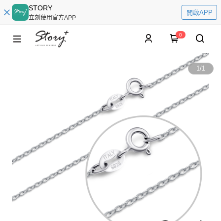
STORY
開啟APP
立刻使用官方APP
0
1
/
1