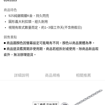
6545589
3 期 0 利率 每期
NT$216
21家銀行
商品特色
6 期 0 利率 每期
NT$108
21家銀行
合作金庫商業銀行
第一商業銀行
925純銀精鍍K金，持久閃亮
華南商業銀行
彰化商業銀行
合作金庫商業銀行
第一商業銀行
超商取貨付款
圓形義大利扣頭，經久耐用
上海商業儲蓄銀行
台北富邦商業銀行
華南商業銀行
彰化商業銀行
國泰世華商業銀行
兆豐國際商業銀行
視現有款式數量而定，約1~3個工作天(不含例假日)
LINE Pay
上海商業儲蓄銀行
台北富邦商業銀行
臺灣中小企業銀行
台中商業銀行
國泰世華商業銀行
兆豐國際商業銀行
銷售重點
匯豐（台灣）商業銀行
華泰商業銀行
Apple Pay
臺灣中小企業銀行
台中商業銀行
聯邦商業銀行
遠東國際商業銀行
■ 商品圖顏色因螢幕設定可能略有不同，顏色以商品實體為準。
匯豐（台灣）商業銀行
華泰商業銀行
街口支付
元大商業銀行
永豐商業銀行
■ 商品退貨鑑賞期非使用期，商品若經拆封或使用，除商品新品瑕
聯邦商業銀行
遠東國際商業銀行
玉山商業銀行
星展（台灣）商業銀行
元大商業銀行
永豐商業銀行
疵外，無法辦理退貨。
悠遊付
台新國際商業銀行
中國信託商業銀行
玉山商業銀行
星展（台灣）商業銀行
台灣樂天信用卡公司
台新國際商業銀行
中國信託商業銀行
Google Pay
台灣樂天信用卡公司
AFTEE先享後付
詳細說明
商品規格
相關推薦
相關說明
【關於「AFTEE先享後付」】
ATM付款
AFTEE先享後付是「在收到商品之後才付款」的支付方式。 讓您購物簡單
便利好安心！
貨到付款
１．簡單：不需註冊會員、不需綁卡、不需儲值。
２．便利：只要手機號碼，簡訊認證，即可結帳。
３．安心：先確認商品／服務後，再付款。