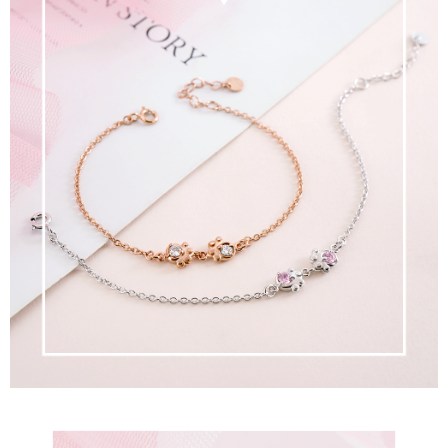
運送方式
【「AFTEE先享後付」結帳流程】
全家取貨付款
１．於結帳方式選擇「AFTEE先享後付」後，將跳轉至「AFTEE先享後付」
每筆NT$60，滿NT$1,500(含以上)免運費
結帳頁面，進行簡訊認證並確認金額後，即可完成結帳。
２．訂單成立數日內，您將收到繳費通知簡訊。
付款後全家取貨
３．收到繳費通知簡訊後14天內，點擊此簡訊中的連結，可透過四大超商／
ATM／網路銀行／等多元方式進行付款，方視為交易完成。
每筆NT$60，滿NT$1,500(含以上)免運費
※ 請注意：結帳手續完成當下不需立刻繳費，但若您需要取消訂單，請聯絡
購買商品的店家。未經商家同意取消之訂單仍視為有效，需透過AFTEE先享
7-11取貨付款
後付繳納相關費用。
每筆NT$60，滿NT$1,500(含以上)免運費
※ 交易是否成功請以「AFTEE先享後付 」之結帳頁面顯示為準，若有關於
是否繳費成功／繳費後需取消欲退款等相關疑問，請聯繫「AFTEE先享後付
客戶支援中心」
https://netprotections.freshdesk.com/support/home
付款後7-11取貨
每筆NT$60，滿NT$1,500(含以上)免運費
【注意事項】
１．透過由恩沛科技股份有限公司提供之「AFTEE先享後付」服務完成之交
宅配
易，需依本服務之必要範圍內提供個人資料，並將交易相關給付款項請求債
權轉讓予恩沛科技股份有限公司。
每筆NT$60，滿NT$1,500(含以上)免運費
２．關於個人資料處理事宜，請瀏覽以下網址：
https://aftee.tw/terms/#terms3
付款後門市自取
３．未成年的使用者請事先徵得法定代理人或監護人之同意方可使用
免運費
「AFTEE先享後付」，若未經同意申辦者引起之損失，本公司不負相關責
任。
貨到付款
４．使用「AFTEE先享後付」時，將依據個別帳號之用戶狀況，依本公司即