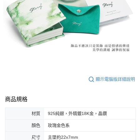
顯示電腦版詳細說明
商品規格
材質
925純銀，外精鍍18K金，晶鑽
顏色
玫瑰金色系
尺寸
主墜約22x7mm