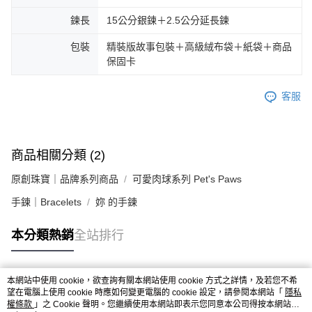
鍊長
15公分銀鍊＋2.5公分延長鍊
包裝
精裝版故事包裝＋高級絨布袋＋紙袋＋商品
保固卡
客服
商品相關分類 (2)
原創珠寶｜品牌系列商品
可愛肉球系列 Pet's Paws
手鍊｜Bracelets
妳 的手鍊
本分類熱銷
全站排行
本網站中使用 cookie，欲查詢有關本網站使用 cookie 方式之詳情，及若您不希
熱門標籤
望在電腦上使用 cookie 時應如何變更電腦的 cookie 設定，請參閱本網站「
隱私
權條款
」之 Cookie 聲明。您繼續使用本網站即表示您同意本公司得按本網站使