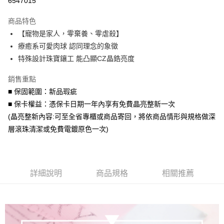
6547015
3 期 0 利率 每期
NT$660
21家銀行
商品特色
6 期 0 利率 每期
NT$330
21家銀行
合作金庫商業銀行
第一商業銀行
【寵物是家人，零棄養、零虐殺】
華南商業銀行
彰化商業銀行
合作金庫商業銀行
第一商業銀行
超商取貨付款
療癒系可愛肉球 認同理念的象徵
上海商業儲蓄銀行
台北富邦商業銀行
華南商業銀行
彰化商業銀行
國泰世華商業銀行
兆豐國際商業銀行
特殊設計珠寶鑲工 能凸顯CZ晶鋯亮度
LINE Pay
上海商業儲蓄銀行
台北富邦商業銀行
臺灣中小企業銀行
台中商業銀行
國泰世華商業銀行
兆豐國際商業銀行
銷售重點
匯豐（台灣）商業銀行
華泰商業銀行
Apple Pay
臺灣中小企業銀行
台中商業銀行
聯邦商業銀行
遠東國際商業銀行
■ 保固範圍：新品瑕疵
匯豐（台灣）商業銀行
華泰商業銀行
街口支付
元大商業銀行
永豐商業銀行
■ 保卡權益：憑保卡日期一年內享有免費晶亮整新一次
聯邦商業銀行
遠東國際商業銀行
玉山商業銀行
星展（台灣）商業銀行
元大商業銀行
永豐商業銀行
(晶亮整新內容:可至全省專櫃或商品寄回，將依商品情形與規格做深
悠遊付
台新國際商業銀行
中國信託商業銀行
玉山商業銀行
星展（台灣）商業銀行
層滾珠清潔或免費電鍍原色一次)
台灣樂天信用卡公司
台新國際商業銀行
中國信託商業銀行
Google Pay
台灣樂天信用卡公司
AFTEE先享後付
相關說明
詳細說明
商品規格
相關推薦
【關於「AFTEE先享後付」】
ATM付款
AFTEE先享後付是「在收到商品之後才付款」的支付方式。 讓您購物簡單
便利好安心！
貨到付款
１．簡單：不需註冊會員、不需綁卡、不需儲值。
２．便利：只要手機號碼，簡訊認證，即可結帳。
３．安心：先確認商品／服務後，再付款。