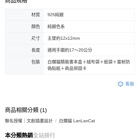
商品規格
材質
925純銀
顏色
純銀色系
尺寸
主墜約12x12mm
長度
適用手圍約17～20公分
包裝
白爛貓精裝書本盒＋絨布袋＋紙袋＋雷射防
偽貼紙＋商品保固卡
客服
商品相關分類 (1)
聯名授權｜文創插畫設計
白爛貓 LanLanCat
本分類熱銷
全站排行