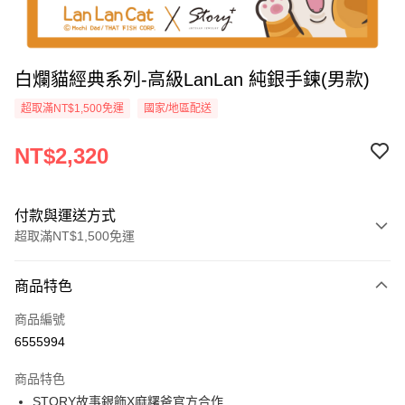
白爛貓經典系列-高級LanLan 純銀手鍊(男款)
超取滿NT$1,500免運
國家/地區配送
NT$2,320
付款與運送方式
超取滿NT$1,500免運
付款方式
商品特色
信用卡一次付款
商品編號
信用卡分期付款
6555994
3 期 0 利率 每期
NT$773
21家銀行
商品特色
6 期 0 利率 每期
NT$386
21家銀行
合作金庫商業銀行
第一商業銀行
STORY故事銀飾X麻糬爸官方合作