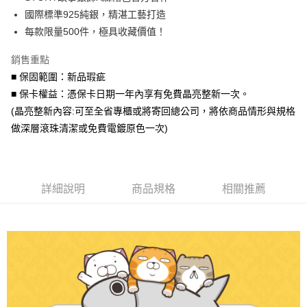
華南商業銀行
彰化商業銀行
合作金庫商業銀行
第一商業銀行
超商取貨付款
國際標準925純銀，精湛工藝打造
上海商業儲蓄銀行
台北富邦商業銀行
華南商業銀行
彰化商業銀行
國泰世華商業銀行
兆豐國際商業銀行
每款限量500件，極具收藏價值！
LINE Pay
上海商業儲蓄銀行
台北富邦商業銀行
臺灣中小企業銀行
台中商業銀行
國泰世華商業銀行
兆豐國際商業銀行
銷售重點
匯豐（台灣）商業銀行
華泰商業銀行
Apple Pay
臺灣中小企業銀行
台中商業銀行
聯邦商業銀行
遠東國際商業銀行
■ 保固範圍：新品瑕疵
匯豐（台灣）商業銀行
華泰商業銀行
街口支付
元大商業銀行
永豐商業銀行
■ 保卡權益：憑保卡日期一年內享有免費晶亮整新一次。
聯邦商業銀行
遠東國際商業銀行
玉山商業銀行
星展（台灣）商業銀行
元大商業銀行
永豐商業銀行
(晶亮整新內容:可至全省專櫃或將寄回總公司，將依商品情形與規格
悠遊付
台新國際商業銀行
中國信託商業銀行
玉山商業銀行
星展（台灣）商業銀行
做深層滾珠清潔或免費電鍍原色一次)
台灣樂天信用卡公司
台新國際商業銀行
中國信託商業銀行
Google Pay
台灣樂天信用卡公司
AFTEE先享後付
相關說明
詳細說明
商品規格
相關推薦
【關於「AFTEE先享後付」】
ATM付款
AFTEE先享後付是「在收到商品之後才付款」的支付方式。 讓您購物簡單
便利好安心！
貨到付款
１．簡單：不需註冊會員、不需綁卡、不需儲值。
２．便利：只要手機號碼，簡訊認證，即可結帳。
３．安心：先確認商品／服務後，再付款。
運送方式
【「AFTEE先享後付」結帳流程】
全家取貨付款
１．於結帳方式選擇「AFTEE先享後付」後，將跳轉至「AFTEE先享後付」
每筆NT$60，滿NT$1,500(含以上)免運費
結帳頁面，進行簡訊認證並確認金額後，即可完成結帳。