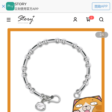
STORY
開啟APP
立刻使用官方APP
0
1
/
6