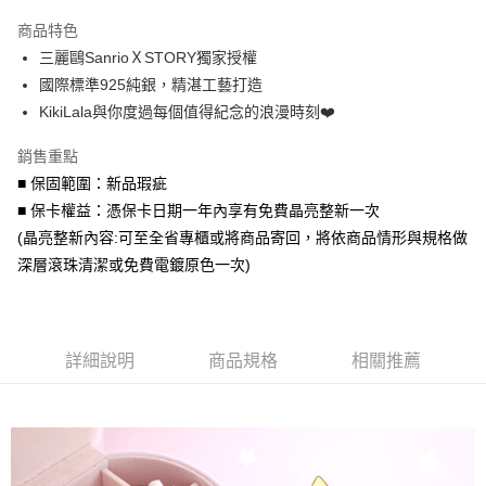
3 期 0 利率 每期
NT$793
21家銀行
商品特色
6 期 0 利率 每期
NT$396
21家銀行
合作金庫商業銀行
第一商業銀行
三麗鷗SanrioＸSTORY獨家授權
華南商業銀行
彰化商業銀行
合作金庫商業銀行
第一商業銀行
超商取貨付款
國際標準925純銀，精湛工藝打造
上海商業儲蓄銀行
台北富邦商業銀行
華南商業銀行
彰化商業銀行
國泰世華商業銀行
兆豐國際商業銀行
KikiLala與你度過每個值得紀念的浪漫時刻❤️
LINE Pay
上海商業儲蓄銀行
台北富邦商業銀行
臺灣中小企業銀行
台中商業銀行
國泰世華商業銀行
兆豐國際商業銀行
銷售重點
匯豐（台灣）商業銀行
華泰商業銀行
Apple Pay
臺灣中小企業銀行
台中商業銀行
聯邦商業銀行
遠東國際商業銀行
■ 保固範圍：新品瑕疵
匯豐（台灣）商業銀行
華泰商業銀行
街口支付
元大商業銀行
永豐商業銀行
■ 保卡權益：憑保卡日期一年內享有免費晶亮整新一次
聯邦商業銀行
遠東國際商業銀行
玉山商業銀行
星展（台灣）商業銀行
元大商業銀行
永豐商業銀行
(晶亮整新內容:可至全省專櫃或將商品寄回，將依商品情形與規格做
悠遊付
台新國際商業銀行
中國信託商業銀行
玉山商業銀行
星展（台灣）商業銀行
深層滾珠清潔或免費電鍍原色一次)
台灣樂天信用卡公司
台新國際商業銀行
中國信託商業銀行
Google Pay
台灣樂天信用卡公司
AFTEE先享後付
相關說明
詳細說明
商品規格
相關推薦
【關於「AFTEE先享後付」】
ATM付款
AFTEE先享後付是「在收到商品之後才付款」的支付方式。 讓您購物簡單
便利好安心！
貨到付款
１．簡單：不需註冊會員、不需綁卡、不需儲值。
２．便利：只要手機號碼，簡訊認證，即可結帳。
３．安心：先確認商品／服務後，再付款。
運送方式