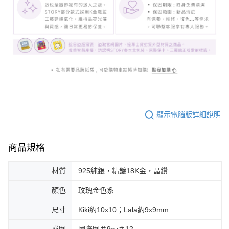
顯示電腦版詳細說明
商品規格
材質
925純銀，精鍍18K金，晶鑽
顏色
玫瑰金色系
尺寸
Kiki約10x10；Lala約9x9mm
戒圍
國際圍＃9～＃12