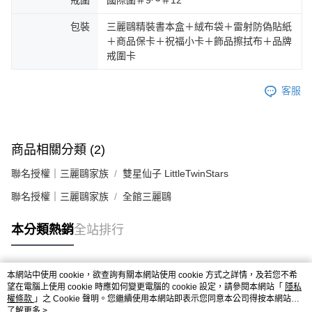
包裝
三麗鷗精裝書本盒＋絨布袋＋雷射防偽貼紙
＋商品保卡＋祝福小卡＋飾品擦拭布＋品牌
戒圍卡
客服
商品相關分類 (2)
聯名授權｜三麗鷗家族
雙星仙子 LittleTwinStars
聯名授權｜三麗鷗家族
全館三麗鷗
本分類熱銷
全站排行
本網站中使用 cookie，欲查詢有關本網站使用 cookie 方式之詳情，及若您不希
熱門標籤
望在電腦上使用 cookie 時應如何變更電腦的 cookie 設定，請參閱本網站「
隱私
權條款
」之 Cookie 聲明。您繼續使用本網站即表示您同意本公司得按本網站使
用條款之 Cookie 聲明使用 cookie。
了解更多 >