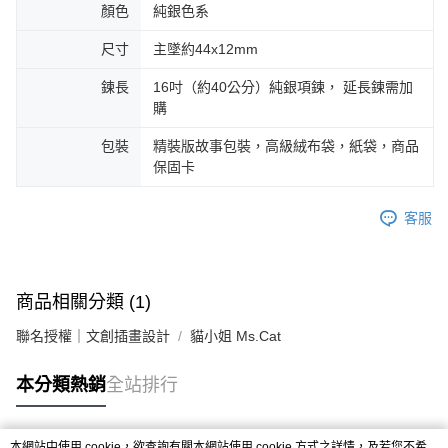
顏色
純銀色系
尺寸
主墜約44x12mm
鍊長
16吋（約40公分）純銀項鍊， 延長鍊需加
購
包裝
精裝版故事包裝，高級絨布袋，紙袋，商品
保固卡
客服
商品相關分類 (1)
聯名授權｜文創插畫設計
貓小姐 Ms.Cat
本分類熱銷
全站排行
本網站中使用 cookie，欲查詢有關本網站使用 cookie 方式之詳情，及若您不希