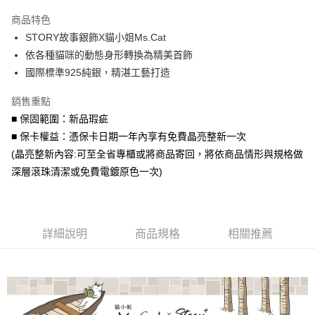
3 期 0 利率 每期
NT$1,093
21家銀行
商品特色
6 期 0 利率 每期
NT$546
21家銀行
合作金庫商業銀行
第一商業銀行
STORY故事銀飾X貓小姐Ms.Cat
華南商業銀行
彰化商業銀行
合作金庫商業銀行
第一商業銀行
超商取貨付款
依各種貓咪的動態身形轉換為精美首飾
上海商業儲蓄銀行
台北富邦商業銀行
華南商業銀行
彰化商業銀行
國泰世華商業銀行
兆豐國際商業銀行
國際標準925純銀，精湛工藝打造
LINE Pay
上海商業儲蓄銀行
台北富邦商業銀行
臺灣中小企業銀行
台中商業銀行
國泰世華商業銀行
兆豐國際商業銀行
銷售重點
匯豐（台灣）商業銀行
華泰商業銀行
Apple Pay
臺灣中小企業銀行
台中商業銀行
聯邦商業銀行
遠東國際商業銀行
■ 保固範圍：新品瑕疵
匯豐（台灣）商業銀行
華泰商業銀行
街口支付
元大商業銀行
永豐商業銀行
■ 保卡權益：憑保卡日期一年內享有免費晶亮整新一次
聯邦商業銀行
遠東國際商業銀行
玉山商業銀行
星展（台灣）商業銀行
元大商業銀行
永豐商業銀行
(晶亮整新內容:可至全省專櫃或將商品寄回，將依商品情形與規格做
悠遊付
台新國際商業銀行
中國信託商業銀行
玉山商業銀行
星展（台灣）商業銀行
深層滾珠清潔或免費電鍍原色一次)
台灣樂天信用卡公司
台新國際商業銀行
中國信託商業銀行
Google Pay
台灣樂天信用卡公司
AFTEE先享後付
相關說明
詳細說明
商品規格
相關推薦
【關於「AFTEE先享後付」】
ATM付款
AFTEE先享後付是「在收到商品之後才付款」的支付方式。 讓您購物簡單
便利好安心！
貨到付款
１．簡單：不需註冊會員、不需綁卡、不需儲值。
２．便利：只要手機號碼，簡訊認證，即可結帳。
３．安心：先確認商品／服務後，再付款。
運送方式