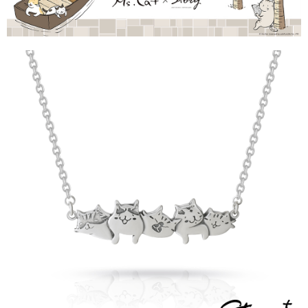
【「AFTEE先享後付」結帳流程】
全家取貨付款
１．於結帳方式選擇「AFTEE先享後付」後，將跳轉至「AFTEE先享後付」
每筆NT$60，滿NT$1,500(含以上)免運費
結帳頁面，進行簡訊認證並確認金額後，即可完成結帳。
２．訂單成立數日內，您將收到繳費通知簡訊。
付款後全家取貨
３．收到繳費通知簡訊後14天內，點擊此簡訊中的連結，可透過四大超商／
ATM／網路銀行／等多元方式進行付款，方視為交易完成。
每筆NT$60，滿NT$1,500(含以上)免運費
※ 請注意：結帳手續完成當下不需立刻繳費，但若您需要取消訂單，請聯絡
購買商品的店家。未經商家同意取消之訂單仍視為有效，需透過AFTEE先享
7-11取貨付款
後付繳納相關費用。
每筆NT$60，滿NT$1,500(含以上)免運費
※ 交易是否成功請以「AFTEE先享後付 」之結帳頁面顯示為準，若有關於
是否繳費成功／繳費後需取消欲退款等相關疑問，請聯繫「AFTEE先享後付
客戶支援中心」
https://netprotections.freshdesk.com/support/home
付款後7-11取貨
每筆NT$60，滿NT$1,500(含以上)免運費
【注意事項】
１．透過由恩沛科技股份有限公司提供之「AFTEE先享後付」服務完成之交
宅配
易，需依本服務之必要範圍內提供個人資料，並將交易相關給付款項請求債
權轉讓予恩沛科技股份有限公司。
每筆NT$60，滿NT$1,500(含以上)免運費
２．關於個人資料處理事宜，請瀏覽以下網址：
https://aftee.tw/terms/#terms3
付款後門市自取
３．未成年的使用者請事先徵得法定代理人或監護人之同意方可使用
免運費
「AFTEE先享後付」，若未經同意申辦者引起之損失，本公司不負相關責
任。
貨到付款
４．使用「AFTEE先享後付」時，將依據個別帳號之用戶狀況，依本公司即
時審查核予不同之上限額度；若仍有額度不足之情形，本公司將視審查結果
每筆NT$90