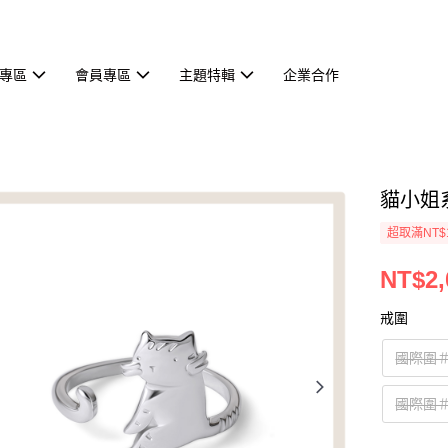
專區
會員專區
主題特輯
企業合作
貓小姐
超取滿NT$
NT$2,
戒圍
國際圍＃
國際圍＃