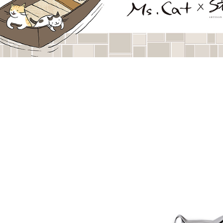
每筆NT$6
絡購買商品
先享後付
7-11取貨
※ 交易是
是否繳費成
每筆NT$6
付客戶支
付款後7-1
【注意事
每筆NT$6
１．透過由
交易，需
宅配
求債權轉
２．關於
每筆NT$6
https://aft
３．未成
付款後門
「AFTE
免運費
任。
４．使用「
貨到付款
即時審查
結果請求
每筆NT$9
５．嚴禁
形，恩沛
國家/地區
動。