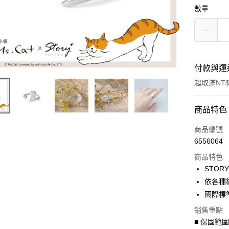
數量
付款與運
超取滿NT$
付款方式
商品特色
信用卡一
商品編號
6556064
信用卡分
商品特色
3 期 
STOR
6 期 
合作金
依各種
華南商
國際標
合作金
超商取貨
上海商
華南商
銷售重點
國泰世
LINE Pay
上海商
■ 保固範
臺灣中
國泰世