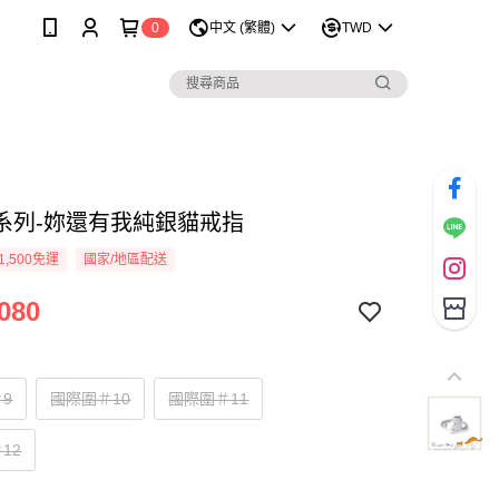
0
中文 (繁體)
TWD
系列-妳還有我純銀貓戒指
1,500免運
國家/地區配送
080
9
國際圍＃10
國際圍＃11
12