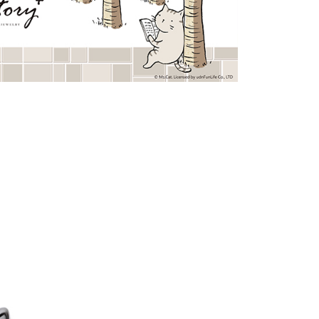
0，滿NT$1,500(含以上)免運費
的店家。未經商家同意取消之訂單仍視為有效，需透過AFTEE
繳納相關費用。
付款
否成功請以「AFTEE先享後付 」之結帳頁面顯示為準，若有關於
功／繳費後需取消欲退款等相關疑問，請聯繫「AFTEE先享後
0，滿NT$1,500(含以上)免運費
援中心」
https://netprotections.freshdesk.com/support/home
1取貨
項】
0，滿NT$1,500(含以上)免運費
恩沛科技股份有限公司提供之「AFTEE先享後付」服務完成之
依本服務之必要範圍內提供個人資料，並將交易相關給付款項請
讓予恩沛科技股份有限公司。
個人資料處理事宜，請瀏覽以下網址：
0，滿NT$1,500(含以上)免運費
ee.tw/terms/#terms3
年的使用者請事先徵得法定代理人或監護人之同意方可使用
市自取
E先享後付」，若未經同意申辦者引起之損失，本公司不負相關責
AFTEE先享後付」時，將依據個別帳號之用戶狀況，依本公司
核予不同之上限額度；若仍有額度不足之情形，本公司將視審查
用戶進行身份認證。
0
一人註冊多個帳號或使用他人資訊註冊。若發現惡意使用之情
科技股份有限公司將有權停止該用戶之使用額度並採取法律行
配送
查看運費