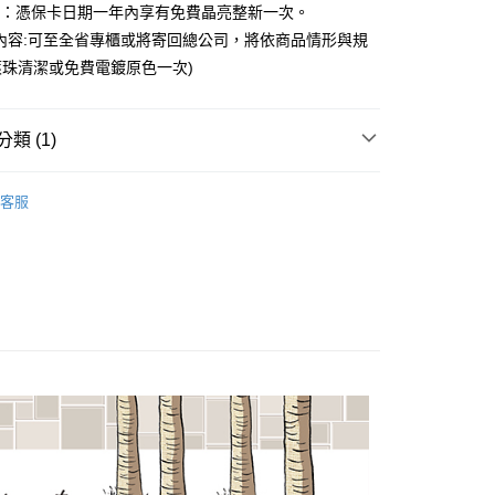
台灣）商業銀行
華泰商業銀行
益：憑保卡日期一年內享有免費晶亮整新一次。
小企業銀行
台中商業銀行
業銀行
遠東國際商業銀行
內容:可至全省專櫃或將寄回總公司，將依商品情形與規
台灣）商業銀行
華泰商業銀行
業銀行
永豐商業銀行
業銀行
遠東國際商業銀行
珠清潔或免費電鍍原色一次)
業銀行
星展（台灣）商業銀行
業銀行
永豐商業銀行
際商業銀行
中國信託商業銀行
業銀行
星展（台灣）商業銀行
天信用卡公司
際商業銀行
中國信託商業銀行
y
類 (1)
天信用卡公司
享後付
｜文創插畫設計
貓小姐 Ms.Cat
客服
FTEE先享後付」】
先享後付是「在收到商品之後才付款」的支付方式。 讓您購物簡單
心！
：不需註冊會員、不需綁卡、不需儲值。
：只要手機號碼，簡訊認證，即可結帳。
：先確認商品／服務後，再付款。
EE先享後付」結帳流程】
方式選擇「AFTEE先享後付」後，將跳轉至「AFTEE先享後
付款
頁面，進行簡訊認證並確認金額後，即可完成結帳。
0，滿NT$1,500(含以上)免運費
成立數日內，您將收到繳費通知簡訊。
費通知簡訊後14天內，點擊此簡訊中的連結，可透過四大超商
網路銀行／等多元方式進行付款，方視為交易完成。
家取貨
：結帳手續完成當下不需立刻繳費，但若您需要取消訂單，請聯