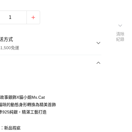
清除
送方式
紀錄
1,500免運
次付款
期付款
0 利率 每期
NT$693
21家銀行
Y故事銀飾X貓小姐Ms.Cat
0 利率 每期
NT$346
21家銀行
庫商業銀行
第一商業銀行
貓咪的動態身形轉換為精美首飾
業銀行
彰化商業銀行
準925純銀，精湛工藝打造
庫商業銀行
第一商業銀行
付款
業儲蓄銀行
台北富邦商業銀行
業銀行
彰化商業銀行
華商業銀行
兆豐國際商業銀行
業儲蓄銀行
台北富邦商業銀行
圍：新品瑕疵
小企業銀行
台中商業銀行
華商業銀行
兆豐國際商業銀行