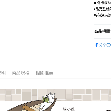
匯豐（
■ 保卡權
Apple Pay
臺灣中
聯邦商
(晶亮整新
匯豐（
街口支付
元大商
聯邦商
格做深層滾
玉山商
元大商
悠遊付
台新國
玉山商
台灣樂
台新國
Google Pa
商品相關分
台灣樂
AFTEE先
聯名授權
分享
相關說明
【關於「A
ATM付款
AFTEE
便利好安
貨到付款
１．簡單
２．便利
說明
商品規格
相關推薦
３．安心
運送方式
【「AFT
１．於結帳
全家取貨
付」結帳
每筆NT$6
２．訂單
３．收到繳
／ATM／
付款後全
※ 請注意