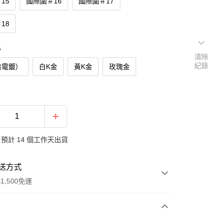
15
國際圍＃16
國際圍＃17
18
色
清除
紀錄
無電鍍）
白K金
黃K金
玫瑰金
預計 14 個工作天出貨
送方式
1,500免運