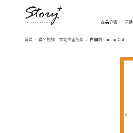
商品分類
活動
首頁
聯名授權｜文創插畫設計
白爛貓 LanLanCat