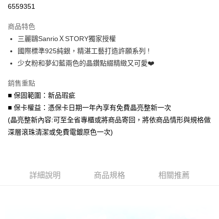
信用卡分期付款
6559351
3 期 0 利率 每期
NT$726
21家銀行
商品特色
6 期 0 利率 每期
NT$363
21家銀行
合作金庫商業銀行
第一商業銀行
三麗鷗SanrioＸSTORY獨家授權
華南商業銀行
彰化商業銀行
合作金庫商業銀行
第一商業銀行
超商取貨付款
國際標準925純銀，精湛工藝打造許願系列 !
上海商業儲蓄銀行
台北富邦商業銀行
華南商業銀行
彰化商業銀行
國泰世華商業銀行
兆豐國際商業銀行
少女粉和夢幻藍兩色的晶鑽點綴精緻又可愛❤️
LINE Pay
上海商業儲蓄銀行
台北富邦商業銀行
臺灣中小企業銀行
台中商業銀行
國泰世華商業銀行
兆豐國際商業銀行
銷售重點
匯豐（台灣）商業銀行
華泰商業銀行
Apple Pay
臺灣中小企業銀行
台中商業銀行
聯邦商業銀行
遠東國際商業銀行
■ 保固範圍：新品瑕疵
匯豐（台灣）商業銀行
華泰商業銀行
街口支付
元大商業銀行
永豐商業銀行
■ 保卡權益：憑保卡日期一年內享有免費晶亮整新一次
聯邦商業銀行
遠東國際商業銀行
玉山商業銀行
星展（台灣）商業銀行
元大商業銀行
永豐商業銀行
(晶亮整新內容:可至全省專櫃或將商品寄回，將依商品情形與規格做
悠遊付
台新國際商業銀行
中國信託商業銀行
玉山商業銀行
星展（台灣）商業銀行
深層滾珠清潔或免費電鍍原色一次)
台灣樂天信用卡公司
台新國際商業銀行
中國信託商業銀行
Google Pay
台灣樂天信用卡公司
AFTEE先享後付
相關說明
詳細說明
商品規格
相關推薦
【關於「AFTEE先享後付」】
ATM付款
AFTEE先享後付是「在收到商品之後才付款」的支付方式。 讓您購物簡單
便利好安心！
貨到付款
１．簡單：不需註冊會員、不需綁卡、不需儲值。
２．便利：只要手機號碼，簡訊認證，即可結帳。