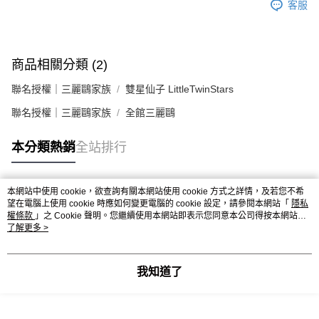
客服
商品相關分類 (2)
聯名授權｜三麗鷗家族
雙星仙子 LittleTwinStars
聯名授權｜三麗鷗家族
全館三麗鷗
本分類熱銷
全站排行
本網站中使用 cookie，欲查詢有關本網站使用 cookie 方式之詳情，及若您不希
熱門標籤
望在電腦上使用 cookie 時應如何變更電腦的 cookie 設定，請參閱本網站「
隱私
權條款
」之 Cookie 聲明。您繼續使用本網站即表示您同意本公司得按本網站使
用條款之 Cookie 聲明使用 cookie。
了解更多 >
我知道了