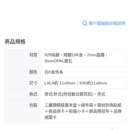
顯示電腦版詳細說明
商品規格
材質
925純銀，精鍍18K金，2mm晶鑽，
3mmOPAL寶石
顏色
白K金色系
尺寸
LALA約 11x9mm；KIKI約11x8mm
款式
穿式/針式(附低敏白鋼耳扣)，夾式
包裝
三麗鷗精裝書本盒＋絨布袋＋雷射防偽貼紙
＋商品保卡＋祝福小卡＋飾品擦拭布＋品牌
戒圍卡