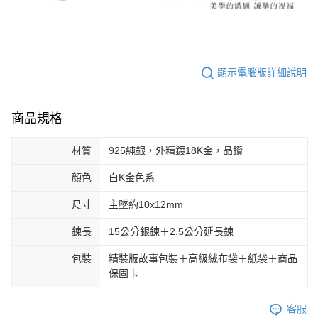
顯示電腦版詳細說明
商品規格
材質
925純銀，外精鍍18K金，晶鑽
顏色
白K金色系
尺寸
主墜約10x12mm
鍊長
15公分銀鍊＋2.5公分延長鍊
包裝
精裝版故事包裝＋高級絨布袋＋紙袋＋商品
保固卡
客服