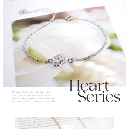
運送方式
【「AFTEE先享後付」結帳流程】
全家取貨付款
１．於結帳方式選擇「AFTEE先享後付」後，將跳轉至「AFTEE先享後付」
每筆NT$60，滿NT$1,500(含以上)免運費
結帳頁面，進行簡訊認證並確認金額後，即可完成結帳。
２．訂單成立數日內，您將收到繳費通知簡訊。
付款後全家取貨
３．收到繳費通知簡訊後14天內，點擊此簡訊中的連結，可透過四大超商／
ATM／網路銀行／等多元方式進行付款，方視為交易完成。
每筆NT$60，滿NT$1,500(含以上)免運費
※ 請注意：結帳手續完成當下不需立刻繳費，但若您需要取消訂單，請聯絡
購買商品的店家。未經商家同意取消之訂單仍視為有效，需透過AFTEE先享
7-11取貨付款
後付繳納相關費用。
每筆NT$60，滿NT$1,500(含以上)免運費
※ 交易是否成功請以「AFTEE先享後付 」之結帳頁面顯示為準，若有關於
是否繳費成功／繳費後需取消欲退款等相關疑問，請聯繫「AFTEE先享後付
客戶支援中心」
https://netprotections.freshdesk.com/support/home
付款後7-11取貨
每筆NT$60，滿NT$1,500(含以上)免運費
【注意事項】
１．透過由恩沛科技股份有限公司提供之「AFTEE先享後付」服務完成之交
宅配
易，需依本服務之必要範圍內提供個人資料，並將交易相關給付款項請求債
權轉讓予恩沛科技股份有限公司。
每筆NT$60，滿NT$1,500(含以上)免運費
２．關於個人資料處理事宜，請瀏覽以下網址：
https://aftee.tw/terms/#terms3
付款後門市自取
３．未成年的使用者請事先徵得法定代理人或監護人之同意方可使用
免運費
「AFTEE先享後付」，若未經同意申辦者引起之損失，本公司不負相關責
任。
貨到付款
４．使用「AFTEE先享後付」時，將依據個別帳號之用戶狀況，依本公司即