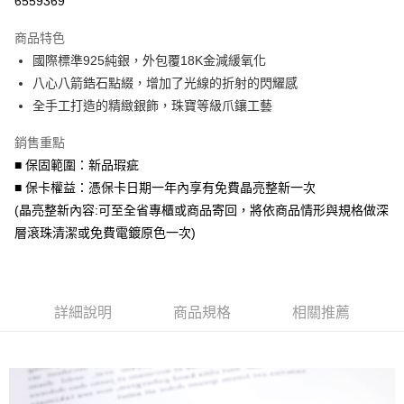
6559369
3 期 0 利率 每期
NT$660
21家銀行
商品特色
6 期 0 利率 每期
NT$330
21家銀行
合作金庫商業銀行
第一商業銀行
國際標準925純銀，外包覆18K金減緩氧化
華南商業銀行
彰化商業銀行
合作金庫商業銀行
第一商業銀行
超商取貨付款
八心八箭鋯石點綴，增加了光線的折射的閃耀感
上海商業儲蓄銀行
台北富邦商業銀行
華南商業銀行
彰化商業銀行
國泰世華商業銀行
兆豐國際商業銀行
全手工打造的精緻銀飾，珠寶等級爪鑲工藝
LINE Pay
上海商業儲蓄銀行
台北富邦商業銀行
臺灣中小企業銀行
台中商業銀行
國泰世華商業銀行
兆豐國際商業銀行
銷售重點
匯豐（台灣）商業銀行
華泰商業銀行
Apple Pay
臺灣中小企業銀行
台中商業銀行
聯邦商業銀行
遠東國際商業銀行
■ 保固範圍：新品瑕疵
匯豐（台灣）商業銀行
華泰商業銀行
街口支付
元大商業銀行
永豐商業銀行
■ 保卡權益：憑保卡日期一年內享有免費晶亮整新一次
聯邦商業銀行
遠東國際商業銀行
玉山商業銀行
星展（台灣）商業銀行
元大商業銀行
永豐商業銀行
(晶亮整新內容:可至全省專櫃或商品寄回，將依商品情形與規格做深
悠遊付
台新國際商業銀行
中國信託商業銀行
玉山商業銀行
星展（台灣）商業銀行
層滾珠清潔或免費電鍍原色一次)
台灣樂天信用卡公司
台新國際商業銀行
中國信託商業銀行
Google Pay
台灣樂天信用卡公司
AFTEE先享後付
相關說明
詳細說明
商品規格
相關推薦
【關於「AFTEE先享後付」】
ATM付款
AFTEE先享後付是「在收到商品之後才付款」的支付方式。 讓您購物簡單
便利好安心！
貨到付款
１．簡單：不需註冊會員、不需綁卡、不需儲值。
２．便利：只要手機號碼，簡訊認證，即可結帳。
３．安心：先確認商品／服務後，再付款。