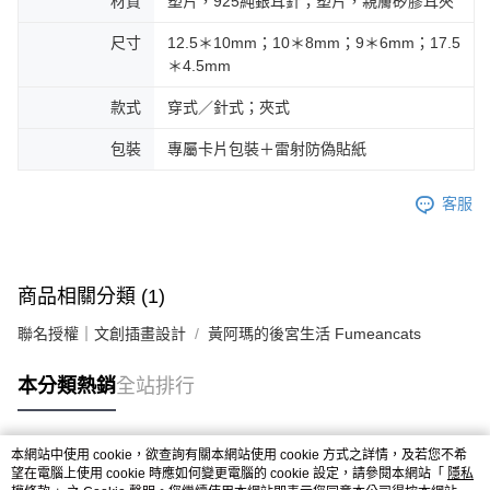
材質
塑片，925純銀耳針；塑片，親膚矽膠耳夾
尺寸
12.5＊10mm；10＊8mm；9＊6mm；17.5
＊4.5mm
款式
穿式／針式；夾式
包裝
專屬卡片包裝＋雷射防偽貼紙
客服
商品相關分類 (1)
聯名授權｜文創插畫設計
黃阿瑪的後宮生活 Fumeancats
本分類熱銷
全站排行
本網站中使用 cookie，欲查詢有關本網站使用 cookie 方式之詳情，及若您不希
熱門標籤
望在電腦上使用 cookie 時應如何變更電腦的 cookie 設定，請參閱本網站「
隱私