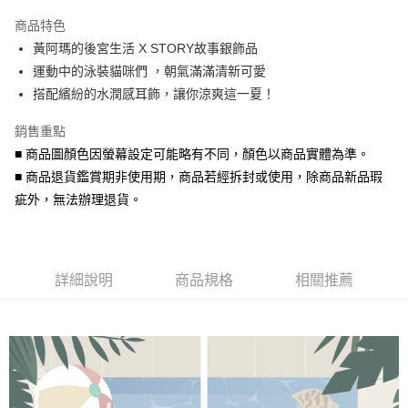
3 期 0 利率 每期
NT$130
21家銀行
商品特色
6 期 0 利率 每期
NT$65
21家銀行
合作金庫商業銀行
第一商業銀行
黃阿瑪的後宮生活 X STORY故事銀飾品
華南商業銀行
彰化商業銀行
合作金庫商業銀行
第一商業銀行
超商取貨付款
運動中的泳裝貓咪們 ，朝氣滿滿清新可愛
上海商業儲蓄銀行
台北富邦商業銀行
華南商業銀行
彰化商業銀行
國泰世華商業銀行
兆豐國際商業銀行
搭配繽紛的水潤感耳飾，讓你涼爽這一夏！
LINE Pay
上海商業儲蓄銀行
台北富邦商業銀行
臺灣中小企業銀行
台中商業銀行
國泰世華商業銀行
兆豐國際商業銀行
銷售重點
匯豐（台灣）商業銀行
華泰商業銀行
Apple Pay
臺灣中小企業銀行
台中商業銀行
聯邦商業銀行
遠東國際商業銀行
■ 商品圖顏色因螢幕設定可能略有不同，顏色以商品實體為準。
匯豐（台灣）商業銀行
華泰商業銀行
街口支付
元大商業銀行
永豐商業銀行
■ 商品退貨鑑賞期非使用期，商品若經拆封或使用，除商品新品瑕
聯邦商業銀行
遠東國際商業銀行
玉山商業銀行
星展（台灣）商業銀行
元大商業銀行
永豐商業銀行
疵外，無法辦理退貨。
悠遊付
台新國際商業銀行
中國信託商業銀行
玉山商業銀行
星展（台灣）商業銀行
台灣樂天信用卡公司
台新國際商業銀行
中國信託商業銀行
Google Pay
台灣樂天信用卡公司
AFTEE先享後付
詳細說明
商品規格
相關推薦
相關說明
【關於「AFTEE先享後付」】
ATM付款
AFTEE先享後付是「在收到商品之後才付款」的支付方式。 讓您購物簡單
便利好安心！
貨到付款
１．簡單：不需註冊會員、不需綁卡、不需儲值。
２．便利：只要手機號碼，簡訊認證，即可結帳。
３．安心：先確認商品／服務後，再付款。
運送方式