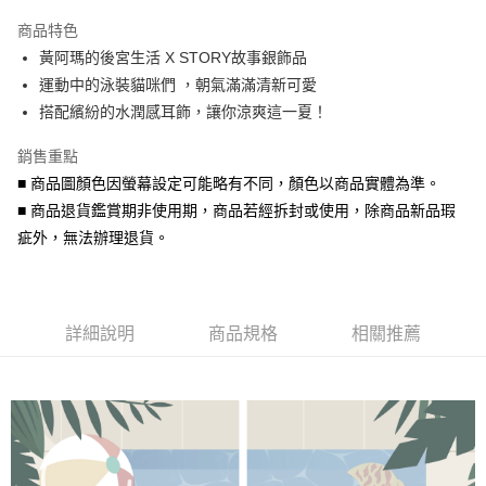
3 期 0 利率 每期
NT$130
21家銀行
商品特色
6 期 0 利率 每期
NT$65
21家銀行
合作金庫商業銀行
第一商業銀行
黃阿瑪的後宮生活 X STORY故事銀飾品
華南商業銀行
彰化商業銀行
合作金庫商業銀行
第一商業銀行
超商取貨付款
運動中的泳裝貓咪們 ，朝氣滿滿清新可愛
上海商業儲蓄銀行
台北富邦商業銀行
華南商業銀行
彰化商業銀行
國泰世華商業銀行
兆豐國際商業銀行
搭配繽紛的水潤感耳飾，讓你涼爽這一夏！
LINE Pay
上海商業儲蓄銀行
台北富邦商業銀行
臺灣中小企業銀行
台中商業銀行
國泰世華商業銀行
兆豐國際商業銀行
銷售重點
匯豐（台灣）商業銀行
華泰商業銀行
Apple Pay
臺灣中小企業銀行
台中商業銀行
聯邦商業銀行
遠東國際商業銀行
■ 商品圖顏色因螢幕設定可能略有不同，顏色以商品實體為準。
匯豐（台灣）商業銀行
華泰商業銀行
街口支付
元大商業銀行
永豐商業銀行
■ 商品退貨鑑賞期非使用期，商品若經拆封或使用，除商品新品瑕
聯邦商業銀行
遠東國際商業銀行
玉山商業銀行
星展（台灣）商業銀行
元大商業銀行
永豐商業銀行
疵外，無法辦理退貨。
悠遊付
台新國際商業銀行
中國信託商業銀行
玉山商業銀行
星展（台灣）商業銀行
台灣樂天信用卡公司
台新國際商業銀行
中國信託商業銀行
Google Pay
台灣樂天信用卡公司
AFTEE先享後付
詳細說明
商品規格
相關推薦
相關說明
【關於「AFTEE先享後付」】
ATM付款
AFTEE先享後付是「在收到商品之後才付款」的支付方式。 讓您購物簡單
便利好安心！
貨到付款
１．簡單：不需註冊會員、不需綁卡、不需儲值。
２．便利：只要手機號碼，簡訊認證，即可結帳。
３．安心：先確認商品／服務後，再付款。
運送方式