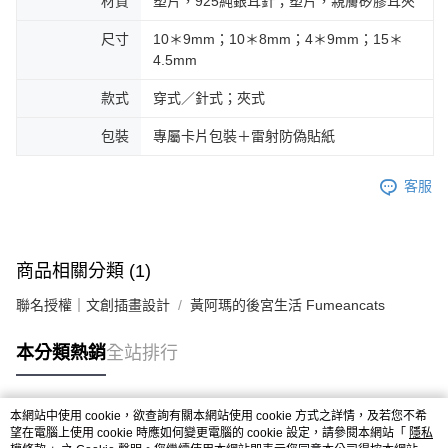
材質
塑片，925純銀耳針；塑片，親膚矽膠耳夾
尺寸
10＊9mm；10＊8mm；4＊9mm；15＊
4.5mm
款式
穿式／針式；夾式
包裝
專屬卡片包裝＋雷射防偽貼紙
客服
商品相關分類 (1)
聯名授權｜文創插畫設計
黃阿瑪的後宮生活 Fumeancats
本分類熱銷
全站排行
本網站中使用 cookie，欲查詢有關本網站使用 cookie 方式之詳情，及若您不希
熱門標籤
望在電腦上使用 cookie 時應如何變更電腦的 cookie 設定，請參閱本網站「
隱私