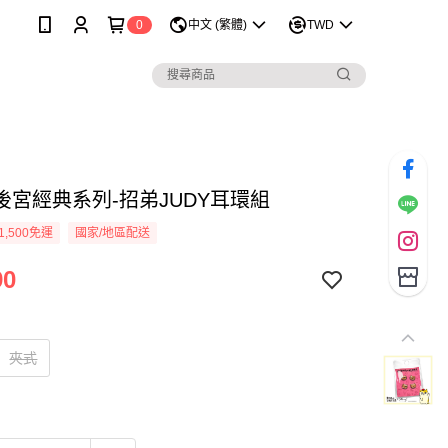
0
中文 (繁體)
TWD
後宮經典系列-招弟JUDY耳環組
1,500免運
國家/地區配送
90
夾式