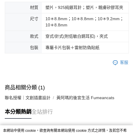
材質
塑片，925純銀耳針；塑片，親膚矽膠耳夾
尺寸
10＊8.8mm；10＊8.8mm；10＊9.2mm；
10＊8.8mm
款式
穿式/針式(附低敏白鋼耳扣)，夾式
包裝
專屬卡片包裝＋雷射防偽貼紙
客服
商品相關分類 (1)
聯名授權｜文創插畫設計
黃阿瑪的後宮生活 Fumeancats
本分類熱銷
全站排行
本網站中使用 cookie，欲查詢有關本網站使用 cookie 方式之詳情，及若您不希