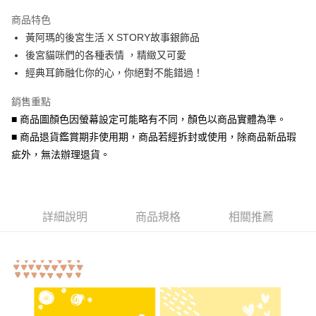
3 期 0 利率 每期
NT$130
21家銀行
商品特色
6 期 0 利率 每期
NT$65
21家銀行
合作金庫商業銀行
第一商業銀行
黃阿瑪的後宮生活 X STORY故事銀飾品
華南商業銀行
彰化商業銀行
合作金庫商業銀行
第一商業銀行
超商取貨付款
後宮貓咪們的各種表情 ，精緻又可愛
上海商業儲蓄銀行
台北富邦商業銀行
華南商業銀行
彰化商業銀行
國泰世華商業銀行
兆豐國際商業銀行
經典耳飾融化你的心，你絕對不能錯過！
LINE Pay
上海商業儲蓄銀行
台北富邦商業銀行
臺灣中小企業銀行
台中商業銀行
國泰世華商業銀行
兆豐國際商業銀行
銷售重點
匯豐（台灣）商業銀行
華泰商業銀行
Apple Pay
臺灣中小企業銀行
台中商業銀行
聯邦商業銀行
遠東國際商業銀行
■ 商品圖顏色因螢幕設定可能略有不同，顏色以商品實體為準。
匯豐（台灣）商業銀行
華泰商業銀行
街口支付
元大商業銀行
永豐商業銀行
■ 商品退貨鑑賞期非使用期，商品若經拆封或使用，除商品新品瑕
聯邦商業銀行
遠東國際商業銀行
玉山商業銀行
星展（台灣）商業銀行
元大商業銀行
永豐商業銀行
疵外，無法辦理退貨。
悠遊付
台新國際商業銀行
中國信託商業銀行
玉山商業銀行
星展（台灣）商業銀行
台灣樂天信用卡公司
台新國際商業銀行
中國信託商業銀行
Google Pay
台灣樂天信用卡公司
AFTEE先享後付
詳細說明
商品規格
相關推薦
相關說明
【關於「AFTEE先享後付」】
ATM付款
AFTEE先享後付是「在收到商品之後才付款」的支付方式。 讓您購物簡單
便利好安心！
貨到付款
１．簡單：不需註冊會員、不需綁卡、不需儲值。
２．便利：只要手機號碼，簡訊認證，即可結帳。
３．安心：先確認商品／服務後，再付款。
運送方式