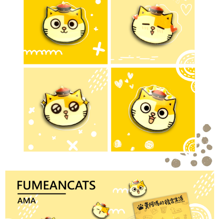
【「AFTEE先享後付」結帳流程】
全家取貨付款
１．於結帳方式選擇「AFTEE先享後付」後，將跳轉至「AFTEE先享後付」
每筆NT$60，滿NT$1,500(含以上)免運費
結帳頁面，進行簡訊認證並確認金額後，即可完成結帳。
２．訂單成立數日內，您將收到繳費通知簡訊。
付款後全家取貨
３．收到繳費通知簡訊後14天內，點擊此簡訊中的連結，可透過四大超商／
ATM／網路銀行／等多元方式進行付款，方視為交易完成。
每筆NT$60，滿NT$1,500(含以上)免運費
※ 請注意：結帳手續完成當下不需立刻繳費，但若您需要取消訂單，請聯絡
購買商品的店家。未經商家同意取消之訂單仍視為有效，需透過AFTEE先享
7-11取貨付款
後付繳納相關費用。
每筆NT$60，滿NT$1,500(含以上)免運費
※ 交易是否成功請以「AFTEE先享後付 」之結帳頁面顯示為準，若有關於
是否繳費成功／繳費後需取消欲退款等相關疑問，請聯繫「AFTEE先享後付
客戶支援中心」
https://netprotections.freshdesk.com/support/home
付款後7-11取貨
每筆NT$60，滿NT$1,500(含以上)免運費
【注意事項】
１．透過由恩沛科技股份有限公司提供之「AFTEE先享後付」服務完成之交
宅配
易，需依本服務之必要範圍內提供個人資料，並將交易相關給付款項請求債
權轉讓予恩沛科技股份有限公司。
每筆NT$60，滿NT$1,500(含以上)免運費
２．關於個人資料處理事宜，請瀏覽以下網址：
https://aftee.tw/terms/#terms3
付款後門市自取
３．未成年的使用者請事先徵得法定代理人或監護人之同意方可使用
免運費
「AFTEE先享後付」，若未經同意申辦者引起之損失，本公司不負相關責
任。
貨到付款
４．使用「AFTEE先享後付」時，將依據個別帳號之用戶狀況，依本公司即
時審查核予不同之上限額度；若仍有額度不足之情形，本公司將視審查結果
每筆NT$90