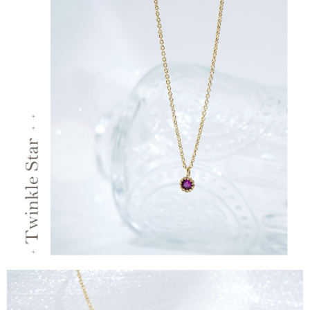
運送方式
【「AFTEE先享後付」結帳流程】
全家取貨付款
１．於結帳方式選擇「AFTEE先享後付」後，將跳轉至「AFTEE先享後付」
每筆NT$60，滿NT$1,500(含以上)免運費
結帳頁面，進行簡訊認證並確認金額後，即可完成結帳。
２．訂單成立數日內，您將收到繳費通知簡訊。
付款後全家取貨
３．收到繳費通知簡訊後14天內，點擊此簡訊中的連結，可透過四大超商／
ATM／網路銀行／等多元方式進行付款，方視為交易完成。
每筆NT$60，滿NT$1,500(含以上)免運費
※ 請注意：結帳手續完成當下不需立刻繳費，但若您需要取消訂單，請聯絡
購買商品的店家。未經商家同意取消之訂單仍視為有效，需透過AFTEE先享
7-11取貨付款
後付繳納相關費用。
每筆NT$60，滿NT$1,500(含以上)免運費
※ 交易是否成功請以「AFTEE先享後付 」之結帳頁面顯示為準，若有關於
是否繳費成功／繳費後需取消欲退款等相關疑問，請聯繫「AFTEE先享後付
客戶支援中心」
https://netprotections.freshdesk.com/support/home
付款後7-11取貨
每筆NT$60，滿NT$1,500(含以上)免運費
【注意事項】
１．透過由恩沛科技股份有限公司提供之「AFTEE先享後付」服務完成之交
宅配
易，需依本服務之必要範圍內提供個人資料，並將交易相關給付款項請求債
權轉讓予恩沛科技股份有限公司。
每筆NT$60，滿NT$1,500(含以上)免運費
２．關於個人資料處理事宜，請瀏覽以下網址：
https://aftee.tw/terms/#terms3
付款後門市自取
３．未成年的使用者請事先徵得法定代理人或監護人之同意方可使用
免運費
「AFTEE先享後付」，若未經同意申辦者引起之損失，本公司不負相關責
任。
貨到付款
４．使用「AFTEE先享後付」時，將依據個別帳號之用戶狀況，依本公司即