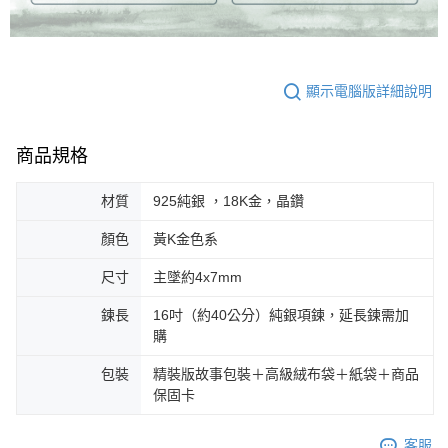
顯示電腦版詳細說明
商品規格
材質
925純銀 ，18K金，晶鑽
顏色
黃K金色系
尺寸
主墜約4x7mm
鍊長
16吋（約40公分）純銀項鍊，延長鍊需加
購
包裝
精裝版故事包裝＋高級絨布袋＋紙袋＋商品
保固卡
客服