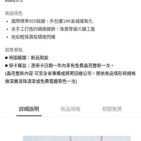
6585373
3 期 0 利率 每期
NT$366
21家銀行
商品特色
6 期 0 利率 每期
NT$183
21家銀行
合作金庫商業銀行
第一商業銀行
國際標準925純銀，外包覆18K金減緩氧化
華南商業銀行
彰化商業銀行
合作金庫商業銀行
第一商業銀行
超商取貨付款
全手工打造的精緻銀飾，珠寶等級爪鑲工藝
上海商業儲蓄銀行
台北富邦商業銀行
華南商業銀行
彰化商業銀行
國泰世華商業銀行
兆豐國際商業銀行
宛如輕珠寶般精緻閃耀
LINE Pay
上海商業儲蓄銀行
台北富邦商業銀行
臺灣中小企業銀行
台中商業銀行
國泰世華商業銀行
兆豐國際商業銀行
銷售重點
匯豐（台灣）商業銀行
華泰商業銀行
Apple Pay
臺灣中小企業銀行
台中商業銀行
聯邦商業銀行
遠東國際商業銀行
■ 保固範圍：新品瑕疵
匯豐（台灣）商業銀行
華泰商業銀行
街口支付
元大商業銀行
永豐商業銀行
■ 保卡權益：憑保卡日期一年內享有免費晶亮整新一次。
聯邦商業銀行
遠東國際商業銀行
玉山商業銀行
星展（台灣）商業銀行
元大商業銀行
永豐商業銀行
(晶亮整新內容:可至全省專櫃或將寄回總公司，將依商品情形與規格
悠遊付
台新國際商業銀行
中國信託商業銀行
玉山商業銀行
星展（台灣）商業銀行
做深層滾珠清潔或免費電鍍原色一次)
台灣樂天信用卡公司
台新國際商業銀行
中國信託商業銀行
Google Pay
台灣樂天信用卡公司
AFTEE先享後付
相關說明
詳細說明
商品規格
相關推薦
【關於「AFTEE先享後付」】
ATM付款
AFTEE先享後付是「在收到商品之後才付款」的支付方式。 讓您購物簡單
便利好安心！
貨到付款
１．簡單：不需註冊會員、不需綁卡、不需儲值。
２．便利：只要手機號碼，簡訊認證，即可結帳。
３．安心：先確認商品／服務後，再付款。