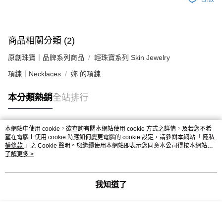
商品相關分類 (2)
原創珠寶｜品牌系列商品
輕珠寶系列 Skin Jewelry
項鍊｜Necklaces
妳 的項鍊
本分類熱銷
全站排行
本網站中使用 cookie，欲查詢有關本網站使用 cookie 方式之詳情，及若您不希
熱門標籤
望在電腦上使用 cookie 時應如何變更電腦的 cookie 設定，請參閱本網站「
隱私
權條款
」之 Cookie 聲明。您繼續使用本網站即表示您同意本公司得按本網站使
用條款之 Cookie 聲明使用 cookie。
了解更多 >
我知道了