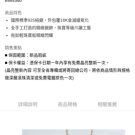
6585380
3 期 0 利率 每期
NT$433
21家銀行
商品特色
6 期 0 利率 每期
NT$216
21家銀行
合作金庫商業銀行
第一商業銀行
國際標準925純銀，外包覆18K金減緩氧化
華南商業銀行
彰化商業銀行
合作金庫商業銀行
第一商業銀行
超商取貨付款
全手工打造的精緻銀飾，珠寶等級爪鑲工藝
上海商業儲蓄銀行
台北富邦商業銀行
華南商業銀行
彰化商業銀行
國泰世華商業銀行
兆豐國際商業銀行
宛如輕珠寶般精緻閃耀
LINE Pay
上海商業儲蓄銀行
台北富邦商業銀行
臺灣中小企業銀行
台中商業銀行
國泰世華商業銀行
兆豐國際商業銀行
銷售重點
匯豐（台灣）商業銀行
華泰商業銀行
Apple Pay
臺灣中小企業銀行
台中商業銀行
聯邦商業銀行
遠東國際商業銀行
■ 保固範圍：新品瑕疵
匯豐（台灣）商業銀行
華泰商業銀行
街口支付
元大商業銀行
永豐商業銀行
■ 保卡權益：憑保卡日期一年內享有免費晶亮整新一次。
聯邦商業銀行
遠東國際商業銀行
玉山商業銀行
星展（台灣）商業銀行
元大商業銀行
永豐商業銀行
(晶亮整新內容:可至全省專櫃或將寄回總公司，將依商品情形與規格
悠遊付
台新國際商業銀行
中國信託商業銀行
玉山商業銀行
星展（台灣）商業銀行
做深層滾珠清潔或免費電鍍原色一次)
台灣樂天信用卡公司
台新國際商業銀行
中國信託商業銀行
Google Pay
台灣樂天信用卡公司
AFTEE先享後付
相關說明
詳細說明
商品規格
相關推薦
【關於「AFTEE先享後付」】
ATM付款
AFTEE先享後付是「在收到商品之後才付款」的支付方式。 讓您購物簡單
便利好安心！
貨到付款
１．簡單：不需註冊會員、不需綁卡、不需儲值。
２．便利：只要手機號碼，簡訊認證，即可結帳。
３．安心：先確認商品／服務後，再付款。