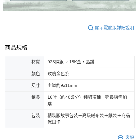
顯示電腦版詳細說明
商品規格
材質
925純銀 ，18K金，晶鑽
顏色
玫瑰金色系
尺寸
主墜約9x11mm
鍊長
16吋（約40公分）純銀項鍊，延長鍊需加
購
包裝
精裝版故事包裝＋高級絨布袋＋紙袋＋商品
保固卡
客服