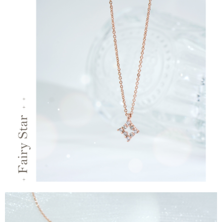
運送方式
【「AFTEE先享後付」結帳流程】
全家取貨付款
１．於結帳方式選擇「AFTEE先享後付」後，將跳轉至「AFTEE先享後付」
每筆NT$60，滿NT$1,500(含以上)免運費
結帳頁面，進行簡訊認證並確認金額後，即可完成結帳。
２．訂單成立數日內，您將收到繳費通知簡訊。
付款後全家取貨
３．收到繳費通知簡訊後14天內，點擊此簡訊中的連結，可透過四大超商／
ATM／網路銀行／等多元方式進行付款，方視為交易完成。
每筆NT$60，滿NT$1,500(含以上)免運費
※ 請注意：結帳手續完成當下不需立刻繳費，但若您需要取消訂單，請聯絡
購買商品的店家。未經商家同意取消之訂單仍視為有效，需透過AFTEE先享
7-11取貨付款
後付繳納相關費用。
每筆NT$60，滿NT$1,500(含以上)免運費
※ 交易是否成功請以「AFTEE先享後付 」之結帳頁面顯示為準，若有關於
是否繳費成功／繳費後需取消欲退款等相關疑問，請聯繫「AFTEE先享後付
客戶支援中心」
https://netprotections.freshdesk.com/support/home
付款後7-11取貨
每筆NT$60，滿NT$1,500(含以上)免運費
【注意事項】
１．透過由恩沛科技股份有限公司提供之「AFTEE先享後付」服務完成之交
宅配
易，需依本服務之必要範圍內提供個人資料，並將交易相關給付款項請求債
權轉讓予恩沛科技股份有限公司。
每筆NT$60，滿NT$1,500(含以上)免運費
２．關於個人資料處理事宜，請瀏覽以下網址：
https://aftee.tw/terms/#terms3
付款後門市自取
３．未成年的使用者請事先徵得法定代理人或監護人之同意方可使用
免運費
「AFTEE先享後付」，若未經同意申辦者引起之損失，本公司不負相關責
任。
貨到付款
４．使用「AFTEE先享後付」時，將依據個別帳號之用戶狀況，依本公司即