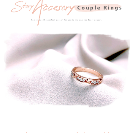
運送方式
【「AFTEE先享後付」結帳流程】
全家取貨付款
１．於結帳方式選擇「AFTEE先享後付」後，將跳轉至「AFTEE先享後付」
每筆NT$60，滿NT$1,500(含以上)免運費
結帳頁面，進行簡訊認證並確認金額後，即可完成結帳。
２．訂單成立數日內，您將收到繳費通知簡訊。
付款後全家取貨
３．收到繳費通知簡訊後14天內，點擊此簡訊中的連結，可透過四大超商／
ATM／網路銀行／等多元方式進行付款，方視為交易完成。
每筆NT$60，滿NT$1,500(含以上)免運費
※ 請注意：結帳手續完成當下不需立刻繳費，但若您需要取消訂單，請聯絡
購買商品的店家。未經商家同意取消之訂單仍視為有效，需透過AFTEE先享
7-11取貨付款
後付繳納相關費用。
每筆NT$60，滿NT$1,500(含以上)免運費
※ 交易是否成功請以「AFTEE先享後付 」之結帳頁面顯示為準，若有關於
是否繳費成功／繳費後需取消欲退款等相關疑問，請聯繫「AFTEE先享後付
客戶支援中心」
https://netprotections.freshdesk.com/support/home
付款後7-11取貨
每筆NT$60，滿NT$1,500(含以上)免運費
【注意事項】
１．透過由恩沛科技股份有限公司提供之「AFTEE先享後付」服務完成之交
宅配
易，需依本服務之必要範圍內提供個人資料，並將交易相關給付款項請求債
權轉讓予恩沛科技股份有限公司。
每筆NT$60，滿NT$1,500(含以上)免運費
２．關於個人資料處理事宜，請瀏覽以下網址：
https://aftee.tw/terms/#terms3
付款後門市自取
３．未成年的使用者請事先徵得法定代理人或監護人之同意方可使用
免運費
「AFTEE先享後付」，若未經同意申辦者引起之損失，本公司不負相關責
任。
貨到付款
４．使用「AFTEE先享後付」時，將依據個別帳號之用戶狀況，依本公司即