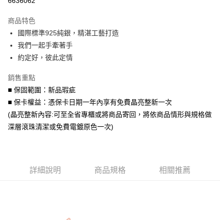
6636062
3 期 0 利率 每期
NT$693
21家銀行
商品特色
6 期 0 利率 每期
NT$346
21家銀行
合作金庫商業銀行
第一商業銀行
國際標準925純銀，精湛工藝打造
華南商業銀行
彰化商業銀行
合作金庫商業銀行
第一商業銀行
超商取貨付款
我們一起手牽著手
上海商業儲蓄銀行
台北富邦商業銀行
華南商業銀行
彰化商業銀行
國泰世華商業銀行
兆豐國際商業銀行
約定好，彼此定情
LINE Pay
上海商業儲蓄銀行
台北富邦商業銀行
臺灣中小企業銀行
台中商業銀行
國泰世華商業銀行
兆豐國際商業銀行
銷售重點
匯豐（台灣）商業銀行
華泰商業銀行
Apple Pay
臺灣中小企業銀行
台中商業銀行
聯邦商業銀行
遠東國際商業銀行
■ 保固範圍：新品瑕疵
匯豐（台灣）商業銀行
華泰商業銀行
街口支付
元大商業銀行
永豐商業銀行
■ 保卡權益：憑保卡日期一年內享有免費晶亮整新一次
聯邦商業銀行
遠東國際商業銀行
玉山商業銀行
星展（台灣）商業銀行
元大商業銀行
永豐商業銀行
(晶亮整新內容:可至全省專櫃或將商品寄回，將依商品情形與規格做
悠遊付
台新國際商業銀行
中國信託商業銀行
玉山商業銀行
星展（台灣）商業銀行
深層滾珠清潔或免費電鍍原色一次)
台灣樂天信用卡公司
台新國際商業銀行
中國信託商業銀行
Google Pay
台灣樂天信用卡公司
AFTEE先享後付
相關說明
詳細說明
商品規格
相關推薦
【關於「AFTEE先享後付」】
ATM付款
AFTEE先享後付是「在收到商品之後才付款」的支付方式。 讓您購物簡單
便利好安心！
貨到付款
１．簡單：不需註冊會員、不需綁卡、不需儲值。
２．便利：只要手機號碼，簡訊認證，即可結帳。
３．安心：先確認商品／服務後，再付款。