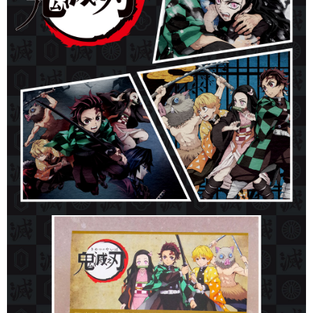
每筆NT$60，滿NT$1,500(含以上)免運費
結帳頁面，進行簡訊認證並確認金額後，即可完成結帳。
２．訂單成立數日內，您將收到繳費通知簡訊。
付款後全家取貨
３．收到繳費通知簡訊後14天內，點擊此簡訊中的連結，可透過四大超商／
ATM／網路銀行／等多元方式進行付款，方視為交易完成。
每筆NT$60，滿NT$1,500(含以上)免運費
※ 請注意：結帳手續完成當下不需立刻繳費，但若您需要取消訂單，請聯絡
購買商品的店家。未經商家同意取消之訂單仍視為有效，需透過AFTEE先享
7-11取貨付款
後付繳納相關費用。
每筆NT$60，滿NT$1,500(含以上)免運費
※ 交易是否成功請以「AFTEE先享後付 」之結帳頁面顯示為準，若有關於
是否繳費成功／繳費後需取消欲退款等相關疑問，請聯繫「AFTEE先享後付
客戶支援中心」
https://netprotections.freshdesk.com/support/home
付款後7-11取貨
每筆NT$60，滿NT$1,500(含以上)免運費
【注意事項】
１．透過由恩沛科技股份有限公司提供之「AFTEE先享後付」服務完成之交
宅配
易，需依本服務之必要範圍內提供個人資料，並將交易相關給付款項請求債
權轉讓予恩沛科技股份有限公司。
每筆NT$60，滿NT$1,500(含以上)免運費
２．關於個人資料處理事宜，請瀏覽以下網址：
https://aftee.tw/terms/#terms3
付款後門市自取
３．未成年的使用者請事先徵得法定代理人或監護人之同意方可使用
免運費
「AFTEE先享後付」，若未經同意申辦者引起之損失，本公司不負相關責
任。
貨到付款
４．使用「AFTEE先享後付」時，將依據個別帳號之用戶狀況，依本公司即
時審查核予不同之上限額度；若仍有額度不足之情形，本公司將視審查結果
每筆NT$90
請求用戶進行身份認證。
５．嚴禁一人註冊多個帳號或使用他人資訊註冊。若發現惡意使用之情形，
國家/地區配送
查看運費
恩沛科技股份有限公司將有權停止該用戶之使用額度並採取法律行動。