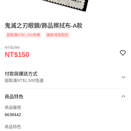
鬼滅之刃眼鏡/飾品擦拭布-A款
超取滿NT$1,500免運
國家/地區配送
NT$299
NT$150
付款與運送方式
超取滿NT$1,500免運
付款方式
商品特色
信用卡一次付款
商品編號
信用卡分期付款
6638442
3 期 0 利率 每期
NT$50
21家銀行
商品特色
6 期 0 利率 每期
NT$25
21家銀行
合作金庫商業銀行
第一商業銀行