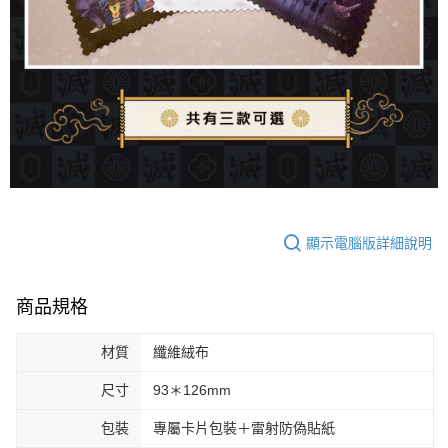
顯示電腦版詳細說明
商品規格
材質
纖維絨布
尺寸
93＊126mm
包裝
專屬卡片包裝＋雷射防偽貼紙