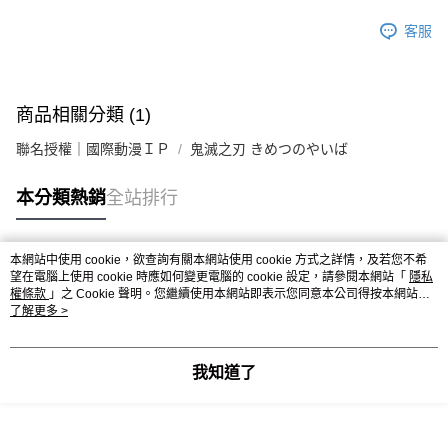
客服
商品相關分類 (1)
聯名授權｜國際動漫ＩＰ
鬼滅之刃 きめつのやいば
本分類熱銷
全站排行
本網站中使用 cookie，欲查詢有關本網站使用 cookie 方式之詳情，及若您不希
熱門標籤
望在電腦上使用 cookie 時應如何變更電腦的 cookie 設定，請參閱本網站「
隱私
權條款
」之 Cookie 聲明。您繼續使用本網站即表示您同意本公司得按本網站使
用條款之 Cookie 聲明使用 cookie。
了解更多 >
我知道了