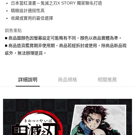
日本當紅漫畫－鬼滅之刃X STORY 獨家聯名打造
華南商業銀行
彰化商業銀行
合作金庫商業銀行
第一商業銀行
超商取貨付款
精緻設計適搭性高
上海商業儲蓄銀行
台北富邦商業銀行
華南商業銀行
彰化商業銀行
國泰世華商業銀行
兆豐國際商業銀行
收藏或實用的最佳選擇
LINE Pay
上海商業儲蓄銀行
台北富邦商業銀行
臺灣中小企業銀行
台中商業銀行
國泰世華商業銀行
兆豐國際商業銀行
銷售重點
匯豐（台灣）商業銀行
華泰商業銀行
Apple Pay
臺灣中小企業銀行
台中商業銀行
聯邦商業銀行
遠東國際商業銀行
■ 商品圖顏色因螢幕設定可能略有不同，顏色以商品實體為準。
匯豐（台灣）商業銀行
華泰商業銀行
街口支付
元大商業銀行
永豐商業銀行
■ 商品退貨鑑賞期非使用期，商品若經拆封或使用，除商品新品瑕
聯邦商業銀行
遠東國際商業銀行
玉山商業銀行
星展（台灣）商業銀行
元大商業銀行
永豐商業銀行
疵外，無法辦理退貨。
悠遊付
台新國際商業銀行
中國信託商業銀行
玉山商業銀行
星展（台灣）商業銀行
台灣樂天信用卡公司
台新國際商業銀行
中國信託商業銀行
Google Pay
台灣樂天信用卡公司
AFTEE先享後付
詳細說明
商品規格
相關推薦
相關說明
【關於「AFTEE先享後付」】
ATM付款
AFTEE先享後付是「在收到商品之後才付款」的支付方式。 讓您購物簡單
便利好安心！
貨到付款
１．簡單：不需註冊會員、不需綁卡、不需儲值。
２．便利：只要手機號碼，簡訊認證，即可結帳。
３．安心：先確認商品／服務後，再付款。
運送方式
【「AFTEE先享後付」結帳流程】
全家取貨付款
１．於結帳方式選擇「AFTEE先享後付」後，將跳轉至「AFTEE先享後付」