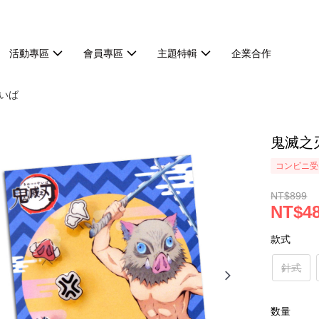
活動專區
會員專區
主題特輯
企業合作
いば
鬼滅之
コンビニ受け
NT$899
NT$4
款式
針式
数量