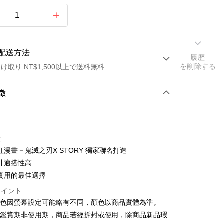
配送方法
履歴
を削除する
け取り NT$1,500以上で送料無料
方法
徴
カード1回払い
トカード分割払い
徴
い、金利0、毎回
NT$160
21行の銀行
紅漫畫－鬼滅之刃X STORY 獨家聯名打造
い、金利0、毎回
NT$80
21行の銀行
庫商業銀行
第一商業銀行
計適搭性高
業銀行
彰化商業銀行
庫商業銀行
第一商業銀行
實用的最佳選擇
店頭代金引換
業儲蓄銀行
台北富邦商業銀行
業銀行
彰化商業銀行
ポイント
華商業銀行
兆豐國際商業銀行
業儲蓄銀行
台北富邦商業銀行
顏色因螢幕設定可能略有不同，顏色以商品實體為準。
小企業銀行
台中商業銀行
華商業銀行
兆豐國際商業銀行
(台湾)商業銀行
華泰商業銀行
貨鑑賞期非使用期，商品若經拆封或使用，除商品新品瑕
小企業銀行
台中商業銀行
業銀行
遠東国際商業銀行