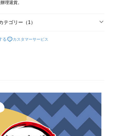
法辦理退貨。
(台湾)商業銀行
華泰商業銀行
業銀行
永豐商業銀行
業銀行
遠東国際商業銀行
業銀行
星展(台湾)商業銀行
業銀行
永豐商業銀行
t
際商業銀行
中国信託商業銀行
業銀行
星展(台湾)商業銀行
カテゴリー（1）
天クレジットカード会社
際商業銀行
中国信託商業銀行
y
｜國際動漫ＩＰ
鬼滅之刃 きめつのやいば
天クレジットカード会社
する
カスタマーサービス
代金後払い
TEE代金後払いについて
い方法でAFTEE代金後払いを選択すると、携帯電話認証ウィン
示されます。
で認証してお支払い手続を進めてください。
るときのお支払いは不要です。商品はご指定の住所に配送されま
が完了すると、携帯に支払い通知のSMSが届きます。アプリ会
、AFTEE アプリプッシュ通知が届きます。
け取り時のお支払いは不要です。商品を確かめてから、SMSま
付款
の通知に従って、4大コンビニ、またはATM/オンラインバンキ
$60、NT$1,500以上で送料無料
支払いください。
家取貨
限は最短で 14 日以内ですので、ご注意ください。AFTEE ア
ンロードして AFTEE 会員になるとお支払い期限を最長 45 日
$60、NT$1,500以上で送料無料
延長できます。