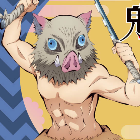
7-11取貨
お支払期限
配送毎にNT
もとに計算
期限を延
（例：予
付款後7-1
の有無に関
配送毎にNT
二、支払
宅配
1.初回 
き、限度
配送毎にNT
2.決済金額
3.現在、
付款後門
送料無料
三、利用規
プロテクシ
貨到付款
します。
文者の氏
配送毎にNT
これに限ら
されます。
國家/地區
AFTEE
明』をご
AFTEE
なります。
延滞納金
後見人の同