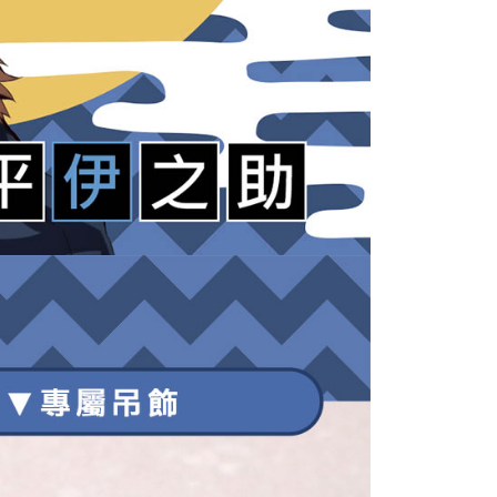
の処理、利用について疑問がある、または関連する法律の権利
たい場合は、ネットプロテクションズ
rotections.co.jp
にご連絡ください。上記に示した個人情報
購入注文書とあわせてAFTEEにご提供いただく、または
にあなたの個人情報の収集、処理、利用を許可することににご同
けない場合は、当サービスを選択しないでください。