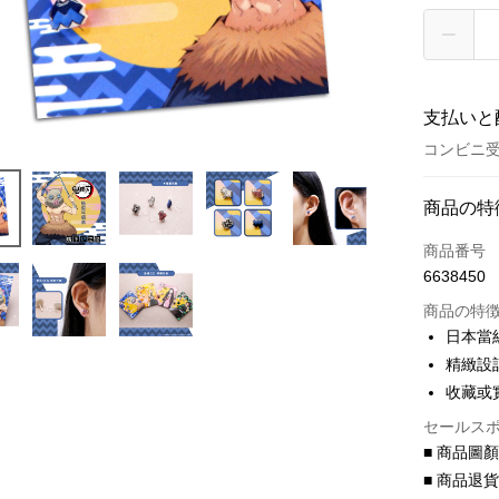
支払いと
コンビニ受
お支払い
商品の特
クレジット
商品番号
6638450
クレジッ
商品の特
3回払
日本當
6回払
合作金
精緻設
華南商
合作金
收藏或
コンビニ
上海商
華南商
セールス
国泰世
LINE Pay
上海商
■ 商品圖
台湾中
国泰世
HSBC
Apple Pay
■ 商品退
台湾中
聯邦商