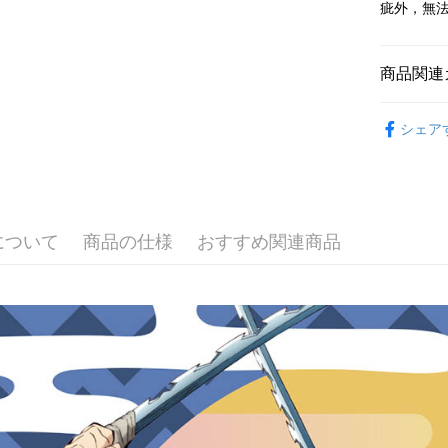
疵外，無
HSBC
JKOPAY
元大商
聯邦商
玉山商
元大商
Easy Walle
台新國
玉山商
商品関連
台湾楽
台新國
Google Pa
聯名授權
台湾楽
シェア
AFTEE
説明
一、 AF
ATM払い
1.お支払
ドウが表
代金引換
2.SMS
について
商品の仕様
おすすめ関連商品
3.注文す
す。
4.ご注文
配送方法
員の場合は
5.商品受
全家取貨
たはアプリ
配送毎にNT
ングでお
付款後全
代金納付期
プリをダウ
配送毎にNT
以内まで