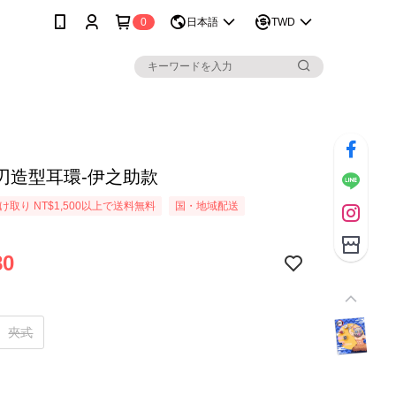
0
日本語
TWD
刃造型耳環-伊之助款
取り NT$1,500以上で送料無料
国・地域配送
80
夾式