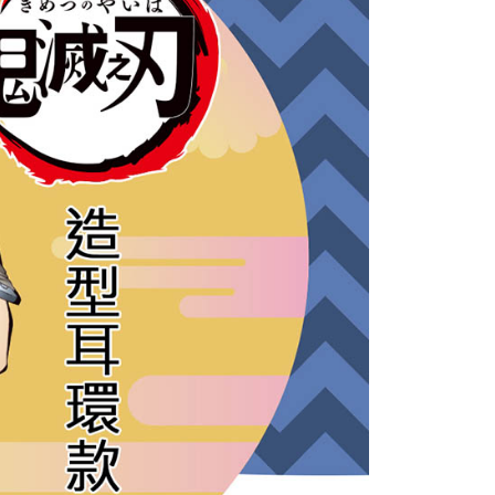
付款
は、ショップが請求した期日と、AFTEEで延長できる日数を
$60、NT$1,500以上で送料無料
されます。AFTEEで注文すると、商品を受け取るまで支払い
長できますが、商品を期限内に受け取れない場合があります
約商品や商品到着日が比較的遅い商品）。そのため、商品到着
1取貨
わらず、AFTEEで指定された期限内にお支払いください。
$60、NT$1,500以上で送料無料
い限度額
AFTEEを ご利用の際に、認証結果及び当社の審査の結果に基づ
額が設定されます。
$60、NT$1,500以上で送料無料
は最低NT$20です。
台湾の会員のみご利用いただけます。
市自取
約「AFTEE代金後払い」（以下当サービスという）はネット
ョンズ（以下 AFTEE という）が提供し、AFTEEが代金を徴収
当サービスご利用の際に提供しなければならない個人情報（注
名、電話番号、受取人の氏名、電話番号、受取人住所を含むが
$90
ない）は、AFTEEに渡され当サービスで必要な範囲内で利用
AFTEEの個人情報の収集、処理、利用について、詳細は
配送
送料を確認
公式ホームページの『個人情報の収集、処理及び利用に関する声
参照ください（
https://aftee.tw/privacypolicy/
）。
の初回ご利用の際に、審査を通過すれば、最高額がNT$10,000に
支払い期限を過ぎた場合、その金額に基づいて年利20%の遅
が加算されます。未成年の利用者は、事前に法定代理人または
意を得ればAFTEEをご利用いただけます。