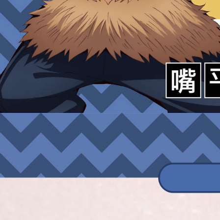
個人情報
を行使し
cs_tw@netp
を、必要な
AFTEE
意いただ