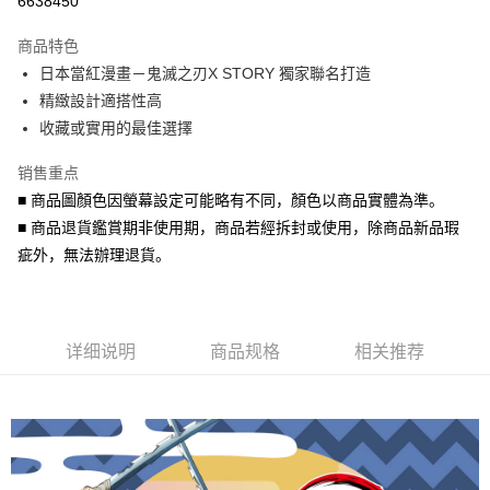
6638450
3期 0利率，每期
NT$160
21家银行
商品特色
6期 0利率，每期
NT$80
21家银行
合作金库商业银行
第一商业银行
日本當紅漫畫－鬼滅之刃X STORY 獨家聯名打造
华南商业银行
彰化商业银行
合作金库商业银行
第一商业银行
超商取货付款
精緻設計適搭性高
上海商业储蓄银行
台北富邦商业银行
华南商业银行
彰化商业银行
国泰世华商业银行
兆丰国际商业银行
收藏或實用的最佳選擇
LINE Pay
上海商业储蓄银行
台北富邦商业银行
台湾中小企业银行
台中商业银行
国泰世华商业银行
兆丰国际商业银行
销售重点
汇丰（台湾）商业银行
华泰商业银行
Apple Pay
台湾中小企业银行
台中商业银行
联邦商业银行
远东国际商业银行
■ 商品圖顏色因螢幕設定可能略有不同，顏色以商品實體為準。
汇丰（台湾）商业银行
华泰商业银行
街口支付
元大商业银行
永丰商业银行
■ 商品退貨鑑賞期非使用期，商品若經拆封或使用，除商品新品瑕
联邦商业银行
远东国际商业银行
玉山商业银行
星展（台湾）商业银行
元大商业银行
永丰商业银行
疵外，無法辦理退貨。
悠遊付
台新国际商业银行
中国信托商业银行
玉山商业银行
星展（台湾）商业银行
台湾乐天信用卡公司
台新国际商业银行
中国信托商业银行
Google Pay
台湾乐天信用卡公司
AFTEE先享后付
详细说明
商品规格
相关推荐
相关说明
一、關於 AFTEE先享後付
ATM付款
1. 於付款方式選擇AFTEE先享後付，將跳出AFTEE先享後付手機驗證視
窗。
货到付款
2. 進行簡訊驗證之後，即可完成結帳手續。
3. 訂單確認後不需事先繳費，商品會配送至您的指定地址。
4. 下訂完成後，您的手機會收到一封繳費通知簡訊，APP會員則會收到