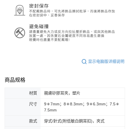
显示电脑版详细说明
商品规格
材質
親膚矽膠耳夾，塑片
尺寸
9＊7mm；8＊8.3mm；9＊6.3mm；7.5＊
7.5mm
款式
穿式/針式(附低敏白鋼耳扣)，夾式