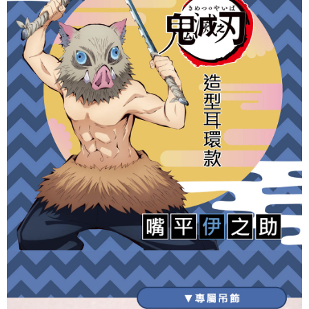
运送方式
AFTEE APP推播通知。
5. 收到商品當下無需繳費，確認無誤後，請再利用繳費通知簡訊或AFTEE
全家取貨付款
APP於四大便利商店‧ATM/網銀等方式進行付款。
每笔NT$60，满NT$1,500(含以上)免运费
請留意繳費期限為 14 天。唯有下載 AFTEE App 成為 AFTEE 會員者方能享
付款後全家取貨
有最長 45 天內付款之服務。
每笔NT$60，满NT$1,500(含以上)免运费
繳費期限，為商家向您請款的時間，再加上使用AFTEE可延長的天數所計算
出。使用AFTEE下訂可以延長您收到商品前的繳費天數，但無法保證一定能
7-11取貨付款
夠在期限內收到商品(例如:預購商品或預計到貨時間較長者)。因此無論收到
每笔NT$60，满NT$1,500(含以上)免运费
商品與否，仍需要請您在AFTEE規定的時間內完成繳費。
二、付款限制
付款後7-11取貨
1. 初次使用 AFTEE 時，將依認證結果及本公司審查結果，核予每個人不同
每笔NT$60，满NT$1,500(含以上)免运费
之上限額度
2. 結帳金額須大於NT$30
宅配
3. 目前僅支援台灣會員
每笔NT$60，满NT$1,500(含以上)免运费
三、聲明條款
「AFTEE先享後付」(下稱本服務)乃由恩沛科技股份有限公司(下稱 AFTEE )
付款後門市自取
所提供，並由 AFTEE 向您收取款項。因使用本服務所須提供之個人資料(包
免运费
含但不限於訂購人姓名、電話，收件人姓名、電話、收件地址)，將交付予
AFTEE 於本服務必要服務範圍內運用。關於 AFTEE 對於個人資料之蒐集、
貨到付款
處理、利用，詳參 AFTEE 官網之『個人資料蒐集、處理及利用告知聲明』