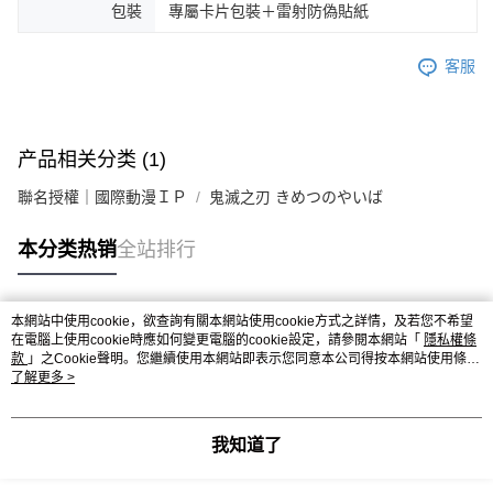
包裝
專屬卡片包裝＋雷射防偽貼紙
客服
产品相关分类 (1)
聯名授權｜國際動漫ＩＰ
鬼滅之刃 きめつのやいば
本分类热销
全站排行
本網站中使用cookie，欲查詢有關本網站使用cookie方式之詳情，及若您不希望
热门标签
在電腦上使用cookie時應如何變更電腦的cookie設定，請參閱本網站「
隱私權條
款
」之Cookie聲明。您繼續使用本網站即表示您同意本公司得按本網站使用條款
之Cookie聲明使用cookie。
了解更多 >
我知道了