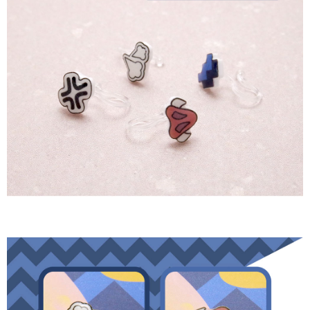
（
https://aftee.tw/privacypolicy/
）。
每笔NT$90
若款項超過繳費期限，將根據當次的金額加收年利率 16% 的逾期滯納金。
國家/地區配送
查看运费
未成年的使用者，請事先徵得法定代理人或監護人之同意方可使用
AFTEE。
若您對於個人資料之處理、利用有任何疑問，或欲行使相關法律權利，請聯
繫恩沛科技股份有限公司。若您不同意我們將上開所示之個人資料，連同必
要之購買訂單資訊提供予 AFTEE ，或讓 AFTEE 蒐集處理利用您的個人資
料，請勿選用本服務。