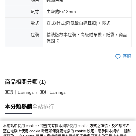
尺寸
主墜約5x13mm
款式
穿式/針式(附低敏白鋼耳扣)，夾式
包裝
精裝版故事包裝，高級絨布袋，紙袋，商品
保固卡
客服
商品相關分類 (1)
耳環｜Earrings
耳針 Earrings
本分類熱銷
全站排行
本網站中使用 cookie，欲查詢有關本網站使用 cookie 方式之詳情，及若您不希
熱門標籤
望在電腦上使用 cookie 時應如何變更電腦的 cookie 設定，請參閱本網站「
隱私