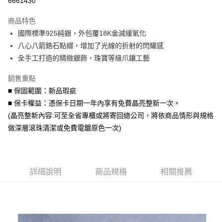
6661430
3 期 0 利率 每期
NT$266
21家銀行
商品特色
6 期 0 利率 每期
NT$133
21家銀行
合作金庫商業銀行
第一商業銀行
國際標準925純銀，外包覆18K金減緩氧化
華南商業銀行
彰化商業銀行
合作金庫商業銀行
第一商業銀行
超商取貨付款
八心八箭鋯石點綴，增加了光線的折射的閃耀感
上海商業儲蓄銀行
台北富邦商業銀行
華南商業銀行
彰化商業銀行
國泰世華商業銀行
兆豐國際商業銀行
全手工打造的精緻銀飾，珠寶等級爪鑲工藝
LINE Pay
上海商業儲蓄銀行
台北富邦商業銀行
臺灣中小企業銀行
台中商業銀行
國泰世華商業銀行
兆豐國際商業銀行
銷售重點
匯豐（台灣）商業銀行
華泰商業銀行
Apple Pay
臺灣中小企業銀行
台中商業銀行
聯邦商業銀行
遠東國際商業銀行
■ 保固範圍：新品瑕疵
匯豐（台灣）商業銀行
華泰商業銀行
街口支付
元大商業銀行
永豐商業銀行
■ 保卡權益：憑保卡日期一年內享有免費晶亮整新一次。
聯邦商業銀行
遠東國際商業銀行
玉山商業銀行
星展（台灣）商業銀行
元大商業銀行
永豐商業銀行
(晶亮整新內容:可至全省專櫃或將寄回總公司，將依商品情形與規格
悠遊付
台新國際商業銀行
中國信託商業銀行
玉山商業銀行
星展（台灣）商業銀行
做深層滾珠清潔或免費電鍍原色一次)
台灣樂天信用卡公司
台新國際商業銀行
中國信託商業銀行
Google Pay
台灣樂天信用卡公司
AFTEE先享後付
相關說明
詳細說明
商品規格
相關推薦
【關於「AFTEE先享後付」】
ATM付款
AFTEE先享後付是「在收到商品之後才付款」的支付方式。 讓您購物簡單
便利好安心！
貨到付款
１．簡單：不需註冊會員、不需綁卡、不需儲值。
２．便利：只要手機號碼，簡訊認證，即可結帳。
３．安心：先確認商品／服務後，再付款。