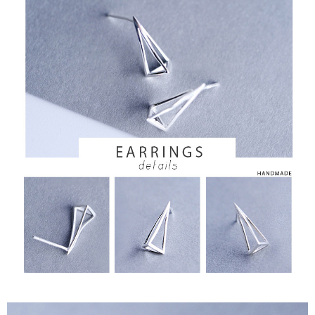
運送方式
【「AFTEE先享後付」結帳流程】
全家取貨付款
１．於結帳方式選擇「AFTEE先享後付」後，將跳轉至「AFTEE先享後付」
每筆NT$60，滿NT$1,500(含以上)免運費
結帳頁面，進行簡訊認證並確認金額後，即可完成結帳。
２．訂單成立數日內，您將收到繳費通知簡訊。
付款後全家取貨
３．收到繳費通知簡訊後14天內，點擊此簡訊中的連結，可透過四大超商／
ATM／網路銀行／等多元方式進行付款，方視為交易完成。
每筆NT$60，滿NT$1,500(含以上)免運費
※ 請注意：結帳手續完成當下不需立刻繳費，但若您需要取消訂單，請聯絡
購買商品的店家。未經商家同意取消之訂單仍視為有效，需透過AFTEE先享
7-11取貨付款
後付繳納相關費用。
每筆NT$60，滿NT$1,500(含以上)免運費
※ 交易是否成功請以「AFTEE先享後付 」之結帳頁面顯示為準，若有關於
是否繳費成功／繳費後需取消欲退款等相關疑問，請聯繫「AFTEE先享後付
客戶支援中心」
https://netprotections.freshdesk.com/support/home
付款後7-11取貨
每筆NT$60，滿NT$1,500(含以上)免運費
【注意事項】
１．透過由恩沛科技股份有限公司提供之「AFTEE先享後付」服務完成之交
宅配
易，需依本服務之必要範圍內提供個人資料，並將交易相關給付款項請求債
權轉讓予恩沛科技股份有限公司。
每筆NT$60，滿NT$1,500(含以上)免運費
２．關於個人資料處理事宜，請瀏覽以下網址：
https://aftee.tw/terms/#terms3
付款後門市自取
３．未成年的使用者請事先徵得法定代理人或監護人之同意方可使用
免運費
「AFTEE先享後付」，若未經同意申辦者引起之損失，本公司不負相關責
任。
貨到付款
４．使用「AFTEE先享後付」時，將依據個別帳號之用戶狀況，依本公司即