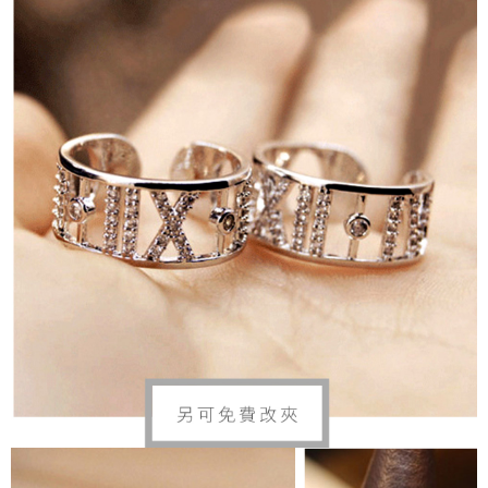
Sila hubungi NP Taiwan Inc. di
cs_tw@netprotections.co.jp
jika anda
mempunyai sebarang kebimbangan mengenai pemprosesan dan
penggunaan pada data peribadi. Jika anda tidak bersetuju dengan data
peribadi yang disenaraikan seperti di atas akan dikumpul dan digunakan
oleh AFTEE, sila jangan gunakan perkhidmatan ini.