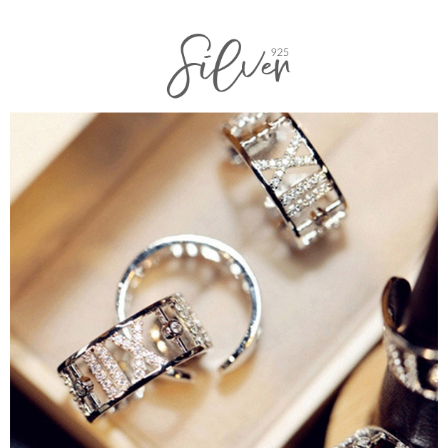
Pemindahan ATM
1. Dengan memilih AFTEE sebagai kaedah pembayaran, mesej
Taishin
pengesahan AFTEE akan muncul.
Syarikat Kad Kredit
Tunai semasa Penghantaran
2. Anda boleh meneruskan pembayaran selepas pengesahan SMS.
Rakuten Taiwan
3. Tiada bayaran diperlukan apabila pesanan disahkan. Produk akan
dihantar ke alamat yang ditetapkan.
Pilihan Penghantaran
4. Setelah pesanan disahkan, anda akan menerima SMS pembayaran
manakala ahli aplikasi akan menerima pemberitahuan tolak aplikasi
全家取貨付款
AFTEE.
NT$60/pesanan | Penghantaran percuma untuk pesanan
5. Tiada bayaran diperlukan apabila anda menerima produk. Sila buat
pembayaran di empat kedai serbaneka utama, ATM atau perbankan
NT$1,500 atau lebih
dalam talian dengan SMS pembayaran atau pemberitahuan tolak aplikasi
AFTEE.
付款後全家取貨
NT$60/pesanan | Penghantaran percuma untuk pesanan
Sila ambil perhatian bahawa tempoh pembayaran adalah 14 hari. Walau
NT$1,500 atau lebih
bagaimanapun, bagi mereka yang telah memuat turun Aplikasi AFTEE
dan mendaftar sebagai ahli AFTEE boleh menikmati tempoh pembayaran
sehingga 45 hari.
7-11取貨付款
NT$60/pesanan | Penghantaran percuma untuk pesanan
Tempoh pembayaran dikira dari masa kedai meminta pembayaran anda,
NT$1,500 atau lebih
ditambah dengan bilangan hari yang boleh dilanjutkan oleh AFTEE. Anda
boleh melanjutkan tempoh pembayaran anda sebelum anda menerima
付款後7-11取貨
pesanan. Walau bagaimanapun, tiada jaminan bahawa anda boleh
menerima pesanan anda semasa tempoh pembayaran (cth.: produk
NT$60/pesanan | Penghantaran percuma untuk pesanan
prapesanan atau produk yang mungkin mengambil masa yang lebih
NT$1,500 atau lebih
lama untuk dihantar). Oleh itu, anda dikehendaki membuat pembayaran