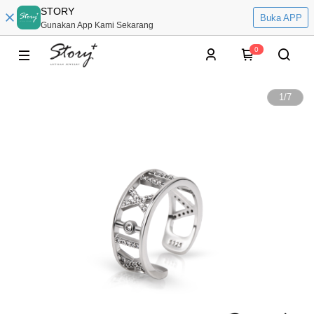
STORY
Buka APP
Gunakan App Kami Sekarang
0
1
/
7