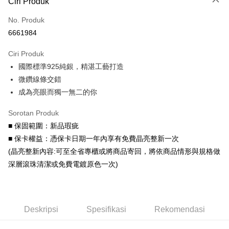
Ciri Produk
Kad Kredit (Bayaran Penuh)
No. Produk
Ansuran Kad Kredit
6661984
3 ansuran pada kadar faedah 0,
NT$666
setiap ansuran
Ciri Produk
21 Bank
6 ansuran pada kadar faedah 0,
NT$333
setiap
Taiwan Cooperative Bank
Bank Komersial Pertama
國際標準925純銀，精湛工藝打造
Hua Nan Commercial
Chang Hwa Commercial
ansuran
21 Bank
Bank
Bank
微鑽線條交錯
Taiwan Cooperative Bank
Bank Komersial Pertama
Pengambilan di Kedai Serbaneka
The Shanghai
Bank Komersial Taipei
成為亮眼而獨一無二的你
Hua Nan Commercial Bank
Chang Hwa Commercial Bank
Commercial & Savings
Fubon
LINE Pay
The Shanghai Commercial &
Bank Komersial Taipei Fubon
Bank
Sorotan Produk
Savings Bank
Bank Cathay United
Mega International
Apple Pay
■ 保固範圍：新品瑕疵
Bank Cathay United
Mega International Commercial
Commercial Bank
■ 保卡權益：憑保卡日期一年內享有免費晶亮整新一次
Bank
Taiwan Business Bank
Taichung Commercial
JKOPAY
Taiwan Business Bank
Taichung Commercial Bank
(晶亮整新內容:可至全省專櫃或將商品寄回，將依商品情形與規格做
Bank
HSBC Bank (Taiwan) Limited
Hwatai Bank
Easy Wallet
深層滾珠清潔或免費電鍍原色一次)
HSBC Bank (Taiwan)
Hwatai Bank
Union Bank of Taiwan
Far Eastern International Bank
Limited
Yuanta Commercial Bank
Bank SinoPac
Google Pay
Union Bank of Taiwan
Far Eastern International
Bank Komersial E.SUN
DBS Bank
Bank
AFTEE
Bank Antarabangsa Taishin
Bank CTBC
Yuanta Commercial Bank
Bank SinoPac
Deskripsi
Spesifikasi
Rekomendasi
Deskripsi
Syarikat Kad Kredit Rakuten
Bank Komersial E.SUN
DBS Bank
Taiwan
Pertama, Mengenai Perkhidmatan AFTEE Beli Sekarang Bayar Kemudian
Bank Antarabangsa
Bank CTBC