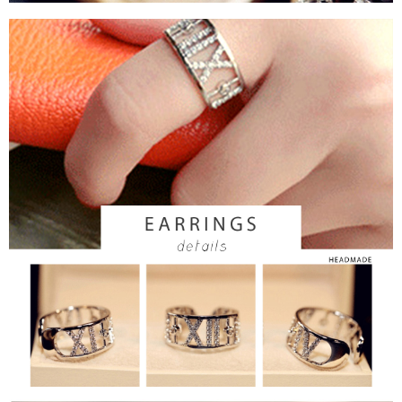
kepada AFTEE dalam tempoh sama ada anda menerima pesanan.
宅配
Kedua, Sekatan Pembayaran
NT$60/pesanan | Penghantaran percuma untuk pesanan
1. Jumlah yang diperakui untuk pengguna kali pertama boleh sehingga
NT$1,500 atau lebih
NT$10,000. Amaun diperakui sebenar yang diluluskan akan berdasarkan
keputusan pensijilan dan semakan oleh AFTEE.
付款後門市自取
2. Amaun perbelanjaan minimum mestilah lebih besar daripada NT$20.
3. Pada masa ini hanya tersedia untuk ahli Taiwan.
Penghantaran percuma
Ketiga, Syarat Perkhidmatan
貨到付款
Perkhidmatan AFTEE Beli Sekarang Bayar Kemudian disediakan oleh NP
NT$90/pesanan
Taiwan, Inc. dan AFTEE akan membuat bil kepada pengguna. AFTEE
akan menggunakan data peribadi yang dikumpul (termasuk nama
國家/地區配送
pembeli, no. telefon, nama penerima, no. telefon, alamat penerima) untuk
Kadar Penghantaran
penggunaan perkhidmatan. Sila rujuk kepada "Penyata Pengumpulan
Data Peribadi, Pemprosesan, Penggunaan"
(https://aftee.tw/privacypolicy/
) untuk maklumat lanjut.
Jumlah yang diperakui untuk pengguna kali pertama yang lulus
kelulusan boleh sehingga NT$10,000. Jika pengguna tidak membuat
pembayaran dalam tempoh tersebut, yuran pembayaran lewat sebanyak
20% setahun akan dikenakan. Pengguna bawah umur dikehendaki
mendapatkan kebenaran daripada ibu bapa atau penjaga yang sah
untuk menggunakan AFTEE.