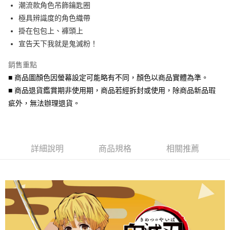
潮流款角色吊飾鑰匙圈
華南商業銀行
彰化商業銀行
合作金庫商業銀行
第一商業銀行
超商取貨付款
極具辨識度的角色織帶
上海商業儲蓄銀行
台北富邦商業銀行
華南商業銀行
彰化商業銀行
國泰世華商業銀行
兆豐國際商業銀行
掛在包包上、褲頭上
LINE Pay
上海商業儲蓄銀行
台北富邦商業銀行
臺灣中小企業銀行
台中商業銀行
宣告天下我就是鬼滅粉！
國泰世華商業銀行
兆豐國際商業銀行
匯豐（台灣）商業銀行
華泰商業銀行
Apple Pay
臺灣中小企業銀行
台中商業銀行
聯邦商業銀行
遠東國際商業銀行
銷售重點
匯豐（台灣）商業銀行
華泰商業銀行
街口支付
元大商業銀行
永豐商業銀行
■ 商品圖顏色因螢幕設定可能略有不同，顏色以商品實體為準。
聯邦商業銀行
遠東國際商業銀行
玉山商業銀行
星展（台灣）商業銀行
元大商業銀行
永豐商業銀行
■ 商品退貨鑑賞期非使用期，商品若經拆封或使用，除商品新品瑕
悠遊付
台新國際商業銀行
中國信託商業銀行
玉山商業銀行
星展（台灣）商業銀行
疵外，無法辦理退貨。
台灣樂天信用卡公司
台新國際商業銀行
中國信託商業銀行
Google Pay
台灣樂天信用卡公司
AFTEE先享後付
相關說明
詳細說明
商品規格
相關推薦
【關於「AFTEE先享後付」】
ATM付款
AFTEE先享後付是「在收到商品之後才付款」的支付方式。 讓您購物簡單
便利好安心！
貨到付款
１．簡單：不需註冊會員、不需綁卡、不需儲值。
２．便利：只要手機號碼，簡訊認證，即可結帳。
３．安心：先確認商品／服務後，再付款。
運送方式
【「AFTEE先享後付」結帳流程】
全家取貨付款
１．於結帳方式選擇「AFTEE先享後付」後，將跳轉至「AFTEE先享後付」