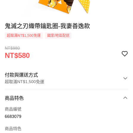
鬼滅之刃織帶鑰匙圈-我妻善逸款
超取滿NT$1,500免運
國家/地區配送
NT$980
NT$580
付款與運送方式
超取滿NT$1,500免運
付款方式
商品特色
信用卡一次付款
商品編號
信用卡分期付款
6683079
3 期 0 利率 每期
NT$193
21家銀行
商品特色
6 期 0 利率 每期
NT$96
21家銀行
合作金庫商業銀行
第一商業銀行