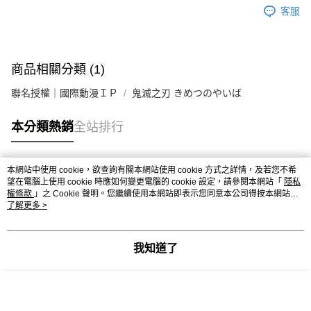
客服
商品相關分類 (1)
聯名授權｜國際動漫ＩＰ
鬼滅之刃 きめつのやいば
本分類熱銷
全站排行
本網站中使用 cookie，欲查詢有關本網站使用 cookie 方式之詳情，及若您不希
熱門標籤
望在電腦上使用 cookie 時應如何變更電腦的 cookie 設定，請參閱本網站「
隱私
權條款
」之 Cookie 聲明。您繼續使用本網站即表示您同意本公司得按本網站使
用條款之 Cookie 聲明使用 cookie。
了解更多 >
我知道了