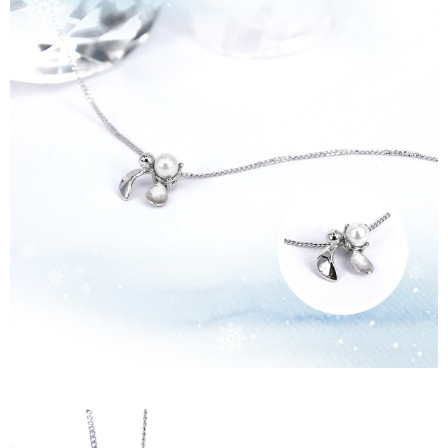
配送毎にNT$90
の氏名、電話番号、受取人の氏名、電話番号、受取人住所を含むがこれに
限らない）は、AFTEEに渡され当サービスで必要な範囲内で利用されま
國家/地區配送
送料を確認
す。AFTEEの個人情報の収集、処理、利用について、詳細はAFTEE公式ホ
ームページの『個人情報の収集、処理及び利用に関する声明』をご参照く
ださい（
https://aftee.tw/privacypolicy/
）。
AFTEEの初回ご利用の際に、審査を通過すれば、最高額がNT$10,000にな
ります。支払い期限を過ぎた場合、その金額に基づいて年利20%の遅延滞
納金が加算されます。未成年の利用者は、事前に法定代理人または後見人
の同意を得ればAFTEEをご利用いただけます。
個人情報の処理、利用について疑問がある、または関連する法律の権利を
行使したい場合は、ネットプロテクションズ
cs_tw@netprotections.co.jp
にご連絡ください。上記に示した個人情報を、必要な購入注文書とあわせ
てAFTEEにご提供いただく、またはAFTEEにあなたの個人情報の収集、処
理、利用を許可することににご同意いただけない場合は、当サービスを選
択しないでください。