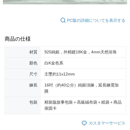
PC版の詳細についてを表示する
商品の仕様
材質
925純銀，外精鍍18K金，4mm天然珍珠
顏色
白K金色系
尺寸
主墜約11x12mm
鍊長
16吋（約40公分）純銀項鍊，延長鍊需加
購
包裝
精裝版故事包裝＋高級絨布袋＋紙袋＋商品
保固卡
カスタマーサービス