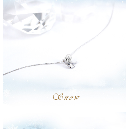
配送方法
4.ご注文が完了すると、携帯に支払い通知のSMSが届きます。アプリ会員
の場合は、AFTEE アプリプッシュ通知が届きます。
全家取貨付款
5.商品受け取り時のお支払いは不要です。商品を確かめてから、SMSまた
配送毎にNT$60、NT$1,500以上で送料無料
はアプリの通知に従って、4大コンビニ、またはATM/オンラインバンキン
グでお支払いください。
付款後全家取貨
代金納付期限は最短で 14 日以内ですので、ご注意ください。AFTEE アプ
配送毎にNT$60、NT$1,500以上で送料無料
リをダウンロードして AFTEE 会員になるとお支払い期限を最長 45 日以内
まで延長できます。
7-11取貨付款
配送毎にNT$60、NT$1,500以上で送料無料
お支払期限は、ショップが請求した期日と、AFTEEで延長できる日数をも
とに計算されます。AFTEEで注文すると、商品を受け取るまで支払い期限
付款後7-11取貨
を延長できますが、商品を期限内に受け取れない場合があります（例：予
約商品や商品到着日が比較的遅い商品）。そのため、商品到着の有無に関
配送毎にNT$60、NT$1,500以上で送料無料
わらず、AFTEEで指定された期限内にお支払いください。
宅配
二、支払い限度額
配送毎にNT$60、NT$1,500以上で送料無料
1.初回 AFTEEを ご利用の際に、認証結果及び当社の審査の結果に基づ
き、限度額が設定されます。
2.決済金額は最低NT$20です。
付款後門市自取
3.現在、台湾の会員のみご利用いただけます。
送料無料
三、利用規約「AFTEE代金後払い」（以下当サービスという）はネットプ
貨到付款
ロテクションズ（以下 AFTEE という）が提供し、AFTEEが代金を徴収し
ます。当サービスご利用の際に提供しなければならない個人情報（注文者