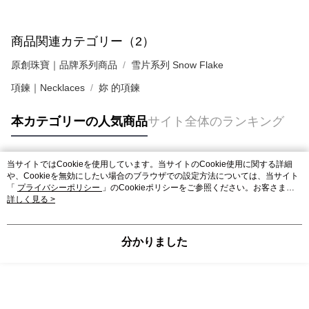
商品関連カテゴリー（2）
原創珠寶｜品牌系列商品
雪片系列 Snow Flake
項鍊｜Necklaces
妳 的項鍊
本カテゴリーの人気商品
サイト全体のランキング
当サイトではCookieを使用しています。当サイトのCookie使用に関する詳細
人気タグ
や、Cookieを無効にしたい場合のブラウザでの設定方法については、当サイト
「
プライバシーポリシー
」のCookieポリシーをご参照ください。お客さま
が、当サイトを引き続き使用される場合、当社がサイト利用規約のCookieポリ
詳しく見る >
シーに基づいてCookieを使用することに同意したものとみなします。
分かりました