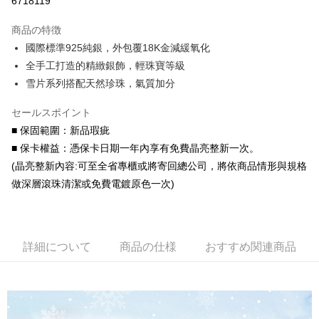
6718119
3回払い、金利0、毎回
NT$626
21行の銀行
商品の特徴
6回払い、金利0、毎回
NT$313
21行の銀行
合作金庫商業銀行
第一商業銀行
國際標準925純銀，外包覆18K金減緩氧化
華南商業銀行
彰化商業銀行
合作金庫商業銀行
第一商業銀行
コンビニ店頭代金引換
全手工打造的精緻銀飾，輕珠寶等級
上海商業儲蓄銀行
台北富邦商業銀行
華南商業銀行
彰化商業銀行
国泰世華商業銀行
兆豐國際商業銀行
雪片系列搭配天然珍珠，氣質加分
LINE Pay
上海商業儲蓄銀行
台北富邦商業銀行
台湾中小企業銀行
台中商業銀行
国泰世華商業銀行
兆豐國際商業銀行
HSBC(台湾)商業銀行
華泰商業銀行
セールスポイント
Apple Pay
台湾中小企業銀行
台中商業銀行
聯邦商業銀行
遠東国際商業銀行
■ 保固範圍：新品瑕疵
HSBC(台湾)商業銀行
華泰商業銀行
JKOPAY
元大商業銀行
永豐商業銀行
聯邦商業銀行
遠東国際商業銀行
■ 保卡權益：憑保卡日期一年內享有免費晶亮整新一次。
玉山商業銀行
星展(台湾)商業銀行
元大商業銀行
永豐商業銀行
Easy Wallet
(晶亮整新內容:可至全省專櫃或將寄回總公司，將依商品情形與規格
台新國際商業銀行
中国信託商業銀行
玉山商業銀行
星展(台湾)商業銀行
做深層滾珠清潔或免費電鍍原色一次)
台湾楽天クレジットカード会社
台新國際商業銀行
中国信託商業銀行
Google Pay
台湾楽天クレジットカード会社
AFTEE代金後払い
説明
詳細について
商品の仕様
おすすめ関連商品
一、 AFTEE代金後払いについて
ATM払い
1.お支払い方法でAFTEE代金後払いを選択すると、携帯電話認証ウィンド
ウが表示されます。
代金引換
2.SMSで認証してお支払い手続を進めてください。
3.注文するときのお支払いは不要です。商品はご指定の住所に配送されま
す。