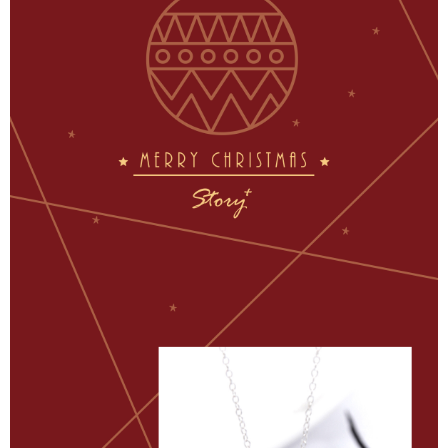
運送方式
【「AFTEE先享後付」結帳流程】
全家取貨付款
１．於結帳方式選擇「AFTEE先享後付」後，將跳轉至「AFTEE先享後付」
每筆NT$60，滿NT$1,500(含以上)免運費
結帳頁面，進行簡訊認證並確認金額後，即可完成結帳。
２．訂單成立數日內，您將收到繳費通知簡訊。
付款後全家取貨
３．收到繳費通知簡訊後14天內，點擊此簡訊中的連結，可透過四大超商／
ATM／網路銀行／等多元方式進行付款，方視為交易完成。
每筆NT$60，滿NT$1,500(含以上)免運費
※ 請注意：結帳手續完成當下不需立刻繳費，但若您需要取消訂單，請聯絡
購買商品的店家。未經商家同意取消之訂單仍視為有效，需透過AFTEE先享
7-11取貨付款
後付繳納相關費用。
每筆NT$60，滿NT$1,500(含以上)免運費
※ 交易是否成功請以「AFTEE先享後付 」之結帳頁面顯示為準，若有關於
是否繳費成功／繳費後需取消欲退款等相關疑問，請聯繫「AFTEE先享後付
客戶支援中心」
https://netprotections.freshdesk.com/support/home
付款後7-11取貨
每筆NT$60，滿NT$1,500(含以上)免運費
【注意事項】
１．透過由恩沛科技股份有限公司提供之「AFTEE先享後付」服務完成之交
宅配
易，需依本服務之必要範圍內提供個人資料，並將交易相關給付款項請求債
權轉讓予恩沛科技股份有限公司。
每筆NT$60，滿NT$1,500(含以上)免運費
２．關於個人資料處理事宜，請瀏覽以下網址：
https://aftee.tw/terms/#terms3
付款後門市自取
３．未成年的使用者請事先徵得法定代理人或監護人之同意方可使用
免運費
「AFTEE先享後付」，若未經同意申辦者引起之損失，本公司不負相關責
任。
貨到付款
４．使用「AFTEE先享後付」時，將依據個別帳號之用戶狀況，依本公司即