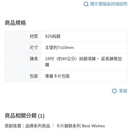
顯示電腦版詳細說明
商品規格
材質
925純銀
尺寸
主墜約7x10mm
鍊長
16吋（約40公分）純銀項鍊， 延長鍊需加
購
包裝
專屬卡片包裝
客服
商品相關分類 (1)
原創珠寶｜品牌系列商品
卡片銀飾系列 Best Wishes