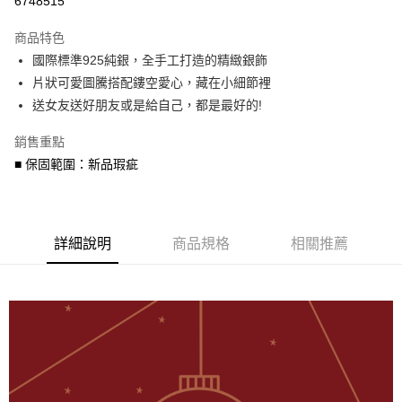
6748515
3 期 0 利率 每期
NT$426
21家銀行
商品特色
6 期 0 利率 每期
NT$213
21家銀行
合作金庫商業銀行
第一商業銀行
國際標準925純銀，全手工打造的精緻銀飾
華南商業銀行
彰化商業銀行
合作金庫商業銀行
第一商業銀行
超商取貨付款
片狀可愛圖騰搭配鏤空愛心，藏在小細節裡
上海商業儲蓄銀行
台北富邦商業銀行
華南商業銀行
彰化商業銀行
國泰世華商業銀行
兆豐國際商業銀行
送女友送好朋友或是給自己，都是最好的!
LINE Pay
上海商業儲蓄銀行
台北富邦商業銀行
臺灣中小企業銀行
台中商業銀行
國泰世華商業銀行
兆豐國際商業銀行
銷售重點
匯豐（台灣）商業銀行
華泰商業銀行
Apple Pay
臺灣中小企業銀行
台中商業銀行
聯邦商業銀行
遠東國際商業銀行
■ 保固範圍：新品瑕疵
匯豐（台灣）商業銀行
華泰商業銀行
街口支付
元大商業銀行
永豐商業銀行
聯邦商業銀行
遠東國際商業銀行
玉山商業銀行
星展（台灣）商業銀行
元大商業銀行
永豐商業銀行
悠遊付
台新國際商業銀行
中國信託商業銀行
玉山商業銀行
星展（台灣）商業銀行
台灣樂天信用卡公司
台新國際商業銀行
詳細說明
商品規格
中國信託商業銀行
相關推薦
Google Pay
台灣樂天信用卡公司
AFTEE先享後付
相關說明
【關於「AFTEE先享後付」】
ATM付款
AFTEE先享後付是「在收到商品之後才付款」的支付方式。 讓您購物簡單
便利好安心！
貨到付款
１．簡單：不需註冊會員、不需綁卡、不需儲值。
２．便利：只要手機號碼，簡訊認證，即可結帳。
３．安心：先確認商品／服務後，再付款。