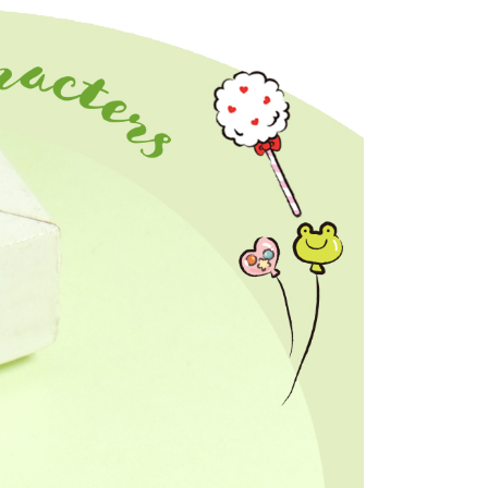
0，滿NT$1,500(含以上)免運費
成立數日內，您將收到繳費通知簡訊。
費通知簡訊後14天內，點擊此簡訊中的連結，可透過四大超商
網路銀行／等多元方式進行付款，方視為交易完成。
家取貨
：結帳手續完成當下不需立刻繳費，但若您需要取消訂單，請聯
0，滿NT$1,500(含以上)免運費
的店家。未經商家同意取消之訂單仍視為有效，需透過AFTEE
繳納相關費用。
付款
否成功請以「AFTEE先享後付 」之結帳頁面顯示為準，若有關於
功／繳費後需取消欲退款等相關疑問，請聯繫「AFTEE先享後
0，滿NT$1,500(含以上)免運費
援中心」
https://netprotections.freshdesk.com/support/home
1取貨
項】
0，滿NT$1,500(含以上)免運費
恩沛科技股份有限公司提供之「AFTEE先享後付」服務完成之
依本服務之必要範圍內提供個人資料，並將交易相關給付款項請
讓予恩沛科技股份有限公司。
個人資料處理事宜，請瀏覽以下網址：
0，滿NT$1,500(含以上)免運費
ee.tw/terms/#terms3
年的使用者請事先徵得法定代理人或監護人之同意方可使用
市自取
E先享後付」，若未經同意申辦者引起之損失，本公司不負相關責
AFTEE先享後付」時，將依據個別帳號之用戶狀況，依本公司
核予不同之上限額度；若仍有額度不足之情形，本公司將視審查
用戶進行身份認證。
0
一人註冊多個帳號或使用他人資訊註冊。若發現惡意使用之情
科技股份有限公司將有權停止該用戶之使用額度並採取法律行
配送
查看運費