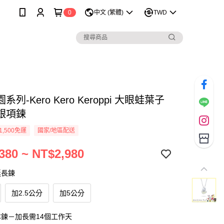
0
中文 (繁體)
TWD
列-Kero Kero Keroppi 大眼蛙葉子
銀項鍊
1,500免運
國家/地區配送
380 ~ NT$2,980
延長鍊
加2.5公分
加5公分
鍊－加長需14個工作天