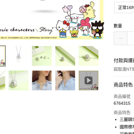
正常16
數量
付款與運
超取滿NT$
付款方式
商品特色
信用卡一
商品編號
6764315
信用卡分
商品特色
3 期 
三麗鷗S
6 期 
合作金
國際標
華南商