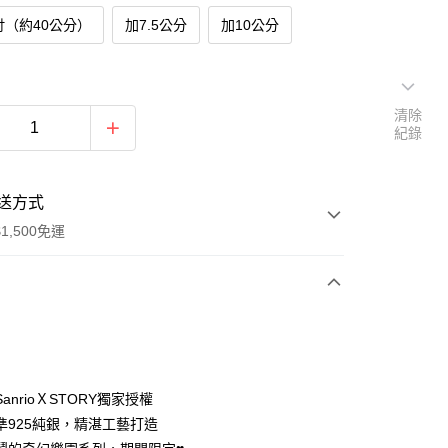
吋（約40公分）
加7.5公分
加10公分
清除
紀錄
送方式
1,500免運
次付款
期付款
0 利率 每期
NT$793
21家銀行
anrioＸSTORY獨家授權
0 利率 每期
NT$396
21家銀行
庫商業銀行
第一商業銀行
準925純銀，精湛工藝打造
業銀行
彰化商業銀行