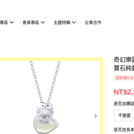
專區
會員專區
主題特輯
企業合作
奇幻樂園系
寶石純
超取滿NT$
NT$2,
是否加購
不需要
是否加長本