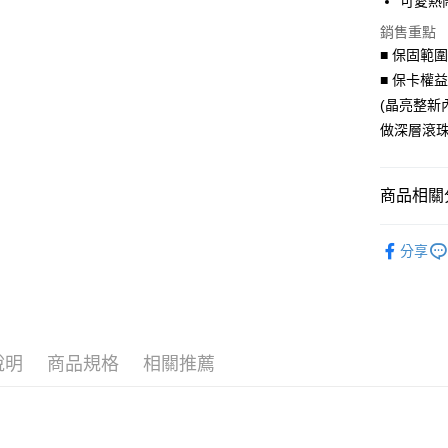
可愛熱
合作金
超商取貨
上海商
華南商
銷售重點
國泰世
LINE Pay
上海商
■ 保固範
臺灣中
國泰世
匯豐（
■ 保卡權
Apple Pay
臺灣中
聯邦商
(晶亮整新
匯豐（
街口支付
元大商
聯邦商
做深層滾珠
玉山商
元大商
悠遊付
台新國
玉山商
台灣樂
台新國
Google Pa
商品相關分
台灣樂
AFTEE先
聯名授權
分享
相關說明
聯名授權
【關於「A
ATM付款
AFTEE
聯名授權
便利好安
貨到付款
１．簡單
２．便利
說明
商品規格
相關推薦
３．安心
運送方式
【「AFT
１．於結帳
全家取貨
付」結帳