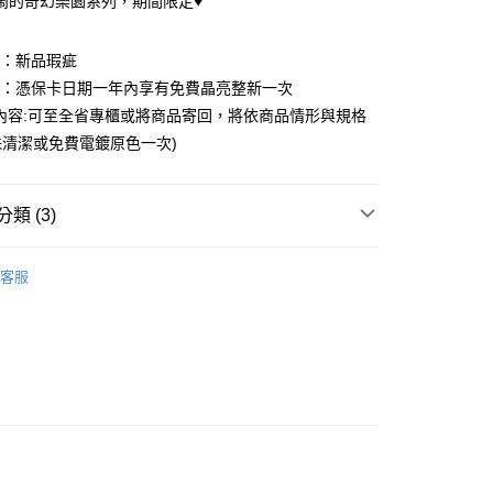
鬧的奇幻樂園系列，期間限定♥️
庫商業銀行
第一商業銀行
付款
業儲蓄銀行
台北富邦商業銀行
業銀行
彰化商業銀行
華商業銀行
兆豐國際商業銀行
業儲蓄銀行
台北富邦商業銀行
圍：新品瑕疵
小企業銀行
台中商業銀行
華商業銀行
兆豐國際商業銀行
台灣）商業銀行
華泰商業銀行
益：憑保卡日期一年內享有免費晶亮整新一次
小企業銀行
台中商業銀行
業銀行
遠東國際商業銀行
內容:可至全省專櫃或將商品寄回，將依商品情形與規格
台灣）商業銀行
華泰商業銀行
業銀行
永豐商業銀行
業銀行
遠東國際商業銀行
清潔或免費電鍍原色一次)
業銀行
星展（台灣）商業銀行
業銀行
永豐商業銀行
際商業銀行
中國信託商業銀行
業銀行
星展（台灣）商業銀行
天信用卡公司
際商業銀行
中國信託商業銀行
y
類 (3)
天信用卡公司
享後付
｜三麗鷗家族
三麗鷗期間限定 Sanrio
客服
｜三麗鷗家族
全館三麗鷗
FTEE先享後付」】
先享後付是「在收到商品之後才付款」的支付方式。 讓您購物簡單
｜三麗鷗家族
大眼蛙 Kero Kero Keroppi
心！
：不需註冊會員、不需綁卡、不需儲值。
：只要手機號碼，簡訊認證，即可結帳。
：先確認商品／服務後，再付款。
EE先享後付」結帳流程】
方式選擇「AFTEE先享後付」後，將跳轉至「AFTEE先享後
付款
頁面，進行簡訊認證並確認金額後，即可完成結帳。