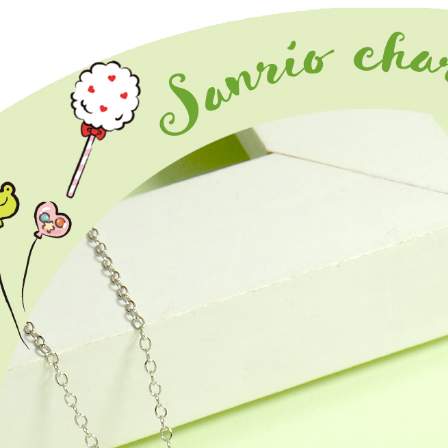
每筆NT$6
２．訂單
３．收到繳
／ATM／
付款後全
※ 請注意
每筆NT$6
絡購買商品
先享後付
7-11取貨
※ 交易是
是否繳費成
每筆NT$6
付客戶支
付款後7-1
【注意事
每筆NT$6
１．透過由
交易，需
宅配
求債權轉
２．關於
每筆NT$6
https://aft
３．未成
付款後門
「AFTE
免運費
任。
４．使用「
貨到付款
即時審查
結果請求
每筆NT$9
５．嚴禁
形，恩沛
國家/地區
動。