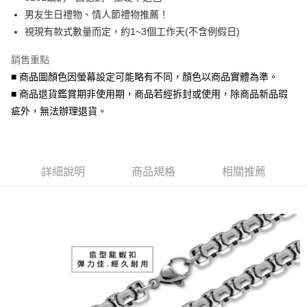
華南商業銀行
彰化商業銀行
合作金庫商業銀行
第一商業銀行
超商取貨付款
男友生日禮物、情人節禮物推薦！
上海商業儲蓄銀行
台北富邦商業銀行
華南商業銀行
彰化商業銀行
國泰世華商業銀行
兆豐國際商業銀行
視現有款式數量而定，約1~3個工作天(不含例假日)
LINE Pay
上海商業儲蓄銀行
台北富邦商業銀行
臺灣中小企業銀行
台中商業銀行
國泰世華商業銀行
兆豐國際商業銀行
銷售重點
匯豐（台灣）商業銀行
華泰商業銀行
Apple Pay
臺灣中小企業銀行
台中商業銀行
聯邦商業銀行
遠東國際商業銀行
■ 商品圖顏色因螢幕設定可能略有不同，顏色以商品實體為準。
匯豐（台灣）商業銀行
華泰商業銀行
街口支付
元大商業銀行
永豐商業銀行
■ 商品退貨鑑賞期非使用期，商品若經拆封或使用，除商品新品瑕
聯邦商業銀行
遠東國際商業銀行
玉山商業銀行
星展（台灣）商業銀行
元大商業銀行
永豐商業銀行
疵外，無法辦理退貨。
悠遊付
台新國際商業銀行
中國信託商業銀行
玉山商業銀行
星展（台灣）商業銀行
台灣樂天信用卡公司
台新國際商業銀行
中國信託商業銀行
Google Pay
台灣樂天信用卡公司
AFTEE先享後付
詳細說明
商品規格
相關推薦
相關說明
【關於「AFTEE先享後付」】
ATM付款
AFTEE先享後付是「在收到商品之後才付款」的支付方式。 讓您購物簡單
便利好安心！
貨到付款
１．簡單：不需註冊會員、不需綁卡、不需儲值。
２．便利：只要手機號碼，簡訊認證，即可結帳。
３．安心：先確認商品／服務後，再付款。
運送方式
【「AFTEE先享後付」結帳流程】
全家取貨付款
１．於結帳方式選擇「AFTEE先享後付」後，將跳轉至「AFTEE先享後付」
每筆NT$60，滿NT$1,500(含以上)免運費
結帳頁面，進行簡訊認證並確認金額後，即可完成結帳。