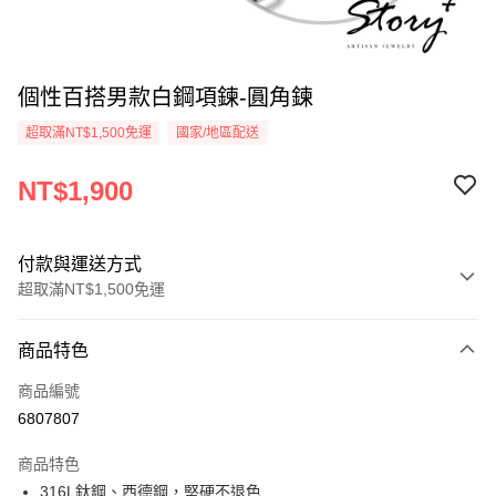
個性百搭男款白鋼項鍊-圓角鍊
超取滿NT$1,500免運
國家/地區配送
NT$1,900
付款與運送方式
超取滿NT$1,500免運
付款方式
商品特色
信用卡一次付款
商品編號
信用卡分期付款
6807807
3 期 0 利率 每期
NT$633
21家銀行
商品特色
6 期 0 利率 每期
NT$316
21家銀行
合作金庫商業銀行
第一商業銀行
316L鈦鋼、西德鋼，堅硬不退色