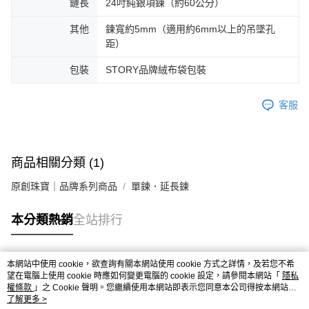
鏈長
24吋純銀項鍊（約60公分）
其他
鍊寬約5mm（適用約6mm以上的吊墜孔
距）
包裝
STORY品牌絨布袋包裝
客服
商品相關分類 (1)
原創珠寶｜品牌系列商品
單鍊．延長鍊
本分類熱銷
全站排行
本網站中使用 cookie，欲查詢有關本網站使用 cookie 方式之詳情，及若您不希
熱門標籤
望在電腦上使用 cookie 時應如何變更電腦的 cookie 設定，請參閱本網站「
隱私
權條款
」之 Cookie 聲明。您繼續使用本網站即表示您同意本公司得按本網站使
用條款之 Cookie 聲明使用 cookie。
了解更多 >