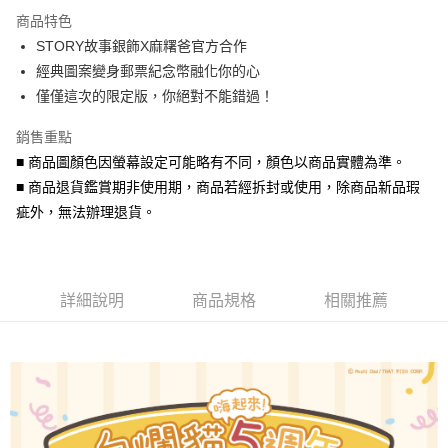
3 期 0 利率 每期
NT$226
21家銀行
商品特色
6 期 0 利率 每期
NT$113
21家銀行
合作金庫商業銀行
第一商業銀行
STORY故事銀飾X麻糬爸官方合作
華南商業銀行
彰化商業銀行
合作金庫商業銀行
第一商業銀行
超商取貨付款
經典圖案變身郵票紀念幣融化你的心
上海商業儲蓄銀行
台北富邦商業銀行
華南商業銀行
彰化商業銀行
國泰世華商業銀行
兆豐國際商業銀行
僅僅這次的限定版，你絕對不能錯過！
LINE Pay
上海商業儲蓄銀行
台北富邦商業銀行
臺灣中小企業銀行
台中商業銀行
國泰世華商業銀行
兆豐國際商業銀行
銷售重點
匯豐（台灣）商業銀行
華泰商業銀行
Apple Pay
臺灣中小企業銀行
台中商業銀行
聯邦商業銀行
遠東國際商業銀行
■ 商品圖顏色因螢幕設定可能略有不同，顏色以商品實體為準。
匯豐（台灣）商業銀行
華泰商業銀行
街口支付
元大商業銀行
永豐商業銀行
■ 商品退貨鑑賞期非使用期，商品若經拆封或使用，除商品新品瑕
聯邦商業銀行
遠東國際商業銀行
玉山商業銀行
星展（台灣）商業銀行
元大商業銀行
永豐商業銀行
疵外，無法辦理退貨。
悠遊付
台新國際商業銀行
中國信託商業銀行
玉山商業銀行
星展（台灣）商業銀行
台灣樂天信用卡公司
台新國際商業銀行
中國信託商業銀行
Google Pay
台灣樂天信用卡公司
AFTEE先享後付
詳細說明
商品規格
相關推薦
相關說明
【關於「AFTEE先享後付」】
ATM付款
AFTEE先享後付是「在收到商品之後才付款」的支付方式。 讓您購物簡單
便利好安心！
貨到付款
１．簡單：不需註冊會員、不需綁卡、不需儲值。
２．便利：只要手機號碼，簡訊認證，即可結帳。
３．安心：先確認商品／服務後，再付款。
運送方式