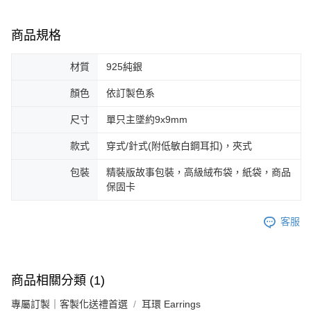
商品規格
材質
925純銀
顏色
依訂製色系
尺寸
單只主墜約9x9mm
款式
穿式/針式(附低敏白鋼耳扣)，夾式
包裝
精裝版故事包裝，高級絨布袋，紙袋，商品
保固卡
客服
商品相關分類 (1)
專屬訂製｜客製化送禮首選
耳環 Earrings