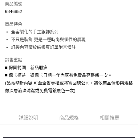
商品編號
信用卡分期付款
6846852
3 期 0 利率 每期
NT$333
21家銀行
商品特色
6 期 0 利率 每期
NT$166
21家銀行
合作金庫商業銀行
第一商業銀行
全客製化的手工銀飾系列
華南商業銀行
彰化商業銀行
合作金庫商業銀行
第一商業銀行
超商取貨付款
不只是裝飾 更是一種時尚與個性的展現
上海商業儲蓄銀行
台北富邦商業銀行
華南商業銀行
彰化商業銀行
國泰世華商業銀行
兆豐國際商業銀行
訂製內容請於結帳頁訂單附言備註
LINE Pay
上海商業儲蓄銀行
台北富邦商業銀行
臺灣中小企業銀行
台中商業銀行
國泰世華商業銀行
兆豐國際商業銀行
銷售重點
匯豐（台灣）商業銀行
華泰商業銀行
Apple Pay
臺灣中小企業銀行
台中商業銀行
聯邦商業銀行
遠東國際商業銀行
■ 保固範圍：新品瑕疵
匯豐（台灣）商業銀行
華泰商業銀行
街口支付
元大商業銀行
永豐商業銀行
■ 保卡權益：憑保卡日期一年內享有免費晶亮整新一次。
聯邦商業銀行
遠東國際商業銀行
玉山商業銀行
星展（台灣）商業銀行
元大商業銀行
永豐商業銀行
(晶亮整新內容:可至全省專櫃或將寄回總公司，將依商品情形與規格
悠遊付
台新國際商業銀行
中國信託商業銀行
玉山商業銀行
星展（台灣）商業銀行
做深層滾珠清潔或免費電鍍原色一次)
台灣樂天信用卡公司
台新國際商業銀行
中國信託商業銀行
Google Pay
台灣樂天信用卡公司
AFTEE先享後付
相關說明
詳細說明
商品規格
相關推薦
【關於「AFTEE先享後付」】
ATM付款
AFTEE先享後付是「在收到商品之後才付款」的支付方式。 讓您購物簡單
便利好安心！
貨到付款
１．簡單：不需註冊會員、不需綁卡、不需儲值。