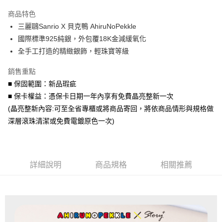
3 期 0 利率 每期
NT$860
21家銀行
商品特色
6 期 0 利率 每期
NT$430
21家銀行
合作金庫商業銀行
第一商業銀行
三麗鷗Sanrio X 貝克鴨 AhiruNoPekkle
華南商業銀行
彰化商業銀行
合作金庫商業銀行
第一商業銀行
超商取貨付款
國際標準925純銀，外包覆18K金減緩氧化
上海商業儲蓄銀行
台北富邦商業銀行
華南商業銀行
彰化商業銀行
國泰世華商業銀行
兆豐國際商業銀行
全手工打造的精緻銀飾，輕珠寶等級
LINE Pay
上海商業儲蓄銀行
台北富邦商業銀行
臺灣中小企業銀行
台中商業銀行
國泰世華商業銀行
兆豐國際商業銀行
銷售重點
匯豐（台灣）商業銀行
華泰商業銀行
Apple Pay
臺灣中小企業銀行
台中商業銀行
聯邦商業銀行
遠東國際商業銀行
■ 保固範圍：新品瑕疵
匯豐（台灣）商業銀行
華泰商業銀行
街口支付
元大商業銀行
永豐商業銀行
■ 保卡權益：憑保卡日期一年內享有免費晶亮整新一次
聯邦商業銀行
遠東國際商業銀行
玉山商業銀行
星展（台灣）商業銀行
元大商業銀行
永豐商業銀行
(晶亮整新內容:可至全省專櫃或將商品寄回，將依商品情形與規格做
悠遊付
台新國際商業銀行
中國信託商業銀行
玉山商業銀行
星展（台灣）商業銀行
深層滾珠清潔或免費電鍍原色一次)
台灣樂天信用卡公司
台新國際商業銀行
中國信託商業銀行
Google Pay
台灣樂天信用卡公司
AFTEE先享後付
相關說明
詳細說明
商品規格
相關推薦
【關於「AFTEE先享後付」】
ATM付款
AFTEE先享後付是「在收到商品之後才付款」的支付方式。 讓您購物簡單
便利好安心！
貨到付款
１．簡單：不需註冊會員、不需綁卡、不需儲值。
２．便利：只要手機號碼，簡訊認證，即可結帳。
３．安心：先確認商品／服務後，再付款。
運送方式