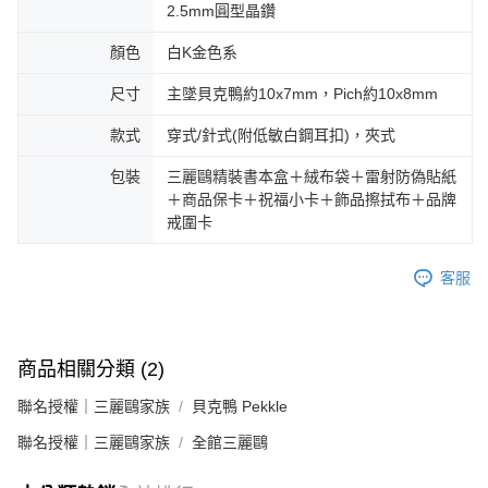
2.5mm圓型晶鑽
顏色
白K金色系
尺寸
主墜貝克鴨約10x7mm，Pich約10x8mm
款式
穿式/針式(附低敏白鋼耳扣)，夾式
包裝
三麗鷗精裝書本盒＋絨布袋＋雷射防偽貼紙
＋商品保卡＋祝福小卡＋飾品擦拭布＋品牌
戒圍卡
客服
商品相關分類 (2)
聯名授權｜三麗鷗家族
貝克鴨 Pekkle
聯名授權｜三麗鷗家族
全館三麗鷗