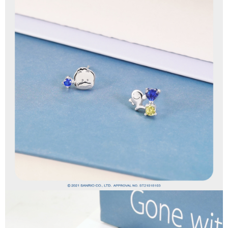
【「AFTEE先享後付」結帳流程】
全家取貨付款
１．於結帳方式選擇「AFTEE先享後付」後，將跳轉至「AFTEE先享後付」
每筆NT$60，滿NT$1,500(含以上)免運費
結帳頁面，進行簡訊認證並確認金額後，即可完成結帳。
２．訂單成立數日內，您將收到繳費通知簡訊。
付款後全家取貨
３．收到繳費通知簡訊後14天內，點擊此簡訊中的連結，可透過四大超商／
ATM／網路銀行／等多元方式進行付款，方視為交易完成。
每筆NT$60，滿NT$1,500(含以上)免運費
※ 請注意：結帳手續完成當下不需立刻繳費，但若您需要取消訂單，請聯絡
購買商品的店家。未經商家同意取消之訂單仍視為有效，需透過AFTEE先享
7-11取貨付款
後付繳納相關費用。
每筆NT$60，滿NT$1,500(含以上)免運費
※ 交易是否成功請以「AFTEE先享後付 」之結帳頁面顯示為準，若有關於
是否繳費成功／繳費後需取消欲退款等相關疑問，請聯繫「AFTEE先享後付
客戶支援中心」
https://netprotections.freshdesk.com/support/home
付款後7-11取貨
每筆NT$60，滿NT$1,500(含以上)免運費
【注意事項】
１．透過由恩沛科技股份有限公司提供之「AFTEE先享後付」服務完成之交
宅配
易，需依本服務之必要範圍內提供個人資料，並將交易相關給付款項請求債
權轉讓予恩沛科技股份有限公司。
每筆NT$60，滿NT$1,500(含以上)免運費
２．關於個人資料處理事宜，請瀏覽以下網址：
https://aftee.tw/terms/#terms3
付款後門市自取
３．未成年的使用者請事先徵得法定代理人或監護人之同意方可使用
免運費
「AFTEE先享後付」，若未經同意申辦者引起之損失，本公司不負相關責
任。
貨到付款
４．使用「AFTEE先享後付」時，將依據個別帳號之用戶狀況，依本公司即
時審查核予不同之上限額度；若仍有額度不足之情形，本公司將視審查結果
每筆NT$90