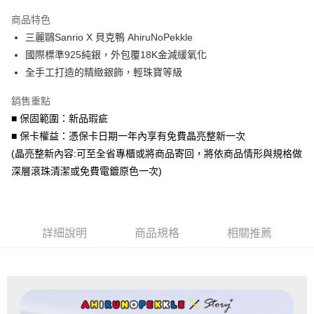
3 期 0 利率 每期
NT$1,160
21家銀行
商品特色
6 期 0 利率 每期
NT$580
21家銀行
合作金庫商業銀行
第一商業銀行
三麗鷗Sanrio X 貝克鴨 AhiruNoPekkle
華南商業銀行
彰化商業銀行
合作金庫商業銀行
第一商業銀行
超商取貨付款
國際標準925純銀，外包覆18K金減緩氧化
上海商業儲蓄銀行
台北富邦商業銀行
華南商業銀行
彰化商業銀行
國泰世華商業銀行
兆豐國際商業銀行
全手工打造的精緻銀飾，輕珠寶等級
LINE Pay
上海商業儲蓄銀行
台北富邦商業銀行
臺灣中小企業銀行
台中商業銀行
國泰世華商業銀行
兆豐國際商業銀行
銷售重點
匯豐（台灣）商業銀行
華泰商業銀行
Apple Pay
臺灣中小企業銀行
台中商業銀行
聯邦商業銀行
遠東國際商業銀行
■ 保固範圍：新品瑕疵
匯豐（台灣）商業銀行
華泰商業銀行
街口支付
元大商業銀行
永豐商業銀行
■ 保卡權益：憑保卡日期一年內享有免費晶亮整新一次
聯邦商業銀行
遠東國際商業銀行
玉山商業銀行
星展（台灣）商業銀行
元大商業銀行
永豐商業銀行
(晶亮整新內容:可至全省專櫃或將商品寄回，將依商品情形與規格做
悠遊付
台新國際商業銀行
中國信託商業銀行
玉山商業銀行
星展（台灣）商業銀行
深層滾珠清潔或免費電鍍原色一次)
台灣樂天信用卡公司
台新國際商業銀行
中國信託商業銀行
Google Pay
台灣樂天信用卡公司
AFTEE先享後付
相關說明
詳細說明
商品規格
相關推薦
【關於「AFTEE先享後付」】
ATM付款
AFTEE先享後付是「在收到商品之後才付款」的支付方式。 讓您購物簡單
便利好安心！
貨到付款
１．簡單：不需註冊會員、不需綁卡、不需儲值。
２．便利：只要手機號碼，簡訊認證，即可結帳。
３．安心：先確認商品／服務後，再付款。
運送方式