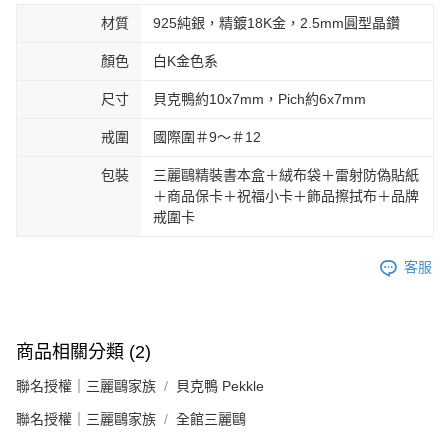
材質
925純銀，精鍍18K金，2.5mm圓型晶鑽
顏色
白K金色系
尺寸
貝克鴨約10x7mm，Pich約6x7mm
戒圍
國際圍＃9～＃12
包裝
三麗鷗精裝書本盒＋絨布袋＋雷射防偽貼紙
＋商品保卡＋祝福小卡＋飾品擦拭布＋品牌
戒圍卡
客服
商品相關分類 (2)
聯名授權｜三麗鷗家族
貝克鴨 Pekkle
聯名授權｜三麗鷗家族
全館三麗鷗