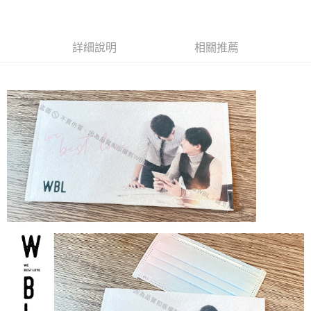
3 期 0 利率 每期
NT$96
21家銀行
6 期 0 利率 每期
NT$48
21家銀行
合作金庫商業銀行
第一商業銀行
華南商業銀行
彰化商業銀行
合作金庫商業銀行
第一商業銀行
超商取貨付款
詳細說明
相關推薦
上海商業儲蓄銀行
台北富邦商業銀行
華南商業銀行
彰化商業銀行
國泰世華商業銀行
兆豐國際商業銀行
LINE Pay
上海商業儲蓄銀行
台北富邦商業銀行
臺灣中小企業銀行
台中商業銀行
國泰世華商業銀行
兆豐國際商業銀行
匯豐（台灣）商業銀行
華泰商業銀行
Apple Pay
臺灣中小企業銀行
台中商業銀行
聯邦商業銀行
遠東國際商業銀行
匯豐（台灣）商業銀行
華泰商業銀行
街口支付
元大商業銀行
永豐商業銀行
聯邦商業銀行
遠東國際商業銀行
玉山商業銀行
星展（台灣）商業銀行
元大商業銀行
永豐商業銀行
悠遊付
台新國際商業銀行
中國信託商業銀行
玉山商業銀行
星展（台灣）商業銀行
台灣樂天信用卡公司
台新國際商業銀行
中國信託商業銀行
Google Pay
台灣樂天信用卡公司
AFTEE先享後付
相關說明
【關於「AFTEE先享後付」】
ATM付款
AFTEE先享後付是「在收到商品之後才付款」的支付方式。 讓您購物簡單
便利好安心！
貨到付款
１．簡單：不需註冊會員、不需綁卡、不需儲值。
２．便利：只要手機號碼，簡訊認證，即可結帳。
３．安心：先確認商品／服務後，再付款。
運送方式