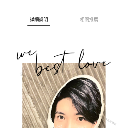
3 期 0 利率 每期
NT$263
21家銀行
6 期 0 利率 每期
NT$131
21家銀行
合作金庫商業銀行
第一商業銀行
華南商業銀行
彰化商業銀行
合作金庫商業銀行
第一商業銀行
超商取貨付款
詳細說明
相關推薦
上海商業儲蓄銀行
台北富邦商業銀行
華南商業銀行
彰化商業銀行
國泰世華商業銀行
兆豐國際商業銀行
LINE Pay
上海商業儲蓄銀行
台北富邦商業銀行
臺灣中小企業銀行
台中商業銀行
國泰世華商業銀行
兆豐國際商業銀行
匯豐（台灣）商業銀行
華泰商業銀行
Apple Pay
臺灣中小企業銀行
台中商業銀行
聯邦商業銀行
遠東國際商業銀行
匯豐（台灣）商業銀行
華泰商業銀行
街口支付
元大商業銀行
永豐商業銀行
聯邦商業銀行
遠東國際商業銀行
玉山商業銀行
星展（台灣）商業銀行
元大商業銀行
永豐商業銀行
悠遊付
台新國際商業銀行
中國信託商業銀行
玉山商業銀行
星展（台灣）商業銀行
台灣樂天信用卡公司
台新國際商業銀行
中國信託商業銀行
Google Pay
台灣樂天信用卡公司
AFTEE先享後付
相關說明
【關於「AFTEE先享後付」】
ATM付款
AFTEE先享後付是「在收到商品之後才付款」的支付方式。 讓您購物簡單
便利好安心！
貨到付款
１．簡單：不需註冊會員、不需綁卡、不需儲值。
２．便利：只要手機號碼，簡訊認證，即可結帳。
３．安心：先確認商品／服務後，再付款。
運送方式