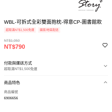
WBL-可拆式全彩雙面抱枕-得意CP-圖書館款
超取滿NT$1,500免運
國家/地區配送
NT$1,050
NT$790
付款與運送方式
超取滿NT$1,500免運
付款方式
商品特色
信用卡一次付款
商品編號
信用卡分期付款
6906656
3 期 0 利率 每期
NT$263
21家銀行
6 期 0 利率 每期
NT$131
21家銀行
合作金庫商業銀行
第一商業銀行