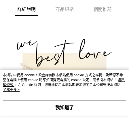
華南商業銀行
彰化商業銀行
合作金庫商業銀行
第一商業銀行
超商取貨付款
詳細說明
商品規格
相關推薦
上海商業儲蓄銀行
台北富邦商業銀行
華南商業銀行
彰化商業銀行
國泰世華商業銀行
兆豐國際商業銀行
LINE Pay
上海商業儲蓄銀行
台北富邦商業銀行
臺灣中小企業銀行
台中商業銀行
國泰世華商業銀行
兆豐國際商業銀行
匯豐（台灣）商業銀行
華泰商業銀行
Apple Pay
臺灣中小企業銀行
台中商業銀行
聯邦商業銀行
遠東國際商業銀行
匯豐（台灣）商業銀行
華泰商業銀行
街口支付
元大商業銀行
永豐商業銀行
聯邦商業銀行
遠東國際商業銀行
玉山商業銀行
星展（台灣）商業銀行
元大商業銀行
永豐商業銀行
悠遊付
台新國際商業銀行
中國信託商業銀行
玉山商業銀行
星展（台灣）商業銀行
台灣樂天信用卡公司
台新國際商業銀行
中國信託商業銀行
Google Pay
台灣樂天信用卡公司
AFTEE先享後付
本網站中使用 cookie，欲查詢有關本網站使用 cookie 方式之詳情，及若您不希
相關說明
望在電腦上使用 cookie 時應如何變更電腦的 cookie 設定，請參閱本網站「
隱私
權條款
」之 Cookie 聲明。您繼續使用本網站即表示您同意本公司得按本網站使
【關於「AFTEE先享後付」】
用條款之 Cookie 聲明使用 cookie。
了解更多 >
ATM付款
AFTEE先享後付是「在收到商品之後才付款」的支付方式。 讓您購物簡單
便利好安心！
貨到付款
１．簡單：不需註冊會員、不需綁卡、不需儲值。
２．便利：只要手機號碼，簡訊認證，即可結帳。
我知道了
３．安心：先確認商品／服務後，再付款。
運送方式
【「AFTEE先享後付」結帳流程】
全家取貨付款
１．於結帳方式選擇「AFTEE先享後付」後，將跳轉至「AFTEE先享後付」