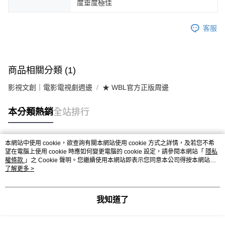
度垂度極佳
客服
商品相關分類 (1)
影視文創｜電影電視劇週邊
★ WBL官方正版周邊
本分類熱銷
全站排行
本網站中使用 cookie，欲查詢有關本網站使用 cookie 方式之詳情，及若您不希
熱門標籤
望在電腦上使用 cookie 時應如何變更電腦的 cookie 設定，請參閱本網站「
隱私
權條款
」之 Cookie 聲明。您繼續使用本網站即表示您同意本公司得按本網站使
用條款之 Cookie 聲明使用 cookie。
了解更多 >
我知道了