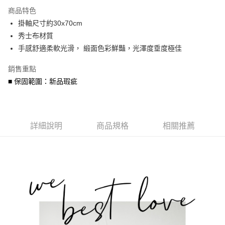
3 期 0 利率 每期
NT$206
21家銀行
商品特色
6 期 0 利率 每期
NT$103
21家銀行
合作金庫商業銀行
第一商業銀行
掛軸尺寸約30x70cm
華南商業銀行
彰化商業銀行
合作金庫商業銀行
第一商業銀行
超商取貨付款
秀士布材質
上海商業儲蓄銀行
台北富邦商業銀行
華南商業銀行
彰化商業銀行
國泰世華商業銀行
兆豐國際商業銀行
手感舒適柔軟光滑， 緞面色彩鮮豔，光澤度垂度極佳
LINE Pay
上海商業儲蓄銀行
台北富邦商業銀行
臺灣中小企業銀行
台中商業銀行
國泰世華商業銀行
兆豐國際商業銀行
銷售重點
匯豐（台灣）商業銀行
華泰商業銀行
Apple Pay
臺灣中小企業銀行
台中商業銀行
聯邦商業銀行
遠東國際商業銀行
■ 保固範圍：新品瑕疵
匯豐（台灣）商業銀行
華泰商業銀行
街口支付
元大商業銀行
永豐商業銀行
聯邦商業銀行
遠東國際商業銀行
玉山商業銀行
星展（台灣）商業銀行
元大商業銀行
永豐商業銀行
悠遊付
台新國際商業銀行
中國信託商業銀行
玉山商業銀行
星展（台灣）商業銀行
台灣樂天信用卡公司
台新國際商業銀行
詳細說明
商品規格
中國信託商業銀行
相關推薦
Google Pay
台灣樂天信用卡公司
AFTEE先享後付
相關說明
【關於「AFTEE先享後付」】
ATM付款
AFTEE先享後付是「在收到商品之後才付款」的支付方式。 讓您購物簡單
便利好安心！
貨到付款
１．簡單：不需註冊會員、不需綁卡、不需儲值。
２．便利：只要手機號碼，簡訊認證，即可結帳。
３．安心：先確認商品／服務後，再付款。
運送方式