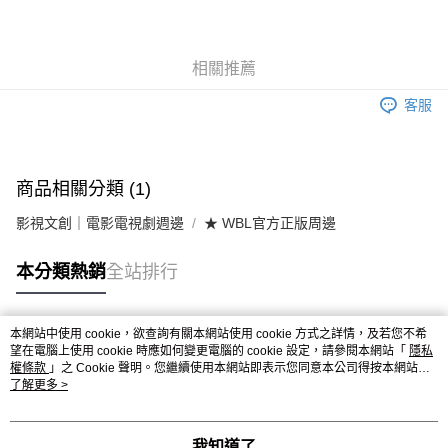
3 期 0 利率 每期
NT$160
21家銀行
6 期 0 利率 每期
NT$80
21家銀行
合作金庫商業銀行
第一商業銀行
華南商業銀行
彰化商業銀行
合作金庫商業銀行
第一商業銀行
超商取貨付款
相關推薦
上海商業儲蓄銀行
台北富邦商業銀行
華南商業銀行
彰化商業銀行
國泰世華商業銀行
兆豐國際商業銀行
LINE Pay
上海商業儲蓄銀行
台北富邦商業銀行
客服
臺灣中小企業銀行
台中商業銀行
國泰世華商業銀行
兆豐國際商業銀行
匯豐（台灣）商業銀行
華泰商業銀行
Apple Pay
臺灣中小企業銀行
台中商業銀行
聯邦商業銀行
遠東國際商業銀行
匯豐（台灣）商業銀行
華泰商業銀行
街口支付
元大商業銀行
永豐商業銀行
商品相關分類 (1)
聯邦商業銀行
遠東國際商業銀行
玉山商業銀行
星展（台灣）商業銀行
元大商業銀行
永豐商業銀行
悠遊付
台新國際商業銀行
中國信託商業銀行
影視文創｜電影電視劇週邊
★ WBL官方正版周邊
玉山商業銀行
星展（台灣）商業銀行
台灣樂天信用卡公司
台新國際商業銀行
中國信託商業銀行
Google Pay
本分類熱銷
全站排行
台灣樂天信用卡公司
AFTEE先享後付
相關說明
本網站中使用 cookie，欲查詢有關本網站使用 cookie 方式之詳情，及若您不希
【關於「AFTEE先享後付」】
熱門標籤
ATM付款
望在電腦上使用 cookie 時應如何變更電腦的 cookie 設定，請參閱本網站「
隱私
AFTEE先享後付是「在收到商品之後才付款」的支付方式。 讓您購物簡單
權條款
」之 Cookie 聲明。您繼續使用本網站即表示您同意本公司得按本網站使
便利好安心！
用條款之 Cookie 聲明使用 cookie。
了解更多 >
貨到付款
１．簡單：不需註冊會員、不需綁卡、不需儲值。
２．便利：只要手機號碼，簡訊認證，即可結帳。
３．安心：先確認商品／服務後，再付款。
運送方式
我知道了