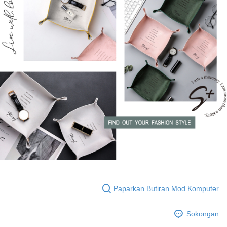
Pemindahan ATM
1. Dengan memilih AFTEE sebagai kaedah pembayaran, mesej
Taishin
pengesahan AFTEE akan muncul.
Syarikat Kad Kredit
Tunai semasa Penghantaran
2. Anda boleh meneruskan pembayaran selepas pengesahan SMS.
Rakuten Taiwan
3. Tiada bayaran diperlukan apabila pesanan disahkan. Produk akan
dihantar ke alamat yang ditetapkan.
Pilihan Penghantaran
4. Setelah pesanan disahkan, anda akan menerima SMS pembayaran
manakala ahli aplikasi akan menerima pemberitahuan tolak aplikasi
全家取貨付款
AFTEE.
NT$60/pesanan | Penghantaran percuma untuk pesanan
5. Tiada bayaran diperlukan apabila anda menerima produk. Sila buat
pembayaran di empat kedai serbaneka utama, ATM atau perbankan
NT$1,500 atau lebih
dalam talian dengan SMS pembayaran atau pemberitahuan tolak aplikasi
AFTEE.
付款後全家取貨
NT$60/pesanan | Penghantaran percuma untuk pesanan
Sila ambil perhatian bahawa tempoh pembayaran adalah 14 hari. Walau
NT$1,500 atau lebih
bagaimanapun, bagi mereka yang telah memuat turun Aplikasi AFTEE
dan mendaftar sebagai ahli AFTEE boleh menikmati tempoh pembayaran
sehingga 45 hari.
7-11取貨付款
NT$60/pesanan | Penghantaran percuma untuk pesanan
Tempoh pembayaran dikira dari masa kedai meminta pembayaran anda,
NT$1,500 atau lebih
ditambah dengan bilangan hari yang boleh dilanjutkan oleh AFTEE. Anda
boleh melanjutkan tempoh pembayaran anda sebelum anda menerima
Paparkan Butiran Mod Komputer
付款後7-11取貨
pesanan. Walau bagaimanapun, tiada jaminan bahawa anda boleh
menerima pesanan anda semasa tempoh pembayaran (cth.: produk
NT$60/pesanan | Penghantaran percuma untuk pesanan
Sokongan
prapesanan atau produk yang mungkin mengambil masa yang lebih
NT$1,500 atau lebih
lama untuk dihantar). Oleh itu, anda dikehendaki membuat pembayaran