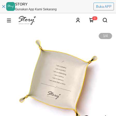
STORY
Buka APP
Gunakan App Kami Sekarang
0
1
/
4