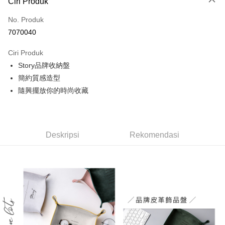
Ciri Produk
Kad Kredit (Bayaran Penuh)
No. Produk
Ansuran Kad Kredit
7070040
3 ansuran pada kadar faedah 0,
NT$116
setiap ansuran
Ciri Produk
21 Bank
6 ansuran pada kadar faedah 0,
NT$58
setiap
Taiwan Cooperative Bank
Bank Komersial Pertama
Story品牌收納盤
Hua Nan Commercial
Chang Hwa Commercial
ansuran
21 Bank
Bank
Bank
簡約質感造型
Taiwan Cooperative Bank
Bank Komersial Pertama
Pengambilan di Kedai Serbaneka
The Shanghai
Bank Komersial Taipei
隨興擺放你的時尚收藏
Hua Nan Commercial Bank
Chang Hwa Commercial Bank
Commercial & Savings
Fubon
LINE Pay
The Shanghai Commercial &
Bank Komersial Taipei Fubon
Bank
Savings Bank
Bank Cathay United
Mega International
Apple Pay
Bank Cathay United
Mega International Commercial
Commercial Bank
Deskripsi
Rekomendasi
Bank
Taiwan Business Bank
Taichung Commercial
JKOPAY
Taiwan Business Bank
Taichung Commercial Bank
Bank
HSBC Bank (Taiwan) Limited
Hwatai Bank
Easy Wallet
HSBC Bank (Taiwan)
Hwatai Bank
Union Bank of Taiwan
Far Eastern International Bank
Limited
Yuanta Commercial Bank
Bank SinoPac
Google Pay
Union Bank of Taiwan
Far Eastern International
Bank Komersial E.SUN
DBS Bank
Bank
AFTEE
Bank Antarabangsa Taishin
Bank CTBC
Yuanta Commercial Bank
Bank SinoPac
Deskripsi
Syarikat Kad Kredit Rakuten
Bank Komersial E.SUN
DBS Bank
Taiwan
Pertama, Mengenai Perkhidmatan AFTEE Beli Sekarang Bayar Kemudian
Bank Antarabangsa
Bank CTBC