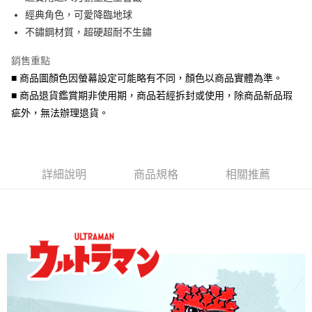
華南商業銀行
彰化商業銀行
合作金庫商業銀行
第一商業銀行
超商取貨付款
經典角色，可愛降臨地球
上海商業儲蓄銀行
台北富邦商業銀行
華南商業銀行
彰化商業銀行
國泰世華商業銀行
兆豐國際商業銀行
不鏽鋼材質，超硬超耐不生鏽
LINE Pay
上海商業儲蓄銀行
台北富邦商業銀行
臺灣中小企業銀行
台中商業銀行
國泰世華商業銀行
兆豐國際商業銀行
銷售重點
匯豐（台灣）商業銀行
華泰商業銀行
Apple Pay
臺灣中小企業銀行
台中商業銀行
聯邦商業銀行
遠東國際商業銀行
■ 商品圖顏色因螢幕設定可能略有不同，顏色以商品實體為準。
匯豐（台灣）商業銀行
華泰商業銀行
街口支付
元大商業銀行
永豐商業銀行
■ 商品退貨鑑賞期非使用期，商品若經拆封或使用，除商品新品瑕
聯邦商業銀行
遠東國際商業銀行
玉山商業銀行
星展（台灣）商業銀行
元大商業銀行
永豐商業銀行
疵外，無法辦理退貨。
悠遊付
台新國際商業銀行
中國信託商業銀行
玉山商業銀行
星展（台灣）商業銀行
台灣樂天信用卡公司
台新國際商業銀行
中國信託商業銀行
Google Pay
台灣樂天信用卡公司
AFTEE先享後付
詳細說明
商品規格
相關推薦
相關說明
【關於「AFTEE先享後付」】
ATM付款
AFTEE先享後付是「在收到商品之後才付款」的支付方式。 讓您購物簡單
便利好安心！
貨到付款
１．簡單：不需註冊會員、不需綁卡、不需儲值。
２．便利：只要手機號碼，簡訊認證，即可結帳。
３．安心：先確認商品／服務後，再付款。
運送方式
【「AFTEE先享後付」結帳流程】
全家取貨付款
１．於結帳方式選擇「AFTEE先享後付」後，將跳轉至「AFTEE先享後付」
每筆NT$60，滿NT$1,500(含以上)免運費
結帳頁面，進行簡訊認證並確認金額後，即可完成結帳。