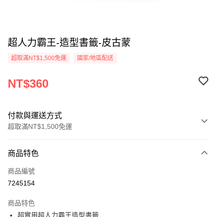
超人力霸王-造型書籤-皮古蒙
超取滿NT$1,500免運
國家/地區配送
NT$360
付款與運送方式
超取滿NT$1,500免運
付款方式
商品特色
信用卡一次付款
商品編號
信用卡分期付款
7245154
3 期 0 利率 每期
NT$120
21家銀行
商品特色
6 期 0 利率 每期
NT$60
21家銀行
合作金庫商業銀行
第一商業銀行
超實用超人力霸王造型書籤