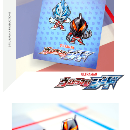
【「AFTEE先享後付」結帳流程】
全家取貨付款
１．於結帳方式選擇「AFTEE先享後付」後，將跳轉至「AFTEE先享後付」
每筆NT$60，滿NT$1,500(含以上)免運費
結帳頁面，進行簡訊認證並確認金額後，即可完成結帳。
２．訂單成立數日內，您將收到繳費通知簡訊。
付款後全家取貨
３．收到繳費通知簡訊後14天內，點擊此簡訊中的連結，可透過四大超商／
ATM／網路銀行／等多元方式進行付款，方視為交易完成。
每筆NT$60，滿NT$1,500(含以上)免運費
※ 請注意：結帳手續完成當下不需立刻繳費，但若您需要取消訂單，請聯絡
購買商品的店家。未經商家同意取消之訂單仍視為有效，需透過AFTEE先享
7-11取貨付款
後付繳納相關費用。
每筆NT$60，滿NT$1,500(含以上)免運費
※ 交易是否成功請以「AFTEE先享後付 」之結帳頁面顯示為準，若有關於
是否繳費成功／繳費後需取消欲退款等相關疑問，請聯繫「AFTEE先享後付
客戶支援中心」
https://netprotections.freshdesk.com/support/home
付款後7-11取貨
每筆NT$60，滿NT$1,500(含以上)免運費
【注意事項】
１．透過由恩沛科技股份有限公司提供之「AFTEE先享後付」服務完成之交
宅配
易，需依本服務之必要範圍內提供個人資料，並將交易相關給付款項請求債
權轉讓予恩沛科技股份有限公司。
每筆NT$60，滿NT$1,500(含以上)免運費
２．關於個人資料處理事宜，請瀏覽以下網址：
https://aftee.tw/terms/#terms3
付款後門市自取
３．未成年的使用者請事先徵得法定代理人或監護人之同意方可使用
免運費
「AFTEE先享後付」，若未經同意申辦者引起之損失，本公司不負相關責
任。
貨到付款
４．使用「AFTEE先享後付」時，將依據個別帳號之用戶狀況，依本公司即
時審查核予不同之上限額度；若仍有額度不足之情形，本公司將視審查結果
每筆NT$90