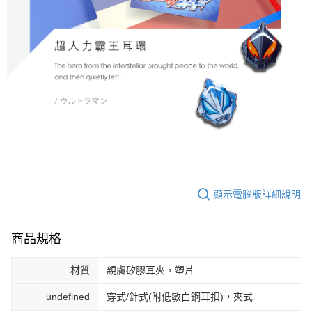
顯示電腦版詳細說明
商品規格
材質
親膚矽膠耳夾，塑片
undefined
穿式/針式(附低敏白鋼耳扣)，夾式