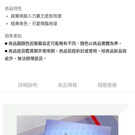
3 期 0 利率 每期
NT$130
21家銀行
商品特色
6 期 0 利率 每期
NT$65
21家銀行
合作金庫商業銀行
第一商業銀行
超實用超人力霸王造型耳環
華南商業銀行
彰化商業銀行
合作金庫商業銀行
第一商業銀行
超商取貨付款
經典角色，可愛降臨地球
上海商業儲蓄銀行
台北富邦商業銀行
華南商業銀行
彰化商業銀行
國泰世華商業銀行
兆豐國際商業銀行
LINE Pay
上海商業儲蓄銀行
台北富邦商業銀行
銷售重點
臺灣中小企業銀行
台中商業銀行
國泰世華商業銀行
兆豐國際商業銀行
■ 商品圖顏色因螢幕設定可能略有不同，顏色以商品實體為準。
匯豐（台灣）商業銀行
華泰商業銀行
Apple Pay
臺灣中小企業銀行
台中商業銀行
聯邦商業銀行
遠東國際商業銀行
■ 商品退貨鑑賞期非使用期，商品若經拆封或使用，除商品新品瑕
匯豐（台灣）商業銀行
華泰商業銀行
街口支付
元大商業銀行
永豐商業銀行
疵外，無法辦理退貨。
聯邦商業銀行
遠東國際商業銀行
玉山商業銀行
星展（台灣）商業銀行
元大商業銀行
永豐商業銀行
悠遊付
台新國際商業銀行
中國信託商業銀行
玉山商業銀行
星展（台灣）商業銀行
台灣樂天信用卡公司
台新國際商業銀行
中國信託商業銀行
Google Pay
台灣樂天信用卡公司
詳細說明
商品規格
相關推薦
AFTEE先享後付
相關說明
【關於「AFTEE先享後付」】
ATM付款
AFTEE先享後付是「在收到商品之後才付款」的支付方式。 讓您購物簡單
便利好安心！
貨到付款
１．簡單：不需註冊會員、不需綁卡、不需儲值。
２．便利：只要手機號碼，簡訊認證，即可結帳。
３．安心：先確認商品／服務後，再付款。
運送方式