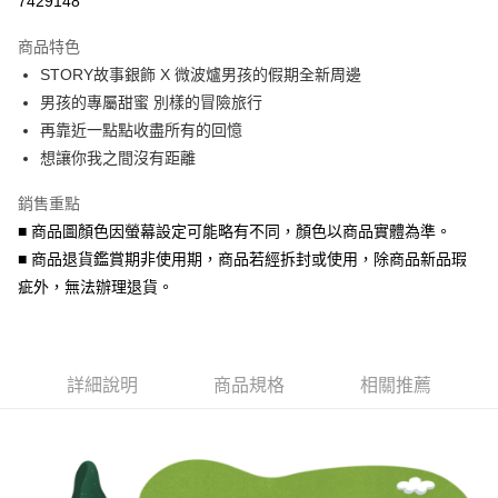
7429148
3 期 0 利率 每期
NT$173
21家銀行
商品特色
6 期 0 利率 每期
NT$86
21家銀行
合作金庫商業銀行
第一商業銀行
STORY故事銀飾 X 微波爐男孩的假期全新周邊
華南商業銀行
彰化商業銀行
合作金庫商業銀行
第一商業銀行
超商取貨付款
男孩的專屬甜蜜 別樣的冒險旅行
上海商業儲蓄銀行
台北富邦商業銀行
華南商業銀行
彰化商業銀行
國泰世華商業銀行
兆豐國際商業銀行
再靠近一點點收盡所有的回憶
LINE Pay
上海商業儲蓄銀行
台北富邦商業銀行
臺灣中小企業銀行
台中商業銀行
想讓你我之間沒有距離
國泰世華商業銀行
兆豐國際商業銀行
匯豐（台灣）商業銀行
華泰商業銀行
Apple Pay
臺灣中小企業銀行
台中商業銀行
聯邦商業銀行
遠東國際商業銀行
銷售重點
匯豐（台灣）商業銀行
華泰商業銀行
街口支付
元大商業銀行
永豐商業銀行
■ 商品圖顏色因螢幕設定可能略有不同，顏色以商品實體為準。
聯邦商業銀行
遠東國際商業銀行
玉山商業銀行
星展（台灣）商業銀行
元大商業銀行
永豐商業銀行
■ 商品退貨鑑賞期非使用期，商品若經拆封或使用，除商品新品瑕
悠遊付
台新國際商業銀行
中國信託商業銀行
玉山商業銀行
星展（台灣）商業銀行
疵外，無法辦理退貨。
台灣樂天信用卡公司
台新國際商業銀行
中國信託商業銀行
Google Pay
台灣樂天信用卡公司
AFTEE先享後付
相關說明
詳細說明
商品規格
相關推薦
【關於「AFTEE先享後付」】
ATM付款
AFTEE先享後付是「在收到商品之後才付款」的支付方式。 讓您購物簡單
便利好安心！
貨到付款
１．簡單：不需註冊會員、不需綁卡、不需儲值。
２．便利：只要手機號碼，簡訊認證，即可結帳。
３．安心：先確認商品／服務後，再付款。