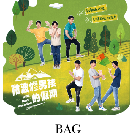
運送方式
【「AFTEE先享後付」結帳流程】
全家取貨付款
１．於結帳方式選擇「AFTEE先享後付」後，將跳轉至「AFTEE先享後付」
每筆NT$60，滿NT$1,500(含以上)免運費
結帳頁面，進行簡訊認證並確認金額後，即可完成結帳。
２．訂單成立數日內，您將收到繳費通知簡訊。
付款後全家取貨
３．收到繳費通知簡訊後14天內，點擊此簡訊中的連結，可透過四大超商／
ATM／網路銀行／等多元方式進行付款，方視為交易完成。
每筆NT$60，滿NT$1,500(含以上)免運費
※ 請注意：結帳手續完成當下不需立刻繳費，但若您需要取消訂單，請聯絡
購買商品的店家。未經商家同意取消之訂單仍視為有效，需透過AFTEE先享
7-11取貨付款
後付繳納相關費用。
每筆NT$60，滿NT$1,500(含以上)免運費
※ 交易是否成功請以「AFTEE先享後付 」之結帳頁面顯示為準，若有關於
是否繳費成功／繳費後需取消欲退款等相關疑問，請聯繫「AFTEE先享後付
客戶支援中心」
https://netprotections.freshdesk.com/support/home
付款後7-11取貨
每筆NT$60，滿NT$1,500(含以上)免運費
【注意事項】
１．透過由恩沛科技股份有限公司提供之「AFTEE先享後付」服務完成之交
宅配
易，需依本服務之必要範圍內提供個人資料，並將交易相關給付款項請求債
權轉讓予恩沛科技股份有限公司。
每筆NT$60，滿NT$1,500(含以上)免運費
２．關於個人資料處理事宜，請瀏覽以下網址：
https://aftee.tw/terms/#terms3
付款後門市自取
３．未成年的使用者請事先徵得法定代理人或監護人之同意方可使用
免運費
「AFTEE先享後付」，若未經同意申辦者引起之損失，本公司不負相關責
任。
貨到付款
４．使用「AFTEE先享後付」時，將依據個別帳號之用戶狀況，依本公司即