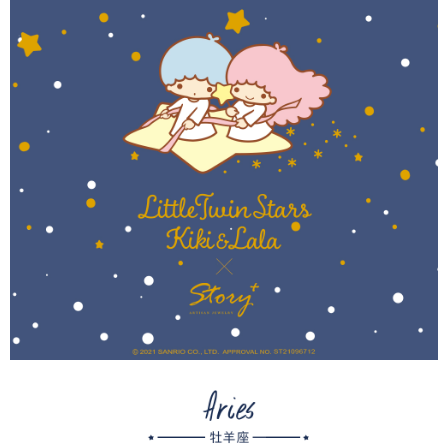
AFTEE APP推播通知。
每笔NT$60，满NT$1,500(含以上)免运费
5. 收到商品當下無需繳費，確認無誤後，請再利用繳費通知簡訊或AFTEE
APP於四大便利商店‧ATM/網銀等方式進行付款。
付款後7-11取貨
請留意繳費期限為 14 天。唯有下載 AFTEE App 成為 AFTEE 會員者方能享
每笔NT$60，满NT$1,500(含以上)免运费
有最長 45 天內付款之服務。
宅配
繳費期限，為商家向您請款的時間，再加上使用AFTEE可延長的天數所計算
每笔NT$60，满NT$1,500(含以上)免运费
出。使用AFTEE下訂可以延長您收到商品前的繳費天數，但無法保證一定能
夠在期限內收到商品(例如:預購商品或預計到貨時間較長者)。因此無論收到
付款後門市自取
商品與否，仍需要請您在AFTEE規定的時間內完成繳費。
免运费
二、付款限制
1. 初次使用 AFTEE 時，將依認證結果及本公司審查結果，核予每個人不同
國家/地區配送
查看运费
之上限額度
2. 結帳金額須大於NT$30
3. 目前僅支援台灣會員
三、聲明條款
「AFTEE先享後付」(下稱本服務)乃由恩沛科技股份有限公司(下稱 AFTEE )
所提供，並由 AFTEE 向您收取款項。因使用本服務所須提供之個人資料(包
含但不限於訂購人姓名、電話，收件人姓名、電話、收件地址)，將交付予
AFTEE 於本服務必要服務範圍內運用。關於 AFTEE 對於個人資料之蒐集、
處理、利用，詳參 AFTEE 官網之『個人資料蒐集、處理及利用告知聲明』
（
https://aftee.tw/privacypolicy/
）。