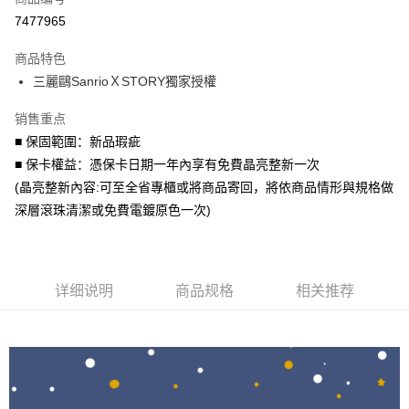
信用卡分期付款
7477965
3期 0利率，每期
NT$1,293
21家银行
商品特色
6期 0利率，每期
NT$646
21家银行
合作金库商业银行
第一商业银行
三麗鷗SanrioＸSTORY獨家授權
华南商业银行
彰化商业银行
合作金库商业银行
第一商业银行
LINE Pay
上海商业储蓄银行
台北富邦商业银行
华南商业银行
彰化商业银行
销售重点
国泰世华商业银行
兆丰国际商业银行
Apple Pay
上海商业储蓄银行
台北富邦商业银行
■ 保固範圍：新品瑕疵
台湾中小企业银行
台中商业银行
国泰世华商业银行
兆丰国际商业银行
■ 保卡權益：憑保卡日期一年內享有免費晶亮整新一次
汇丰（台湾）商业银行
华泰商业银行
街口支付
台湾中小企业银行
台中商业银行
联邦商业银行
远东国际商业银行
(晶亮整新內容:可至全省專櫃或將商品寄回，將依商品情形與規格做
汇丰（台湾）商业银行
华泰商业银行
悠遊付
元大商业银行
永丰商业银行
深層滾珠清潔或免費電鍍原色一次)
联邦商业银行
远东国际商业银行
玉山商业银行
星展（台湾）商业银行
元大商业银行
永丰商业银行
Google Pay
台新国际商业银行
中国信托商业银行
玉山商业银行
星展（台湾）商业银行
台湾乐天信用卡公司
台新国际商业银行
中国信托商业银行
AFTEE先享后付
台湾乐天信用卡公司
详细说明
商品规格
相关推荐
相关说明
一、關於 AFTEE先享後付
ATM付款
1. 於付款方式選擇AFTEE先享後付，將跳出AFTEE先享後付手機驗證視
窗。
2. 進行簡訊驗證之後，即可完成結帳手續。
运送方式
3. 訂單確認後不需事先繳費，商品會配送至您的指定地址。
4. 下訂完成後，您的手機會收到一封繳費通知簡訊，APP會員則會收到
付款後全家取貨