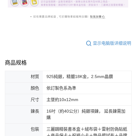
显示电脑版详细说明
商品规格
材質
925純銀，精鍍18K金，2.5mm晶鑽
顏色
依訂製色系為準
尺寸
主墜約10x12mm
鍊長
16吋（約40公分）純銀項鍊， 延長鍊需加
購
包裝
三麗鷗精裝書本盒＋絨布袋＋雷射防偽貼紙
＋商品保卡＋祝福小卡＋飾品擦拭布＋品牌