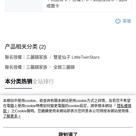
戒圍卡
客服
产品相关分类 (2)
聯名授權｜三麗鷗家族
雙星仙子 LittleTwinStars
聯名授權｜三麗鷗家族
全館三麗鷗
本分类热销
全站排行
本網站中使用cookie，欲查詢有關本網站使用cookie方式之詳情，及若您不希望
热门标签
在電腦上使用cookie時應如何變更電腦的cookie設定，請參閱本網站「
隱私權條
款
」之Cookie聲明。您繼續使用本網站即表示您同意本公司得按本網站使用條款
之Cookie聲明使用cookie。
了解更多 >
我知道了