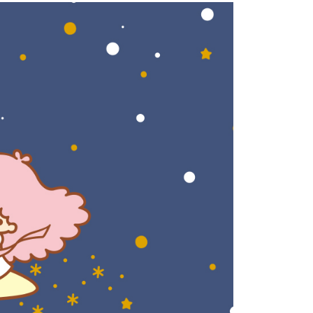
0，滿NT$1,500(含以上)免運費
方式選擇「AFTEE先享後付」後，將跳轉至「AFTEE先享後
頁面，進行簡訊認證並確認金額後，即可完成結帳。
1取貨
成立數日內，您將收到繳費通知簡訊。
費通知簡訊後14天內，點擊此簡訊中的連結，可透過四大超商
0，滿NT$1,500(含以上)免運費
網路銀行／等多元方式進行付款，方視為交易完成。
：結帳手續完成當下不需立刻繳費，但若您需要取消訂單，請聯
的店家。未經商家同意取消之訂單仍視為有效，需透過AFTEE
繳納相關費用。
0，滿NT$1,500(含以上)免運費
否成功請以「AFTEE先享後付 」之結帳頁面顯示為準，若有關於
功／繳費後需取消欲退款等相關疑問，請聯繫「AFTEE先享後
市自取
援中心」
https://netprotections.freshdesk.com/support/home
項】
配送
查看運費
恩沛科技股份有限公司提供之「AFTEE先享後付」服務完成之
依本服務之必要範圍內提供個人資料，並將交易相關給付款項請
讓予恩沛科技股份有限公司。
個人資料處理事宜，請瀏覽以下網址：
ee.tw/terms/#terms3
年的使用者請事先徵得法定代理人或監護人之同意方可使用
E先享後付」，若未經同意申辦者引起之損失，本公司不負相關責
AFTEE先享後付」時，將依據個別帳號之用戶狀況，依本公司
核予不同之上限額度；若仍有額度不足之情形，本公司將視審查
用戶進行身份認證。
一人註冊多個帳號或使用他人資訊註冊。若發現惡意使用之情