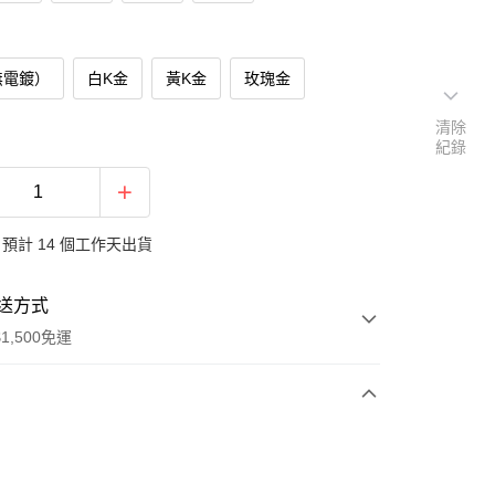
無電鍍）
白K金
黃K金
玫瑰金
清除
紀錄
預計 14 個工作天出貨
送方式
1,500免運
次付款
期付款