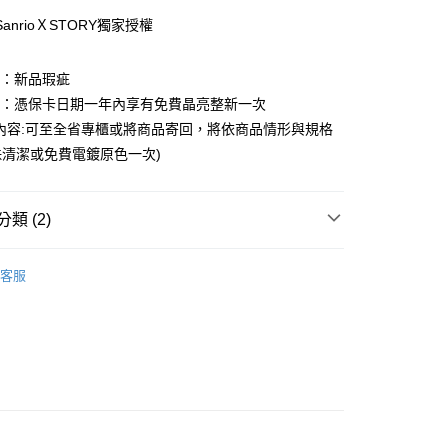
0 利率 每期
NT$1,293
21家銀行
anrioＸSTORY獨家授權
0 利率 每期
NT$646
21家銀行
庫商業銀行
第一商業銀行
業銀行
彰化商業銀行
庫商業銀行
第一商業銀行
圍：新品瑕疵
業儲蓄銀行
台北富邦商業銀行
業銀行
彰化商業銀行
益：憑保卡日期一年內享有免費晶亮整新一次
華商業銀行
兆豐國際商業銀行
業儲蓄銀行
台北富邦商業銀行
內容:可至全省專櫃或將商品寄回，將依商品情形與規格
小企業銀行
台中商業銀行
華商業銀行
兆豐國際商業銀行
台灣）商業銀行
華泰商業銀行
清潔或免費電鍍原色一次)
小企業銀行
台中商業銀行
業銀行
遠東國際商業銀行
台灣）商業銀行
華泰商業銀行
業銀行
永豐商業銀行
業銀行
遠東國際商業銀行
業銀行
星展（台灣）商業銀行
類 (2)
業銀行
永豐商業銀行
y
際商業銀行
中國信託商業銀行
業銀行
星展（台灣）商業銀行
天信用卡公司
｜三麗鷗家族
雙星仙子 LittleTwinStars
際商業銀行
中國信託商業銀行
享後付
客服
天信用卡公司
｜三麗鷗家族
全館三麗鷗
FTEE先享後付」】
先享後付是「在收到商品之後才付款」的支付方式。 讓您購物簡單
心！
：不需註冊會員、不需綁卡、不需儲值。
：只要手機號碼，簡訊認證，即可結帳。
：先確認商品／服務後，再付款。
家取貨
EE先享後付」結帳流程】