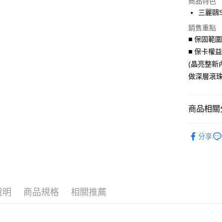
商品特色
3 期 
三麗鷗S
6 期 
合作金
銷售重點
華南商
合作金
■ 保固範
LINE Pay
上海商
華南商
■ 保卡權
國泰世
Apple Pay
上海商
(晶亮整新
臺灣中
國泰世
匯豐（
做深層滾珠
街口支付
臺灣中
聯邦商
匯豐（
悠遊付
元大商
聯邦商
玉山商
商品相關分
元大商
Google Pa
台新國
玉山商
台灣樂
聯名授權
台新國
AFTEE先
分享
台灣樂
相關說明
聯名授權
【關於「A
ATM付款
AFTEE
便利好安
１．簡單
２．便利
說明
商品規格
相關推薦
運送方式
３．安心
付款後全
【「AFT