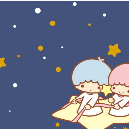
每筆NT$6
１．於結帳
付」結帳
付款後7-1
２．訂單
３．收到繳
每筆NT$6
／ATM／
※ 請注意
宅配
絡購買商品
先享後付
每筆NT$6
※ 交易是
是否繳費成
付款後門
付客戶支
免運費
【注意事
國家/地區
１．透過由
交易，需
求債權轉
２．關於
https://aft
３．未成
「AFTE
任。
４．使用「
即時審查
結果請求
５．嚴禁