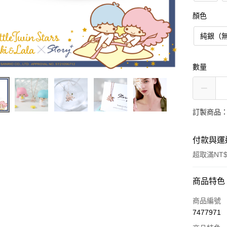
顏色
純銀（
數量
訂製商品：
付款與運
超取滿NT$
付款方式
商品特色
信用卡一
商品編號
7477971
信用卡分