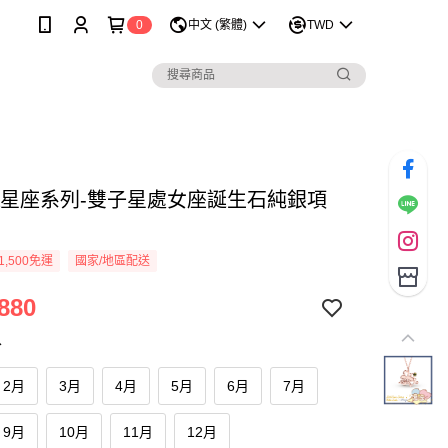
0
中文 (繁體)
TWD
Lala星座系列-雙子星處女座誕生石純銀項
1,500免運
國家/地區配送
880
份
2月
3月
4月
5月
6月
7月
9月
10月
11月
12月