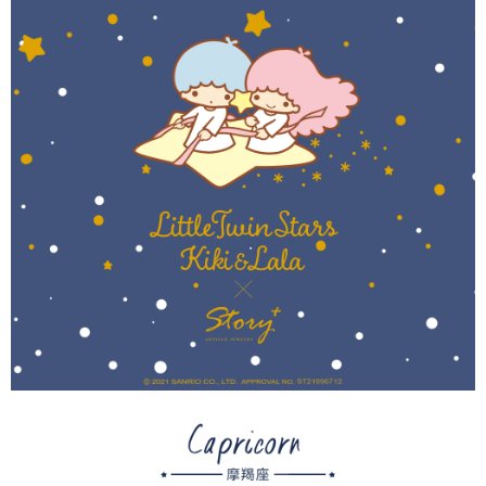
每筆NT$60，滿NT$1,500(含以上)免運費
【「AFTEE先享後付」結帳流程】
１．於結帳方式選擇「AFTEE先享後付」後，將跳轉至「AFTEE先享後付」
付款後7-11取貨
結帳頁面，進行簡訊認證並確認金額後，即可完成結帳。
２．訂單成立數日內，您將收到繳費通知簡訊。
每筆NT$60，滿NT$1,500(含以上)免運費
３．收到繳費通知簡訊後14天內，點擊此簡訊中的連結，可透過四大超商／
ATM／網路銀行／等多元方式進行付款，方視為交易完成。
宅配
※ 請注意：結帳手續完成當下不需立刻繳費，但若您需要取消訂單，請聯絡
每筆NT$60，滿NT$1,500(含以上)免運費
購買商品的店家。未經商家同意取消之訂單仍視為有效，需透過AFTEE先享
後付繳納相關費用。
付款後門市自取
※ 交易是否成功請以「AFTEE先享後付 」之結帳頁面顯示為準，若有關於
是否繳費成功／繳費後需取消欲退款等相關疑問，請聯繫「AFTEE先享後付
免運費
客戶支援中心」
https://netprotections.freshdesk.com/support/home
國家/地區配送
查看運費
【注意事項】
１．透過由恩沛科技股份有限公司提供之「AFTEE先享後付」服務完成之交
易，需依本服務之必要範圍內提供個人資料，並將交易相關給付款項請求債
權轉讓予恩沛科技股份有限公司。
２．關於個人資料處理事宜，請瀏覽以下網址：
https://aftee.tw/terms/#terms3
３．未成年的使用者請事先徵得法定代理人或監護人之同意方可使用
「AFTEE先享後付」，若未經同意申辦者引起之損失，本公司不負相關責
任。
４．使用「AFTEE先享後付」時，將依據個別帳號之用戶狀況，依本公司即
時審查核予不同之上限額度；若仍有額度不足之情形，本公司將視審查結果