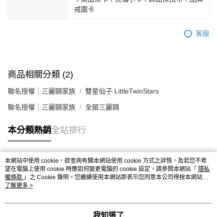
戒圍卡
客服
商品相關分類 (2)
聯名授權｜三麗鷗家族
雙星仙子 LittleTwinStars
聯名授權｜三麗鷗家族
全館三麗鷗
本分類熱銷
全站排行
本網站中使用 cookie，欲查詢有關本網站使用 cookie 方式之詳情，及若您不希
熱門標籤
望在電腦上使用 cookie 時應如何變更電腦的 cookie 設定，請參閱本網站「
隱私
權條款
」之 Cookie 聲明。您繼續使用本網站即表示您同意本公司得按本網站使
用條款之 Cookie 聲明使用 cookie。
了解更多 >
我知道了