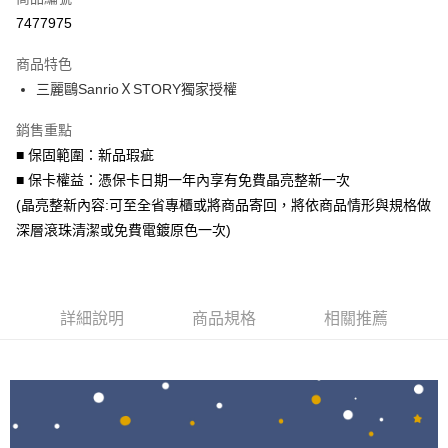
信用卡分期付款
7477975
3 期 0 利率 每期
NT$1,293
21家銀行
商品特色
6 期 0 利率 每期
NT$646
21家銀行
合作金庫商業銀行
第一商業銀行
三麗鷗SanrioＸSTORY獨家授權
華南商業銀行
彰化商業銀行
合作金庫商業銀行
第一商業銀行
LINE Pay
上海商業儲蓄銀行
台北富邦商業銀行
華南商業銀行
彰化商業銀行
銷售重點
國泰世華商業銀行
兆豐國際商業銀行
Apple Pay
上海商業儲蓄銀行
台北富邦商業銀行
■ 保固範圍：新品瑕疵
臺灣中小企業銀行
台中商業銀行
國泰世華商業銀行
兆豐國際商業銀行
■ 保卡權益：憑保卡日期一年內享有免費晶亮整新一次
匯豐（台灣）商業銀行
華泰商業銀行
街口支付
臺灣中小企業銀行
台中商業銀行
聯邦商業銀行
遠東國際商業銀行
(晶亮整新內容:可至全省專櫃或將商品寄回，將依商品情形與規格做
匯豐（台灣）商業銀行
華泰商業銀行
悠遊付
元大商業銀行
永豐商業銀行
深層滾珠清潔或免費電鍍原色一次)
聯邦商業銀行
遠東國際商業銀行
玉山商業銀行
星展（台灣）商業銀行
元大商業銀行
永豐商業銀行
Google Pay
台新國際商業銀行
中國信託商業銀行
玉山商業銀行
星展（台灣）商業銀行
台灣樂天信用卡公司
台新國際商業銀行
中國信託商業銀行
AFTEE先享後付
台灣樂天信用卡公司
詳細說明
商品規格
相關推薦
相關說明
【關於「AFTEE先享後付」】
ATM付款
AFTEE先享後付是「在收到商品之後才付款」的支付方式。 讓您購物簡單
便利好安心！
１．簡單：不需註冊會員、不需綁卡、不需儲值。
運送方式
２．便利：只要手機號碼，簡訊認證，即可結帳。
３．安心：先確認商品／服務後，再付款。
付款後全家取貨