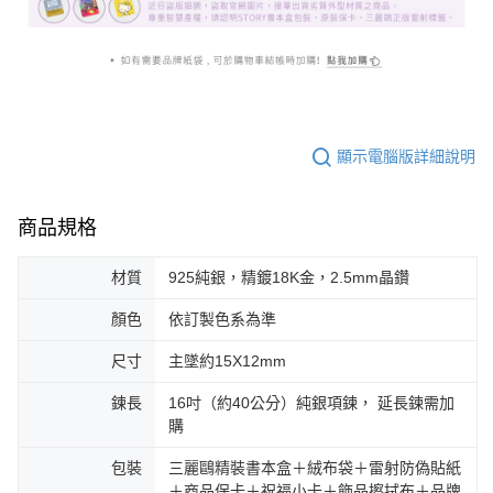
顯示電腦版詳細說明
商品規格
材質
925純銀，精鍍18K金，2.5mm晶鑽
顏色
依訂製色系為準
尺寸
主墜約15X12mm
鍊長
16吋（約40公分）純銀項鍊， 延長鍊需加
購
包裝
三麗鷗精裝書本盒＋絨布袋＋雷射防偽貼紙
＋商品保卡＋祝福小卡＋飾品擦拭布＋品牌