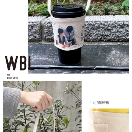
３．安心：先確認商品／服務後，再付款。
運送方式
【「AFTEE先享後付」結帳流程】
全家取貨付款
１．於結帳方式選擇「AFTEE先享後付」後，將跳轉至「AFTEE先享後付」
每筆NT$60，滿NT$1,500(含以上)免運費
結帳頁面，進行簡訊認證並確認金額後，即可完成結帳。
２．訂單成立數日內，您將收到繳費通知簡訊。
付款後全家取貨
３．收到繳費通知簡訊後14天內，點擊此簡訊中的連結，可透過四大超商／
ATM／網路銀行／等多元方式進行付款，方視為交易完成。
每筆NT$60，滿NT$1,500(含以上)免運費
※ 請注意：結帳手續完成當下不需立刻繳費，但若您需要取消訂單，請聯絡
購買商品的店家。未經商家同意取消之訂單仍視為有效，需透過AFTEE先享
7-11取貨付款
後付繳納相關費用。
每筆NT$60，滿NT$1,500(含以上)免運費
※ 交易是否成功請以「AFTEE先享後付 」之結帳頁面顯示為準，若有關於
是否繳費成功／繳費後需取消欲退款等相關疑問，請聯繫「AFTEE先享後付
客戶支援中心」
https://netprotections.freshdesk.com/support/home
付款後7-11取貨
每筆NT$60，滿NT$1,500(含以上)免運費
【注意事項】
１．透過由恩沛科技股份有限公司提供之「AFTEE先享後付」服務完成之交
宅配
易，需依本服務之必要範圍內提供個人資料，並將交易相關給付款項請求債
權轉讓予恩沛科技股份有限公司。
每筆NT$60，滿NT$1,500(含以上)免運費
２．關於個人資料處理事宜，請瀏覽以下網址：
https://aftee.tw/terms/#terms3
付款後門市自取
３．未成年的使用者請事先徵得法定代理人或監護人之同意方可使用
免運費
「AFTEE先享後付」，若未經同意申辦者引起之損失，本公司不負相關責
任。
貨到付款
４．使用「AFTEE先享後付」時，將依據個別帳號之用戶狀況，依本公司即