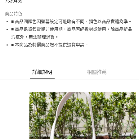
7539435
3 期 0 利率 每期
NT$33
21家銀行
商品特色
6 期 0 利率 每期
NT$16
21家銀行
合作金庫商業銀行
第一商業銀行
■ 商品圖顏色因螢幕設定可能略有不同，顏色以商品實體為準。
華南商業銀行
彰化商業銀行
合作金庫商業銀行
第一商業銀行
超商取貨付款
■ 商品退貨鑑賞期非使用期，商品若經拆封或使用，除商品新品
上海商業儲蓄銀行
台北富邦商業銀行
華南商業銀行
彰化商業銀行
國泰世華商業銀行
兆豐國際商業銀行
瑕疵外，無法辦理退貨。
LINE Pay
上海商業儲蓄銀行
台北富邦商業銀行
臺灣中小企業銀行
台中商業銀行
■ 本商品為特價商品恕不提供退貨申請。
國泰世華商業銀行
兆豐國際商業銀行
匯豐（台灣）商業銀行
華泰商業銀行
Apple Pay
臺灣中小企業銀行
台中商業銀行
聯邦商業銀行
遠東國際商業銀行
匯豐（台灣）商業銀行
華泰商業銀行
街口支付
元大商業銀行
永豐商業銀行
聯邦商業銀行
遠東國際商業銀行
玉山商業銀行
星展（台灣）商業銀行
元大商業銀行
永豐商業銀行
詳細說明
相關推薦
悠遊付
台新國際商業銀行
中國信託商業銀行
玉山商業銀行
星展（台灣）商業銀行
台灣樂天信用卡公司
台新國際商業銀行
中國信託商業銀行
Google Pay
台灣樂天信用卡公司
AFTEE先享後付
相關說明
【關於「AFTEE先享後付」】
ATM付款
AFTEE先享後付是「在收到商品之後才付款」的支付方式。 讓您購物簡單
便利好安心！
貨到付款
１．簡單：不需註冊會員、不需綁卡、不需儲值。
２．便利：只要手機號碼，簡訊認證，即可結帳。