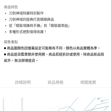
3 期 0 利率 每期
NT$593
21家銀行
商品特色
6 期 0 利率 每期
NT$296
21家銀行
合作金庫商業銀行
第一商業銀行
刀劍神域特展特別製作
華南商業銀行
彰化商業銀行
合作金庫商業銀行
第一商業銀行
超商取貨付款
刀劍神域的經典打造精緻飾品
上海商業儲蓄銀行
台北富邦商業銀行
華南商業銀行
彰化商業銀行
國泰世華商業銀行
兆豐國際商業銀行
從「精裝項鍊與手鍊」到「精裝徽章組」
LINE Pay
上海商業儲蓄銀行
台北富邦商業銀行
臺灣中小企業銀行
台中商業銀行
多種形式絕對值得收藏！
國泰世華商業銀行
兆豐國際商業銀行
匯豐（台灣）商業銀行
華泰商業銀行
Apple Pay
臺灣中小企業銀行
台中商業銀行
聯邦商業銀行
遠東國際商業銀行
銷售重點
匯豐（台灣）商業銀行
華泰商業銀行
街口支付
元大商業銀行
永豐商業銀行
■ 商品圖顏色因螢幕設定可能略有不同，顏色以商品實體為準。
聯邦商業銀行
遠東國際商業銀行
玉山商業銀行
星展（台灣）商業銀行
元大商業銀行
永豐商業銀行
■ 商品退貨鑑賞期非使用期，商品若經拆封或使用，除商品新品瑕
悠遊付
台新國際商業銀行
中國信託商業銀行
玉山商業銀行
星展（台灣）商業銀行
疵外，無法辦理退貨。
台灣樂天信用卡公司
台新國際商業銀行
中國信託商業銀行
Google Pay
台灣樂天信用卡公司
AFTEE先享後付
相關說明
詳細說明
商品規格
相關推薦
【關於「AFTEE先享後付」】
ATM付款
AFTEE先享後付是「在收到商品之後才付款」的支付方式。 讓您購物簡單
便利好安心！
貨到付款
１．簡單：不需註冊會員、不需綁卡、不需儲值。
２．便利：只要手機號碼，簡訊認證，即可結帳。
３．安心：先確認商品／服務後，再付款。
運送方式