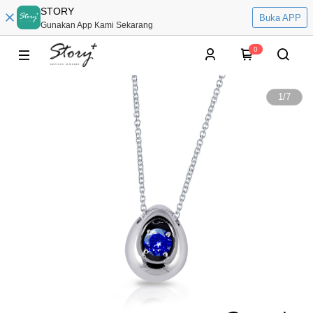
STORY
Buka APP
Gunakan App Kami Sekarang
0
1
/
7