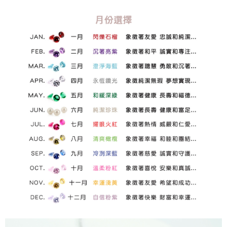
kepada AFTEE dalam tempoh sama ada anda menerima pesanan.
宅配
Kedua, Sekatan Pembayaran
NT$60/pesanan | Penghantaran percuma untuk pesanan
1. Jumlah yang diperakui untuk pengguna kali pertama boleh sehingga
NT$1,500 atau lebih
NT$10,000. Amaun diperakui sebenar yang diluluskan akan berdasarkan
keputusan pensijilan dan semakan oleh AFTEE.
付款後門市自取
2. Amaun perbelanjaan minimum mestilah lebih besar daripada NT$20.
3. Pada masa ini hanya tersedia untuk ahli Taiwan.
Penghantaran percuma
Ketiga, Syarat Perkhidmatan
貨到付款
Perkhidmatan AFTEE Beli Sekarang Bayar Kemudian disediakan oleh NP
NT$90/pesanan
Taiwan, Inc. dan AFTEE akan membuat bil kepada pengguna. AFTEE
akan menggunakan data peribadi yang dikumpul (termasuk nama
國家/地區配送
pembeli, no. telefon, nama penerima, no. telefon, alamat penerima) untuk
Kadar Penghantaran
penggunaan perkhidmatan. Sila rujuk kepada "Penyata Pengumpulan
Data Peribadi, Pemprosesan, Penggunaan"
(https://aftee.tw/privacypolicy/
) untuk maklumat lanjut.
Jumlah yang diperakui untuk pengguna kali pertama yang lulus
kelulusan boleh sehingga NT$10,000. Jika pengguna tidak membuat
pembayaran dalam tempoh tersebut, yuran pembayaran lewat sebanyak
20% setahun akan dikenakan. Pengguna bawah umur dikehendaki
mendapatkan kebenaran daripada ibu bapa atau penjaga yang sah
untuk menggunakan AFTEE.