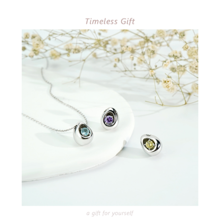
Pemindahan ATM
1. Dengan memilih AFTEE sebagai kaedah pembayaran, mesej
Taishin
pengesahan AFTEE akan muncul.
Syarikat Kad Kredit
Tunai semasa Penghantaran
2. Anda boleh meneruskan pembayaran selepas pengesahan SMS.
Rakuten Taiwan
3. Tiada bayaran diperlukan apabila pesanan disahkan. Produk akan
dihantar ke alamat yang ditetapkan.
Pilihan Penghantaran
4. Setelah pesanan disahkan, anda akan menerima SMS pembayaran
manakala ahli aplikasi akan menerima pemberitahuan tolak aplikasi
全家取貨付款
AFTEE.
NT$60/pesanan | Penghantaran percuma untuk pesanan
5. Tiada bayaran diperlukan apabila anda menerima produk. Sila buat
pembayaran di empat kedai serbaneka utama, ATM atau perbankan
NT$1,500 atau lebih
dalam talian dengan SMS pembayaran atau pemberitahuan tolak aplikasi
AFTEE.
付款後全家取貨
NT$60/pesanan | Penghantaran percuma untuk pesanan
Sila ambil perhatian bahawa tempoh pembayaran adalah 14 hari. Walau
NT$1,500 atau lebih
bagaimanapun, bagi mereka yang telah memuat turun Aplikasi AFTEE
dan mendaftar sebagai ahli AFTEE boleh menikmati tempoh pembayaran
sehingga 45 hari.
7-11取貨付款
NT$60/pesanan | Penghantaran percuma untuk pesanan
Tempoh pembayaran dikira dari masa kedai meminta pembayaran anda,
NT$1,500 atau lebih
ditambah dengan bilangan hari yang boleh dilanjutkan oleh AFTEE. Anda
boleh melanjutkan tempoh pembayaran anda sebelum anda menerima
付款後7-11取貨
pesanan. Walau bagaimanapun, tiada jaminan bahawa anda boleh
menerima pesanan anda semasa tempoh pembayaran (cth.: produk
NT$60/pesanan | Penghantaran percuma untuk pesanan
prapesanan atau produk yang mungkin mengambil masa yang lebih
NT$1,500 atau lebih
lama untuk dihantar). Oleh itu, anda dikehendaki membuat pembayaran