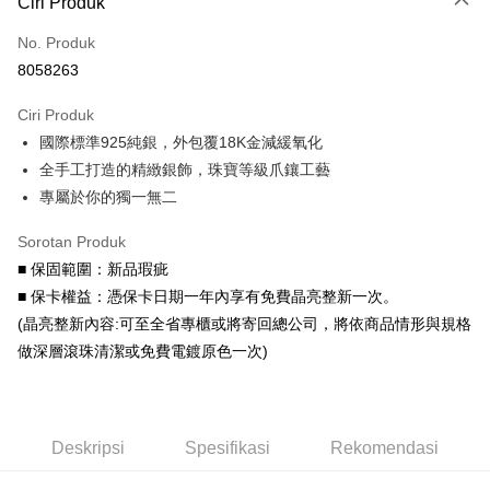
Ciri Produk
Kad Kredit (Bayaran Penuh)
No. Produk
Ansuran Kad Kredit
8058263
3 ansuran pada kadar faedah 0,
NT$760
setiap ansuran
Ciri Produk
21 Bank
6 ansuran pada kadar faedah 0,
NT$380
setiap
Taiwan Cooperative Bank
Bank Komersial Pertama
國際標準925純銀，外包覆18K金減緩氧化
Hua Nan Commercial
Chang Hwa Commercial
ansuran
21 Bank
Bank
Bank
全手工打造的精緻銀飾，珠寶等級爪鑲工藝
Taiwan Cooperative Bank
Bank Komersial Pertama
Pengambilan di Kedai Serbaneka
The Shanghai
Bank Komersial Taipei
專屬於你的獨一無二
Hua Nan Commercial Bank
Chang Hwa Commercial Bank
Commercial & Savings
Fubon
LINE Pay
The Shanghai Commercial &
Bank Komersial Taipei Fubon
Bank
Sorotan Produk
Savings Bank
Bank Cathay United
Mega International
Apple Pay
■ 保固範圍：新品瑕疵
Bank Cathay United
Mega International Commercial
Commercial Bank
■ 保卡權益：憑保卡日期一年內享有免費晶亮整新一次。
Bank
Taiwan Business Bank
Taichung Commercial
JKOPAY
Taiwan Business Bank
Taichung Commercial Bank
(晶亮整新內容:可至全省專櫃或將寄回總公司，將依商品情形與規格
Bank
HSBC Bank (Taiwan) Limited
Hwatai Bank
Easy Wallet
做深層滾珠清潔或免費電鍍原色一次)
HSBC Bank (Taiwan)
Hwatai Bank
Union Bank of Taiwan
Far Eastern International Bank
Limited
Yuanta Commercial Bank
Bank SinoPac
Google Pay
Union Bank of Taiwan
Far Eastern International
Bank Komersial E.SUN
DBS Bank
Bank
AFTEE
Bank Antarabangsa Taishin
Bank CTBC
Yuanta Commercial Bank
Bank SinoPac
Deskripsi
Spesifikasi
Rekomendasi
Deskripsi
Syarikat Kad Kredit Rakuten
Bank Komersial E.SUN
DBS Bank
Taiwan
Pertama, Mengenai Perkhidmatan AFTEE Beli Sekarang Bayar Kemudian
Bank Antarabangsa
Bank CTBC