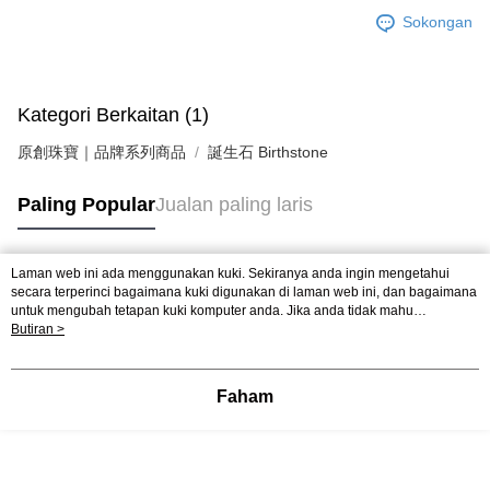
Sokongan
Kategori Berkaitan (1)
原創珠寶｜品牌系列商品
誕生石 Birthstone
Paling Popular
Jualan paling laris
Laman web ini ada menggunakan kuki. Sekiranya anda ingin mengetahui
Tag Popular
secara terperinci bagaimana kuki digunakan di laman web ini, dan bagaimana
untuk mengubah tetapan kuki komputer anda. Jika anda tidak mahu
menggunakan kuki di komputer anda, sila rujuk penerangan mengenai kuki.
Butiran >
Dasar Privasi
Laman web ini ada menggunakan kuki. Sekiranya anda ingin
mengetahui secara terperinci bagaimana kuki digunakan di laman web ini,
dan bagaimana untuk mengubah tetapan kuki komputer anda. Jika anda tidak
Faham
mahu menggunakan kuki di komputer anda, sila rujuk penerangan mengenai
kuki.