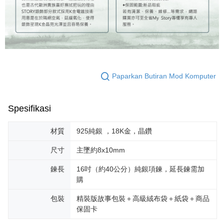
Paparkan Butiran Mod Komputer
Spesifikasi
材質
925純銀 ，18K金，晶鑽
尺寸
主墜約8x10mm
鍊長
16吋（約40公分）純銀項鍊，延長鍊需加
購
包裝
精裝版故事包裝＋高級絨布袋＋紙袋＋商品
保固卡