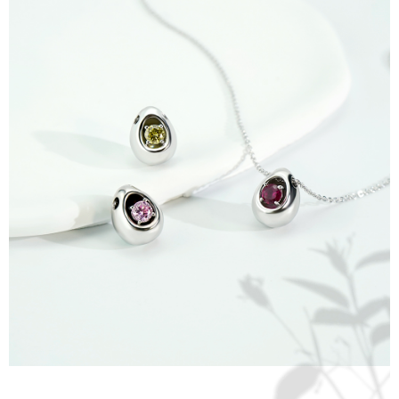
Sila hubungi NP Taiwan Inc. di
cs_tw@netprotections.co.jp
jika anda
mempunyai sebarang kebimbangan mengenai pemprosesan dan
penggunaan pada data peribadi. Jika anda tidak bersetuju dengan data
peribadi yang disenaraikan seperti di atas akan dikumpul dan digunakan
oleh AFTEE, sila jangan gunakan perkhidmatan ini.