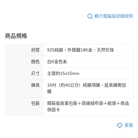
顯示電腦版詳細說明
商品規格
材質
925純銀，外精鍍18K金，天然珍珠
顏色
白K金色系
尺寸
主墜約15x15mm
鍊長
16吋（約40公分）純銀項鍊，延長鍊需加
購
包裝
精裝版故事包裝＋高級絨布袋＋紙袋＋商品
保固卡
客服