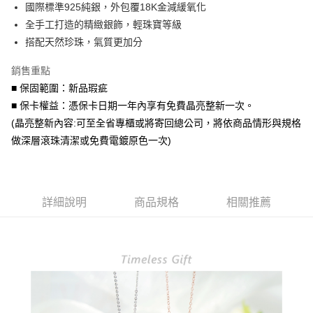
國際標準925純銀，外包覆18K金減緩氧化
華南商業銀行
彰化商業銀行
合作金庫商業銀行
第一商業銀行
超商取貨付款
全手工打造的精緻銀飾，輕珠寶等級
上海商業儲蓄銀行
台北富邦商業銀行
華南商業銀行
彰化商業銀行
國泰世華商業銀行
兆豐國際商業銀行
搭配天然珍珠，氣質更加分
LINE Pay
上海商業儲蓄銀行
台北富邦商業銀行
臺灣中小企業銀行
台中商業銀行
國泰世華商業銀行
兆豐國際商業銀行
銷售重點
匯豐（台灣）商業銀行
華泰商業銀行
Apple Pay
臺灣中小企業銀行
台中商業銀行
聯邦商業銀行
遠東國際商業銀行
■ 保固範圍：新品瑕疵
匯豐（台灣）商業銀行
華泰商業銀行
街口支付
元大商業銀行
永豐商業銀行
■ 保卡權益：憑保卡日期一年內享有免費晶亮整新一次。
聯邦商業銀行
遠東國際商業銀行
玉山商業銀行
星展（台灣）商業銀行
元大商業銀行
永豐商業銀行
(晶亮整新內容:可至全省專櫃或將寄回總公司，將依商品情形與規格
悠遊付
台新國際商業銀行
中國信託商業銀行
玉山商業銀行
星展（台灣）商業銀行
做深層滾珠清潔或免費電鍍原色一次)
台灣樂天信用卡公司
台新國際商業銀行
中國信託商業銀行
Google Pay
台灣樂天信用卡公司
AFTEE先享後付
相關說明
詳細說明
商品規格
相關推薦
【關於「AFTEE先享後付」】
ATM付款
AFTEE先享後付是「在收到商品之後才付款」的支付方式。 讓您購物簡單
便利好安心！
貨到付款
１．簡單：不需註冊會員、不需綁卡、不需儲值。
２．便利：只要手機號碼，簡訊認證，即可結帳。
３．安心：先確認商品／服務後，再付款。
運送方式
【「AFTEE先享後付」結帳流程】
全家取貨付款
１．於結帳方式選擇「AFTEE先享後付」後，將跳轉至「AFTEE先享後付」