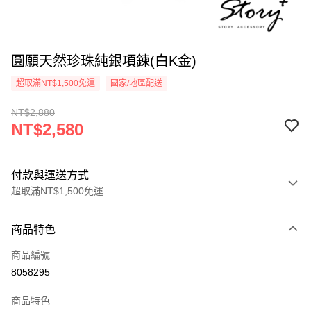
圓願天然珍珠純銀項鍊(白K金)
超取滿NT$1,500免運
國家/地區配送
NT$2,880
NT$2,580
付款與運送方式
超取滿NT$1,500免運
付款方式
商品特色
信用卡一次付款
商品編號
信用卡分期付款
8058295
3 期 0 利率 每期
NT$860
21家銀行
商品特色
6 期 0 利率 每期
NT$430
21家銀行
合作金庫商業銀行
第一商業銀行