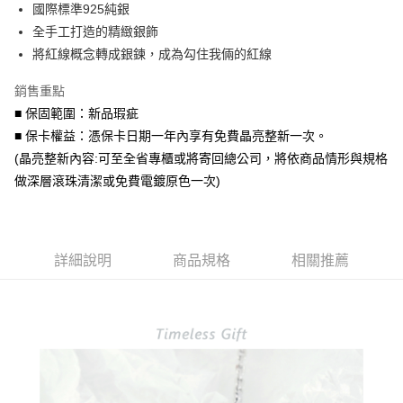
國際標準925純銀
華南商業銀行
彰化商業銀行
合作金庫商業銀行
第一商業銀行
超商取貨付款
全手工打造的精緻銀飾
上海商業儲蓄銀行
台北富邦商業銀行
華南商業銀行
彰化商業銀行
國泰世華商業銀行
兆豐國際商業銀行
將紅線概念轉成銀鍊，成為勾住我倆的紅線
LINE Pay
上海商業儲蓄銀行
台北富邦商業銀行
臺灣中小企業銀行
台中商業銀行
國泰世華商業銀行
兆豐國際商業銀行
銷售重點
匯豐（台灣）商業銀行
華泰商業銀行
Apple Pay
臺灣中小企業銀行
台中商業銀行
聯邦商業銀行
遠東國際商業銀行
■ 保固範圍：新品瑕疵
匯豐（台灣）商業銀行
華泰商業銀行
街口支付
元大商業銀行
永豐商業銀行
■ 保卡權益：憑保卡日期一年內享有免費晶亮整新一次。
聯邦商業銀行
遠東國際商業銀行
玉山商業銀行
星展（台灣）商業銀行
元大商業銀行
永豐商業銀行
(晶亮整新內容:可至全省專櫃或將寄回總公司，將依商品情形與規格
悠遊付
台新國際商業銀行
中國信託商業銀行
玉山商業銀行
星展（台灣）商業銀行
做深層滾珠清潔或免費電鍍原色一次)
台灣樂天信用卡公司
台新國際商業銀行
中國信託商業銀行
Google Pay
台灣樂天信用卡公司
AFTEE先享後付
相關說明
詳細說明
商品規格
相關推薦
【關於「AFTEE先享後付」】
ATM付款
AFTEE先享後付是「在收到商品之後才付款」的支付方式。 讓您購物簡單
便利好安心！
貨到付款
１．簡單：不需註冊會員、不需綁卡、不需儲值。
２．便利：只要手機號碼，簡訊認證，即可結帳。
３．安心：先確認商品／服務後，再付款。
運送方式
【「AFTEE先享後付」結帳流程】
全家取貨付款
１．於結帳方式選擇「AFTEE先享後付」後，將跳轉至「AFTEE先享後付」