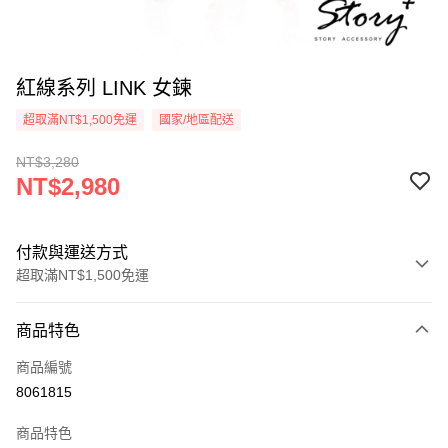
紅線系列 LINK 女鍊
超取滿NT$1,500免運
國家/地區配送
NT$3,280
NT$2,980
付款與運送方式
超取滿NT$1,500免運
付款方式
商品特色
信用卡一次付款
商品編號
信用卡分期付款
8061815
3 期 0 利率 每期
NT$993
21家銀行
商品特色
6 期 0 利率 每期
NT$496
21家銀行
合作金庫商業銀行
第一商業銀行