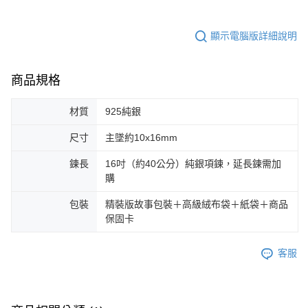
顯示電腦版詳細說明
商品規格
材質
925純銀
尺寸
主墜約10x16mm
鍊長
16吋（約40公分）純銀項鍊，延長鍊需加
購
包裝
精裝版故事包裝＋高級絨布袋＋紙袋＋商品
保固卡
客服